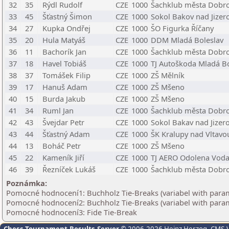
32
35
Rýdl Rudolf
CZE
1000
Šachklub města Dobro
33
45
Šťastný Šimon
CZE
1000
Sokol Bakov nad Jizer
34
27
Kupka Ondřej
CZE
1000
ŠO Figurka Říčany
35
20
Hula Matyáš
CZE
1000
DDM Mladá Boleslav
36
11
Bachorík Jan
CZE
1000
Šachklub města Dobro
37
18
Havel Tobiáš
CZE
1000
TJ Autoškoda Mladá Bo
38
37
Tomášek Filip
CZE
1000
ZŠ Mělník
39
17
Hanuš Adam
CZE
1000
ZŠ Mšeno
40
15
Burda Jakub
CZE
1000
ZŠ Mšeno
41
34
Ruml Jan
CZE
1000
Šachklub města Dobro
42
43
Švejdar Petr
CZE
1000
Sokol Bakav nad Jizer
43
44
Šťastný Adam
CZE
1000
ŠK Kralupy nad Vltavo
44
13
Boháč Petr
CZE
1000
ZŠ Mšeno
45
22
Kameník Jiří
CZE
1000
TJ AERO Odolena Vod
46
39
Řezníček Lukáš
CZE
1000
Šachklub města Dobro
Poznámka:
Pomocné hodnocení1: Buchholz Tie-Breaks (variabel with para
Pomocné hodnocení2: Buchholz Tie-Breaks (variabel with para
Pomocné hodnocení3: Fide Tie-Break