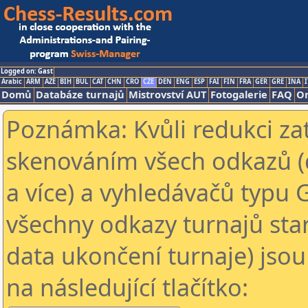
Logged on: Gast
Arabic
ARM
AZE
BIH
BUL
CAT
CHN
CRO
CZE
DEN
ENG
ESP
FAI
FIN
FRA
GER
GRE
INA
I
Domů
Databáze turnajů
Mistrovství AUT
Fotogalerie
FAQ
On
Poznámka: Kvůli redukci za
skenováním všech odkazů (
a více) a vyhledávačů typu 
všechny odkazy turnajů star
data ukončení turnaje) jsou
na následující tlačítko: