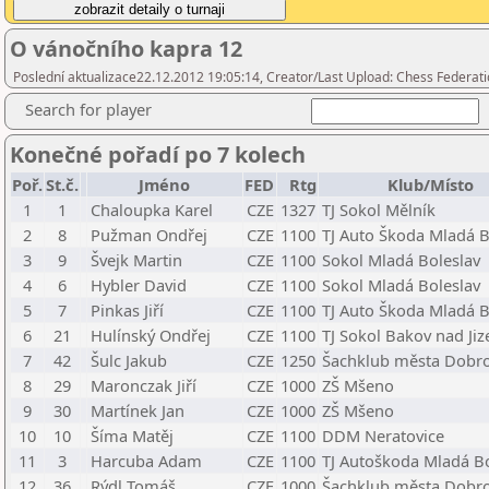
O vánočního kapra 12
Poslední aktualizace22.12.2012 19:05:14, Creator/Last Upload: Chess Federati
Search for player
Konečné pořadí po 7 kolech
Poř.
St.č.
Jméno
FED
Rtg
Klub/Místo
1
1
Chaloupka Karel
CZE
1327
TJ Sokol Mělník
2
8
Pužman Ondřej
CZE
1100
TJ Auto Škoda Mladá B
3
9
Švejk Martin
CZE
1100
Sokol Mladá Boleslav
4
6
Hybler David
CZE
1100
Sokol Mladá Boleslav
5
7
Pinkas Jiří
CZE
1100
TJ Auto Škoda Mladá B
6
21
Hulínský Ondřej
CZE
1100
TJ Sokol Bakov nad Ji
7
42
Šulc Jakub
CZE
1250
Šachklub města Dobro
8
29
Maronczak Jiří
CZE
1000
ZŠ Mšeno
9
30
Martínek Jan
CZE
1000
ZŠ Mšeno
10
10
Šíma Matěj
CZE
1100
DDM Neratovice
11
3
Harcuba Adam
CZE
1100
TJ Autoškoda Mladá Bo
12
36
Rýdl Tomáš
CZE
1000
Šachklub města Dobro