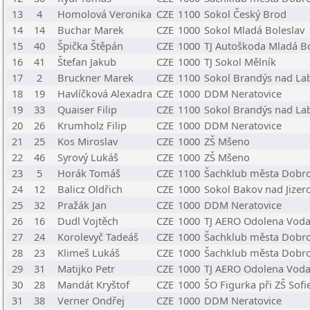
13
4
Homolová Veronika
CZE
1100
Sokol Český Brod
14
14
Buchar Marek
CZE
1000
Sokol Mladá Boleslav
15
40
Špička Štěpán
CZE
1000
TJ Autoškoda Mladá Bo
16
41
Štefan Jakub
CZE
1000
TJ Sokol Mělník
17
2
Bruckner Marek
CZE
1100
Sokol Brandýs nad L
18
19
Havlíčková Alexadra
CZE
1000
DDM Neratovice
19
33
Quaiser Filip
CZE
1100
Sokol Brandýs nad L
20
26
Krumholz Filip
CZE
1000
DDM Neratovice
21
25
Kos Miroslav
CZE
1000
ZŠ Mšeno
22
46
Syrový Lukáš
CZE
1000
ZŠ Mšeno
23
5
Horák Tomáš
CZE
1100
Šachklub města Dobro
24
12
Balicz Oldřich
CZE
1000
Sokol Bakov nad Jizer
25
32
Pražák Jan
CZE
1000
DDM Neratovice
26
16
Dudl Vojtěch
CZE
1000
TJ AERO Odolena Vod
27
24
Korolevyč Tadeáš
CZE
1000
Šachklub města Dobro
28
23
Klimeš Lukáš
CZE
1000
Šachklub města Dobro
29
31
Matijko Petr
CZE
1000
TJ AERO Odolena Vod
30
28
Mandát Kryštof
CZE
1000
ŠO Figurka při ZŠ Sofi
31
38
Verner Ondřej
CZE
1000
DDM Neratovice