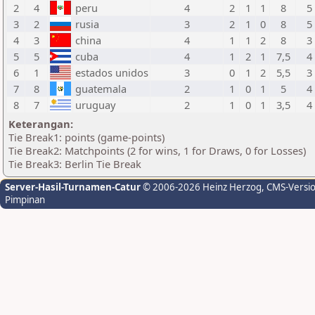
2
4
peru
4
2
1
1
8
5
3
2
rusia
3
2
1
0
8
5
4
3
china
4
1
1
2
8
3
5
5
cuba
4
1
2
1
7,5
4
6
1
estados unidos
3
0
1
2
5,5
3
7
8
guatemala
2
1
0
1
5
4
8
7
uruguay
2
1
0
1
3,5
4
Keterangan:
Tie Break1: points (game-points)
Tie Break2: Matchpoints (2 for wins, 1 for Draws, 0 for Losses)
Tie Break3: Berlin Tie Break
Server-Hasil-Turnamen-Catur
© 2006-2026 Heinz Herzog
, CMS-Versi
Pimpinan