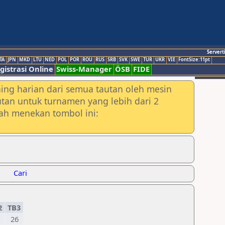
Servert
TA
JPN
MKD
LTU
NED
POL
POR
ROU
RUS
SRB
SVK
SWE
TUR
UKR
VIE
FontSize:11pt
gistrasi Online
Swiss-Manager
ÖSB
FIDE
ing harian dari semua tautan oleh mesin
utan untuk turnamen yang lebih dari 2
lah menekan tombol ini:
Cari
2
TB3
26