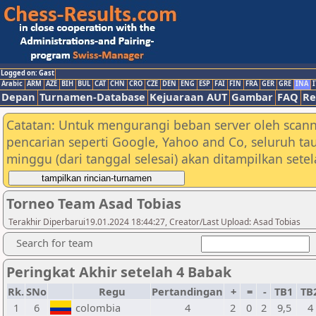
Logged on: Gast
Arabic
ARM
AZE
BIH
BUL
CAT
CHN
CRO
CZE
DEN
ENG
ESP
FAI
FIN
FRA
GER
GRE
INA
I
Depan
Turnamen-Database
Kejuaraan AUT
Gambar
FAQ
Re
Catatan: Untuk mengurangi beban server oleh scann
pencarian seperti Google, Yahoo and Co, seluruh ta
minggu (dari tanggal selesai) akan ditampilkan sete
Torneo Team Asad Tobias
Terakhir Diperbarui19.01.2024 18:44:27, Creator/Last Upload: Asad Tobias
Search for team
Peringkat Akhir setelah 4 Babak
Rk.
SNo
Regu
Pertandingan
+
=
-
TB1
TB
1
6
colombia
4
2
0
2
9,5
4