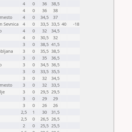
4
0
36
38,5
4
0
36
38
 mesto
4
0
34,5
37
n Sevnica
4
0
33,5
33,5
40
-18
o
4
0
32
34,5
4
0
30,5
32
3
0
38,5
41,5
ubljana
3
0
35,5
38,5
3
0
35
36,5
o
3
0
34,5
36,5
3
0
33,5
35,5
3
0
32
34,5
 mesto
3
0
32
33,5
lje
3
0
29,5
29,5
3
0
29
29
3
0
26
26
2,5
1
30
31,5
2,5
0
26,5
26,5
2
0
25,5
25,5