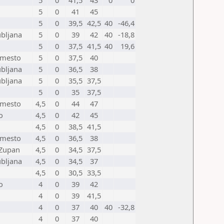
5
0
41,5
43
0
0
5
0
41
45
5
0
39,5
42,5
40
-46,4
ubljana
5
0
39
42
40
-18,8
5
0
37,5
41,5
40
19,6
 mesto
5
0
37,5
40
ubljana
5
0
36,5
38
ubljana
5
0
35,5
37,5
5
0
35
37,5
 mesto
4,5
0
44
47
o
4,5
0
42
45
4,5
0
38,5
41,5
 mesto
4,5
0
36,5
38
Zupan
4,5
0
34,5
37,5
ubljana
4,5
0
34,5
37
4,5
0
30,5
33,5
o
4
0
39
42
4
0
39
41,5
4
0
37
40
40
-32,8
4
0
37
40