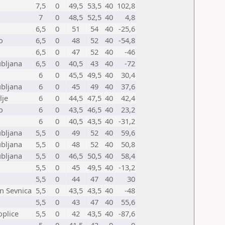
7,5
0
49,5
53,5
40
102,8
7
0
48,5
52,5
40
4,8
6,5
0
51
54
40
-25,6
o
6,5
0
48
52
40
-54,8
6,5
0
47
52
40
-46
ubljana
6,5
0
40,5
43
40
-72
6
0
45,5
49,5
40
30,4
ubljana
6
0
45
49
40
37,6
lje
6
0
44,5
47,5
40
42,4
o
6
0
43,5
46,5
40
23,2
6
0
40,5
43,5
40
-31,2
ubljana
5,5
0
49
52
40
59,6
ubljana
5,5
0
48
52
40
50,8
ubljana
5,5
0
46,5
50,5
40
58,4
5,5
0
45
49,5
40
-13,2
5,5
0
44
47
40
30
n Sevnica
5,5
0
43,5
43,5
40
-48
5,5
0
43
47
40
55,6
oplice
5,5
0
42
43,5
40
-87,6