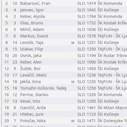
2
10
Babarović, Fran
SLO
1419
ŠK Komenda
3
4
Jalovec, Igor
SLO
1642
ŠD Kočevje
4
2
Keber, Aljoša
SLO
1764
ŠK Komenda
5
3
Glas, Bruno
SLO
1752
ŠK Kostak Kršk
6
5
Mihič, Adam
SLO
1636
ŠD Kočevje
7
6
Markus, David
SLO
1578
TAJFUN - ŠK Lj
8
14
Levstik, Taja
w
SLO
1251
ŠD Kočevje
9
15
Izlakar, Filip
SLO
1250
TAJFUN - ŠK Lj
10
20
Ovnik, Jaka
SLO
1194
ŠK Rudar Trbov
11
23
Keber, Alen
SLO
1090
ŠK Kostak Kršk
12
9
Žužek, Bor
SLO
1450
ŠD Kočevje
13
17
Levačič, Matic
SLO
1236
TAJFUN - ŠK Lj
14
18
Jakša, Ema
w
SLO
1235
TAJFUN - ŠK Lj
15
16
Tomažin Košorok, Tadej
SLO
1250
TAJFUN - ŠK Lj
16
12
Perme, Stanko
SLO
1326
ŠK Komenda
17
13
Vesel, Vito
SLO
1295
ŠD Kočevje
18
8
Daničič, Anže
SLO
1461
ŠK Milan Majce
19
21
Hlebec, Jure
SLO
1123
ŠD Kočevje
20
7
Potočar, Nika
w
SLO
1471
ŠK Dolenjske T