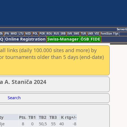
Servert
TA
JPN
MKD
LTU
NED
POL
POR
ROU
RUS
SRB
SVK
SWE
TUR
UKR
VIE
FontSize:11pt
AQ
Online Registration
Swiss-Manager
ÖSB
FIDE
ll links (daily 100.000 sites and more) by
for tournaments older than 5 days (end-date)
a A. Staniča 2024
Search
ty
Pts.
TB1
TB2
TB3
K
rtg+/-
lje
8
0
50,5
55
40
-8