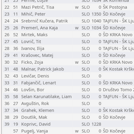
21
25
Perme, Lojze
SLO
1034
ŠK Komenda
22
51
Mazi Petrič, Tisa
w
SLO
0
ŠK Postojna
23
11
Mihič, Peter
SLO
1350
ŠD Kočevje
24
24
Srebrnič Kučera, Patrik
SLO
1040
TAJFUN - ŠK Lj
25
26
Premerl, Ana Kaja
w
SLO
1034
ŠD Kočevje
26
52
Mirtek, Maks
SLO
0
ŠD KRKA Novo
27
45
Lovrič, Tit
SLO
0
TAJFUN - ŠK Lj
28
36
Ivanov, Ilija
SLO
0
TAJFUN - ŠK Lj
29
41
Krašovec, Matej
SLO
0
ŠD Kočevje
30
32
Ficko, Zoja
w
SLO
0
ŠD KRKA Novo
31
48
Malnar, Patrick Jakob
SLO
0
ŠK Kostak Kršk
32
43
Levičar, Denis
SLO
0
33
31
Fabjančič, Lenart
SLO
0
ŠD KRKA Novo
34
46
Lovšin, Bor
SLO
0
Društvo Tomo 
35
58
Selan Karunatilake, Liam
SLO
0
TAJFUN - ŠK Lj
36
27
Avguštin, Rok
SLO
0
37
34
Grahek, Klemen
SLO
0
ŠK Kostak Kršk
38
29
Doutlik, Mak
SLO
0
ŠD Kočevje
39
19
Koprivc, David
SLO
1228
57
Pugelj, Vanja
w
SLO
0
ŠD Kočevje