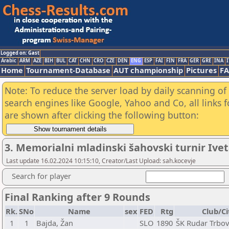
Logged on: Gast
Arabic
ARM
AZE
BIH
BUL
CAT
CHN
CRO
CZE
DEN
ENG
ESP
FAI
FIN
FRA
GER
GRE
INA
I
Home
Tournament-Database
AUT championship
Pictures
F
Note: To reduce the server load by daily scanning of a
search engines like Google, Yahoo and Co, all links 
are shown after clicking the following button:
3. Memorialni mladinski šahovski turnir Ivet
Last update 16.02.2024 10:15:10, Creator/Last Upload: sah.kocevje
Search for player
Final Ranking after 9 Rounds
Rk.
SNo
Name
sex
FED
Rtg
Club/Ci
1
1
Bajda, Žan
SLO
1890
ŠK Rudar Trbov