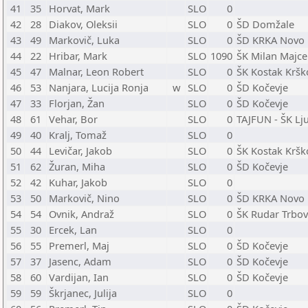
41
35
Horvat, Mark
SLO
0
42
28
Diakov, Oleksii
SLO
0
ŠD Domžale
43
49
Markovič, Luka
SLO
0
ŠD KRKA Novo
44
22
Hribar, Mark
SLO
1090
ŠK Milan Majce
45
47
Malnar, Leon Robert
SLO
0
ŠK Kostak Kršk
46
53
Nanjara, Lucija Ronja
w
SLO
0
ŠD Kočevje
47
33
Florjan, Žan
SLO
0
ŠD Kočevje
48
61
Vehar, Bor
SLO
0
TAJFUN - ŠK Lj
49
40
Kralj, Tomaž
SLO
0
50
44
Levičar, Jakob
SLO
0
ŠK Kostak Kršk
51
62
Žuran, Miha
SLO
0
ŠD Kočevje
52
42
Kuhar, Jakob
SLO
0
53
50
Markovič, Nino
SLO
0
ŠD KRKA Novo
54
54
Ovnik, Andraž
SLO
0
ŠK Rudar Trbov
55
30
Ercek, Lan
SLO
0
56
55
Premerl, Maj
SLO
0
ŠD Kočevje
57
37
Jasenc, Adam
SLO
0
ŠD Kočevje
58
60
Vardijan, Ian
SLO
0
ŠD Kočevje
59
59
Škrjanec, Julija
SLO
0