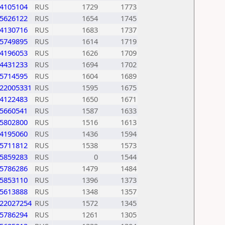
4105104
RUS
1729
1773
5626122
RUS
1654
1745
4130716
RUS
1683
1737
5749895
RUS
1614
1719
4196053
RUS
1626
1709
4431233
RUS
1694
1702
5714595
RUS
1604
1689
22005331
RUS
1595
1675
4122483
RUS
1650
1671
5660541
RUS
1587
1633
5802800
RUS
1516
1613
4195060
RUS
1436
1594
5711812
RUS
1538
1573
5859283
RUS
0
1544
5786286
RUS
1479
1484
5853110
RUS
1396
1373
5613888
RUS
1348
1357
22027254
RUS
1572
1345
5786294
RUS
1261
1305