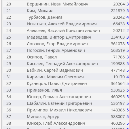
20
Вершинин, Иван Михайлович
20204
3
21
Ким, Михаил
221879
5
22
Турбасов, Данила
20242
4
23
Игнатьев, Алексей Владимирович
66438
5
24
Алексеев, Василий Константинович
20212
2
25
Медведев, Виктор Дмитриевич
234103
3
26
Ловаков, Егор Владимирович
361078
5
27
Погосян, Генрик Арменович
563519
5
28
Осипов, Павел
71786
3
29
Киселев, Геннадий Александрович
199383
5
30
Бабкин, Сергей Вадимович
477148
5
31
Кирилин, Максим Олегович
19170
4
32
Кузнецов, Павел Дмитриевич
361564
5
33
Приказнов, Илья
530625
5
34
Юнкер, Герман Александрович
460295
5
35
Шабалин, Евгений Григорьевич
536197
5
36
Прилипов, Михаил Николаевич
148386
5
37
Миносян, Артур
588007
5
38
Юнкер, Глеб Александрович
460296
5