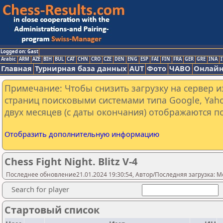
Logged on: Gast
Arabic
ARM
AZE
BIH
BUL
CAT
CHN
CRO
CZE
DEN
ENG
ESP
FAI
FIN
FRA
GER
GRE
INA
I
Главная
Турнирная база данных
AUT
Фото
ЧАВО
Онлайн
Примечание: Чтобы снизить загрузку на сервер и
страниц поисковыми системами типа Google, Yaho
двух месяцев (с даты окончания) отображаются по
Отобразить дополнительную информацию
Chess Fight Night. Blitz V-4
Последнее обновление21.01.2024 19:30:54, Автор/Последняя загрузка: Mo
Search for player
Стартовый список