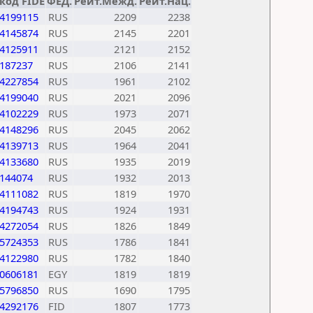
код FIDE
ФЕД.
Рейт.Межд.
Рейт.Нац.
4199115
RUS
2209
2238
4145874
RUS
2145
2201
4125911
RUS
2121
2152
187237
RUS
2106
2141
4227854
RUS
1961
2102
4199040
RUS
2021
2096
4102229
RUS
1973
2071
4148296
RUS
2045
2062
4139713
RUS
1964
2041
4133680
RUS
1935
2019
144074
RUS
1932
2013
4111082
RUS
1819
1970
4194743
RUS
1924
1931
4272054
RUS
1826
1849
5724353
RUS
1786
1841
4122980
RUS
1782
1840
0606181
EGY
1819
1819
5796850
RUS
1690
1795
4292176
FID
1807
1773