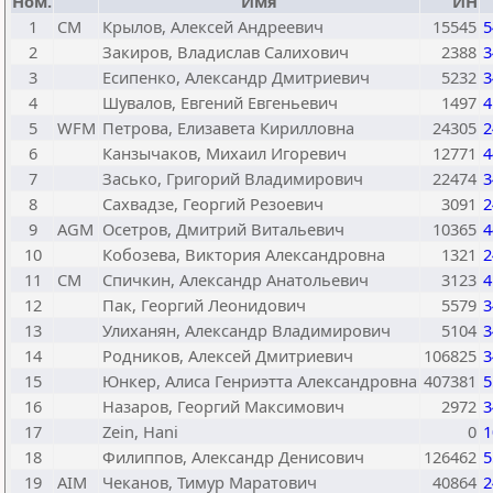
Ном.
Имя
ИН
1
CM
Крылов, Алексей Андреевич
15545
5
2
Закиров, Владислав Салихович
2388
3
3
Есипенко, Александр Дмитриевич
5232
3
4
Шувалов, Евгений Евгеньевич
1497
4
5
WFM
Петрова, Елизавета Кирилловна
24305
2
6
Канзычаков, Михаил Игоревич
12771
4
7
Засько, Григорий Владимирович
22474
3
8
Сахвадзе, Георгий Резоевич
3091
2
9
AGM
Осетров, Дмитрий Витальевич
10365
4
10
Кобозева, Виктория Александровна
1321
2
11
CM
Спичкин, Александр Анатольевич
3123
4
12
Пак, Георгий Леонидович
5579
3
13
Улиханян, Александр Владимирович
5104
3
14
Родников, Алексей Дмитриевич
106825
3
15
Юнкер, Алиса Генриэтта Александровна
407381
5
16
Назаров, Георгий Максимович
2972
3
17
Zein, Hani
0
1
18
Филиппов, Александр Денисович
126462
5
19
AIM
Чеканов, Тимур Маратович
40864
2