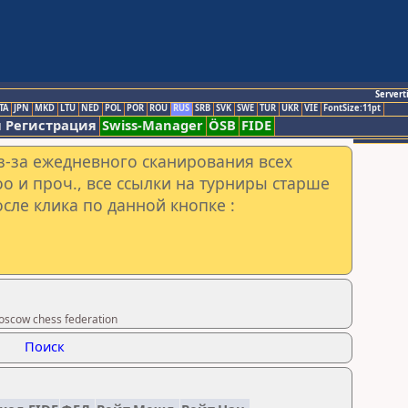
Servert
TA
JPN
MKD
LTU
NED
POL
POR
ROU
RUS
SRB
SVK
SWE
TUR
UKR
VIE
FontSize:11pt
 Регистрация
Swiss-Manager
ÖSB
FIDE
з-за ежедневного сканирования всех
o и проч., все ссылки на турниры старше
сле клика по данной кнопке :
scow chess federation
Поиск