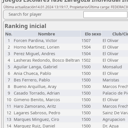
Última actualización14.01.2024 13:19:17, Propietario/Última carga: FEDER
Search for player
Ranking inicial
No.
Nombre
Elo
sexo
Club/C
1
Forcen Pardina, Victor
1507
El Olivar
2
Horno Martinez, Lorien
1504
El Olivar
3
Perez Miguel, Andres
1504
El Olivar
4
Lasheras Redondo, Bosco Beltran
1502
El Olivar
5
Aguilar Langa, Gabriel
1500
Monsalud
6
Ania Chueca, Pablo
1500
El Olivar
7
Bes Ferrero, Pablo
1500
Maristas
8
Bueno Arquillue, Aray
1500
Marcos Frec
9
Casado Torrado, Adrian
1500
Palacio de P
10
Gimeno Benito, Marcos
1500
El Olivar
11
Haro Zamorano, Aritz
1500
Marcos Frec
12
Lagares Sabroso, Pedro
1500
Sainz De Va
13
Marques Minguez, Ciro
1500
Agrupacion
14
Marquez Ruiz, Daniel
1500
Dr. Azua