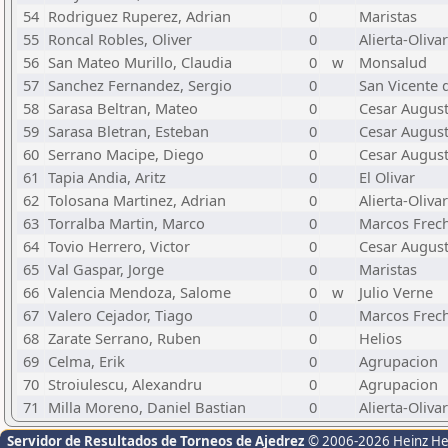
54
Rodriguez Ruperez, Adrian
0
Maristas
55
Roncal Robles, Oliver
0
Alierta-Olivar
56
San Mateo Murillo, Claudia
0
w
Monsalud
57
Sanchez Fernandez, Sergio
0
San Vicente 
58
Sarasa Beltran, Mateo
0
Cesar Augus
59
Sarasa Bletran, Esteban
0
Cesar Augus
60
Serrano Macipe, Diego
0
Cesar Augus
61
Tapia Andia, Aritz
0
El Olivar
62
Tolosana Martinez, Adrian
0
Alierta-Olivar
63
Torralba Martin, Marco
0
Marcos Frec
64
Tovio Herrero, Victor
0
Cesar Augus
65
Val Gaspar, Jorge
0
Maristas
66
Valencia Mendoza, Salome
0
w
Julio Verne
67
Valero Cejador, Tiago
0
Marcos Frec
68
Zarate Serrano, Ruben
0
Helios
69
Celma, Erik
0
Agrupacion
70
Stroiulescu, Alexandru
0
Agrupacion
71
Milla Moreno, Daniel Bastian
0
Alierta-Olivar
Servidor de Resultados de Torneos de Ajedrez
© 2006-2026 Heinz H