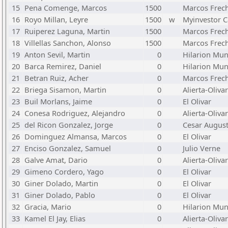
15
Pena Comenge, Marcos
1500
Marcos Frec
16
Royo Millan, Leyre
1500
w
Myinvestor 
17
Ruiperez Laguna, Martin
1500
Marcos Frec
18
Villellas Sanchon, Alonso
1500
Marcos Frec
19
Anton Sevil, Martin
0
Hilarion Mu
20
Barca Remirez, Daniel
0
Hilarion Mu
21
Betran Ruiz, Acher
0
Marcos Frec
22
Briega Sisamon, Martin
0
Alierta-Olivar
23
Buil Morlans, Jaime
0
El Olivar
24
Conesa Rodriguez, Alejandro
0
Alierta-Olivar
25
del Ricon Gonzalez, Jorge
0
Cesar Augus
26
Dominguez Almansa, Marcos
0
El Olivar
27
Enciso Gonzalez, Samuel
0
Julio Verne
28
Galve Amat, Dario
0
Alierta-Olivar
29
Gimeno Cordero, Yago
0
El Olivar
30
Giner Dolado, Martin
0
El Olivar
31
Giner Dolado, Pablo
0
El Olivar
32
Gracia, Mario
0
Hilarion Mu
33
Kamel El Jay, Elias
0
Alierta-Olivar