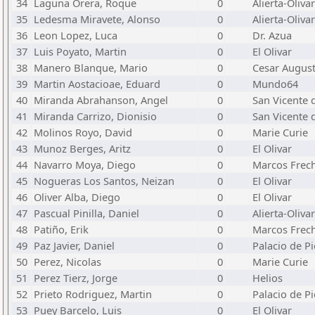
34
Laguna Orera, Roque
0
Alierta-Olivar
35
Ledesma Miravete, Alonso
0
Alierta-Olivar
36
Leon Lopez, Luca
0
Dr. Azua
37
Luis Poyato, Martin
0
El Olivar
38
Manero Blanque, Mario
0
Cesar Augus
39
Martin Aostacioae, Eduard
0
Mundo64
40
Miranda Abrahanson, Angel
0
San Vicente 
41
Miranda Carrizo, Dionisio
0
San Vicente 
42
Molinos Royo, David
0
Marie Curie
43
Munoz Berges, Aritz
0
El Olivar
44
Navarro Moya, Diego
0
Marcos Frec
45
Nogueras Los Santos, Neizan
0
El Olivar
46
Oliver Alba, Diego
0
El Olivar
47
Pascual Pinilla, Daniel
0
Alierta-Olivar
48
Patiño, Erik
0
Marcos Frec
49
Paz Javier, Daniel
0
Palacio de P
50
Perez, Nicolas
0
Marie Curie
51
Perez Tierz, Jorge
0
Helios
52
Prieto Rodriguez, Martin
0
Palacio de P
53
Puey Barcelo, Luis
0
El Olivar