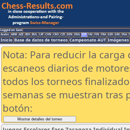
Logged on: Gast
Arabic
ARM
AZE
BIH
BUL
CAT
CHN
CRO
CZE
DEN
ENG
ESP
FAI
FIN
FRA
GER
GRE
INA
I
Inicio
Base de datos de torneos
Campeonato AUT
Imágenes
Nota: Para reducir la carga 
escaneos diarios de motor
todos los torneos finalizad
semanas se muestran tras p
botón:
Juegos Escolares fase Zaragoza Individual In