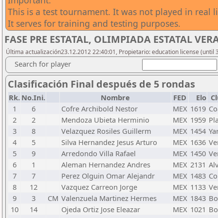
Important:
This is a test tournament. It was not played in real li
It serves for training and testing purposes.
FASE PRE ESTATAL, OLIMPIADA ESTATAL VERA
Última actualización23.12.2012 22:40:01, Propietario: education license (unt
Search for player
Clasificación Final después de 5 rondas
Rk.
No.Ini.
Nombre
FED
Elo
C
1
6
Cofre Archibold Nestor
MEX
1619
Co
2
2
Mendoza Ubieta Herminio
MEX
1959
Pl
3
8
Velazquez Rosiles Guillerm
MEX
1454
Ya
4
5
Silva Hernandez Jesus Arturo
MEX
1636
Ve
5
9
Arredondo Villa Rafael
MEX
1450
Ve
6
1
Aleman Hernandez Andres
MEX
2131
Al
7
7
Perez Olguin Omar Alejandr
MEX
1483
Co
8
12
Vazquez Carreon Jorge
MEX
1133
Ve
9
3
CM
Valenzuela Martinez Hermes
MEX
1843
Bo
10
14
Ojeda Ortiz Jose Eleazar
MEX
1021
Bo