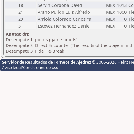
18
Servin Cordoba David
MEX
1013
Co
21
Arano Pulido Luis Alfredo
MEX
1000
Ti
29
Arriola Colorado Carlos Ya
MEX
0
Ti
31
Estevez Hernandez Daniel
MEX
0
Ti
Anotación:
Desempate 1: points (game-points)
Desempate 2: Direct Encounter (The results of the players in t
Desempate 3: Fide Tie-Break
Servidor de Resultados de Torneos de Ajedrez
© 2006-2026 Heinz H
Aviso legal/Condiciones de uso