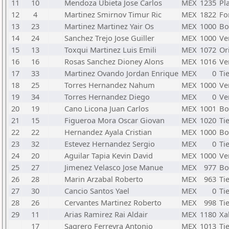
11
10
Mendoza Ubieta Jose Carlos
MEX
1235
Pl
12
4
Martinez Smirnov Timur Ric
MEX
1822
Fo
13
23
Martinez Martinez Yair Os
MEX
1000
Bo
14
24
Sanchez Trejo Jose Guiller
MEX
1000
Ve
15
13
Toxqui Martinez Luis Emili
MEX
1072
Or
16
16
Rosas Sanchez Dioney Alons
MEX
1016
Ve
17
33
Martinez Ovando Jordan Enrique
MEX
0
Ti
18
25
Torres Hernandez Nahum
MEX
1000
Ve
19
34
Torres Hernandez Diego
MEX
0
Ve
20
19
Cano Licona Juan Carlos
MEX
1001
Bo
21
15
Figueroa Mora Oscar Giovan
MEX
1020
Ti
22
22
Hernandez Ayala Cristian
MEX
1000
Bo
23
32
Estevez Hernandez Sergio
MEX
0
Ti
24
20
Aguilar Tapia Kevin David
MEX
1000
Ve
25
27
Jimenez Velasco Jose Manue
MEX
977
Bo
26
28
Marin Arzabal Roberto
MEX
963
Ti
27
30
Cancio Santos Yael
MEX
0
Ti
28
26
Cervantes Martinez Roberto
MEX
998
Ti
29
11
Arias Ramirez Rai Aldair
MEX
1180
Xa
17
Sagrero Ferreyra Antonio
MEX
1013
Ti