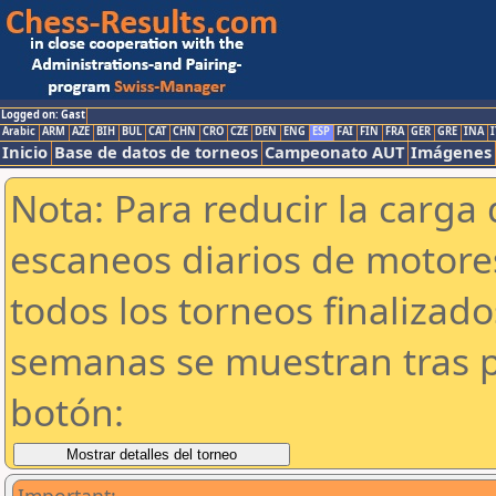
Logged on: Gast
Arabic
ARM
AZE
BIH
BUL
CAT
CHN
CRO
CZE
DEN
ENG
ESP
FAI
FIN
FRA
GER
GRE
INA
I
Inicio
Base de datos de torneos
Campeonato AUT
Imágenes
Nota: Para reducir la carga 
escaneos diarios de motor
todos los torneos finalizad
semanas se muestran tras p
botón: