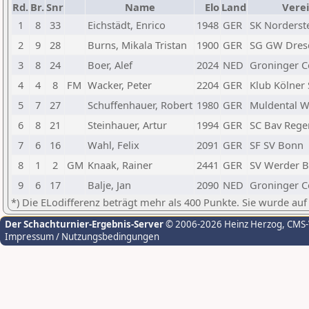
Rd.
Br.
Snr
Name
Elo
Land
Vere
1
8
33
Eichstädt, Enrico
1948
GER
SK Norderst
2
9
28
Burns, Mikala Tristan
1900
GER
SG GW Dres
3
8
24
Boer, Alef
2024
NED
Groninger C
4
4
8
FM
Wacker, Peter
2204
GER
Klub Kölner S
5
7
27
Schuffenhauer, Robert
1980
GER
Muldental W
6
8
21
Steinhauer, Artur
1994
GER
SC Bav Reg
7
6
16
Wahl, Felix
2091
GER
SF SV Bonn
8
1
2
GM
Knaak, Rainer
2441
GER
SV Werder 
9
6
17
Balje, Jan
2090
NED
Groninger C
*) Die ELodifferenz beträgt mehr als 400 Punkte. Sie wurde auf
Der Schachturnier-Ergebnis-Server
© 2006-2026 Heinz Herzog
, CMS
Impressum / Nutzungsbedingungen