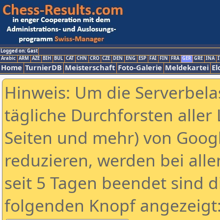
Logged on: Gast
Arabic
ARM
AZE
BIH
BUL
CAT
CHN
CRO
CZE
DEN
ENG
ESP
FAI
FIN
FRA
GER
GRE
INA
I
Home
TurnierDB
Meisterschaft
Foto-Galerie
Meldekartei
El
Hinweis: Um die Serverbela
tägliche Durchforsten aller 
Seiten und mehr) von Goog
reduzieren, werden bei alle
seit 5 Tagen beendet sind d
folgenden Knopf angezeigt