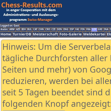
Logged on: Gast
Arabic
ARM
AZE
BIH
BUL
CAT
CHN
CRO
CZE
DEN
ENG
ESP
FAI
FIN
FRA
GER
GRE
INA
I
Home
TurnierDB
Meisterschaft
Foto-Galerie
Meldekartei
El
Hinweis: Um die Serverbel
tägliche Durchforsten aller 
Seiten und mehr) von Goog
reduzieren, werden bei alle
seit 5 Tagen beendet sind d
folgenden Knopf angezeigt