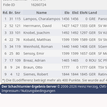
Fide-ID
16260724
Rd.
Br.
Snr
Name
Elo
EloI
EloN
Land
1
31
115
Lampos, Charalampos
1456
1456
0
GRE
Pani
2
52
121
Herrmann, David
1427
1427
1333
GER
SV We
3
33
101
Knobel, Joachim
1492
1492
1297
GER
SV K
4
22
78
Kobald, Matthias
1599
1599
1589
GER
SV St
5
34
119
Weinhold, Roman
1440
1440
1408
GER
SGem
6
25
80
Sensoy, Emir
1599
1599
1657
GER
SF Mü
7
17
109
Breaz, Adrian
1465
1465
0
ROU
SC P
8
9
24
Braun, Otto
1777
0
1777
GER
TSV 
9
4
12
Siemes, Robert
1844
1844
1845
GER
Ratin
*) Die ELodifferenz beträgt mehr als 400 Punkte. Sie wurde auf 
Der Schachturnier-Ergebnis-Server
© 2006-2026 Heinz Herzog
, CMS
Impressum / Nutzungsbedingungen