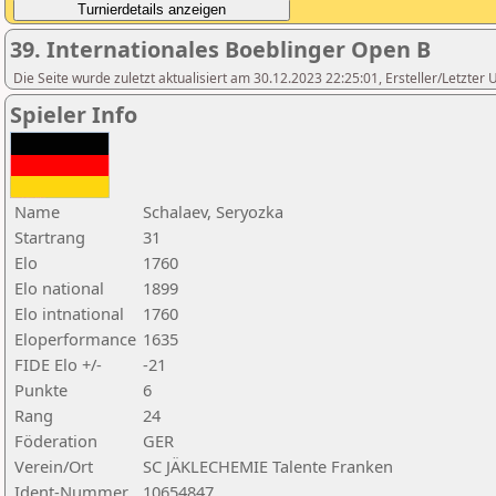
39. Internationales Boeblinger Open B
Die Seite wurde zuletzt aktualisiert am 30.12.2023 22:25:01, Ersteller/Letzte
Spieler Info
Name
Schalaev, Seryozka
Startrang
31
Elo
1760
Elo national
1899
Elo intnational
1760
Eloperformance
1635
FIDE Elo +/-
-21
Punkte
6
Rang
24
Föderation
GER
Verein/Ort
SC JÄKLECHEMIE Talente Franken
Ident-Nummer
10654847