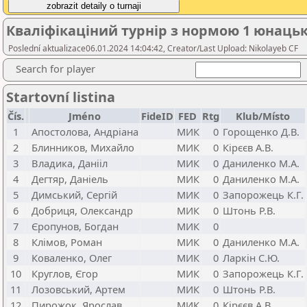
Кваліфікаціний турнір з нормою 1 юнацьк
Poslední aktualizace06.01.2024 14:04:42, Creator/Last Upload: Nikolayeb CF
Search for player
Startovní listina
Čís.
Jméno
FideID
FED
Rtg
Klub/Místo
1
Апостолова, Андріана
МИК
0
Горощенко Д.В.
2
Блинников, Михайло
МИК
0
Кірєєв А.В.
3
Владика, Данііл
МИК
0
Даниленко М.А.
4
Дегтяр, Даніель
МИК
0
Даниленко М.А.
5
Димський, Сергій
МИК
0
Запорожець К.Г.
6
Добриця, Олександр
МИК
0
Штонь Р.В.
7
Єропунов, Богдан
МИК
0
8
Клімов, Роман
МИК
0
Даниленко М.А.
9
Коваленко, Олег
МИК
0
Ларкін С.Ю.
10
Круглов, Єгор
МИК
0
Запорожець К.Г.
11
Лозовський, Артем
МИК
0
Штонь Р.В.
12
Пирожок, Ярослав
МИК
0
Кірєєв А.В.