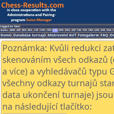
Logged on: Gast
Arabic
ARM
AZE
BIH
BUL
CAT
CHN
CRO
CZE
DEN
ENG
ESP
FAI
FIN
FRA
GER
GRE
INA
I
Domů
Databáze turnajů
Mistrovství AUT
Fotogalerie
FAQ
On
Poznámka: Kvůli redukci za
skenováním všech odkazů (
a více) a vyhledávačů typu 
všechny odkazy turnajů star
data ukončení turnaje) jsou
na následující tlačítko: