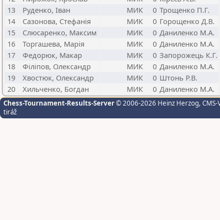
13
Руденко, Іван
МИК
0
Трощенко П.Г.
14
Сазонова, Стефанія
МИК
0
Горощенко Д.В.
15
Слюсаренко, Максим
МИК
0
Даниленко М.А.
16
Торгашева, Марія
МИК
0
Даниленко М.А.
17
Федорюк, Макар
МИК
0
Запорожець К.Г.
18
Філіпов, Олександр
МИК
0
Даниленко М.А.
19
Хвостюк, Олександр
МИК
0
Штонь Р.В.
20
Хильченко, Богдан
МИК
0
Даниленко М.А.
Chess-Tournament-Results-Server
© 2006-2026 Heinz Herzog
, CMS-
tiráž