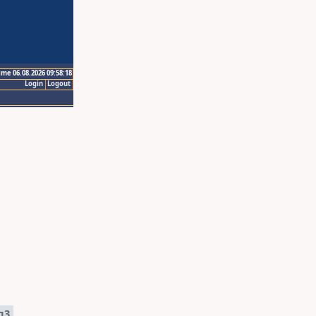
ime 06.08.2026 09:58:18
Login
Logout
п3