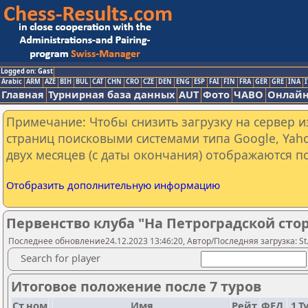
Logged on: Gast
Arabic
ARM
AZE
BIH
BUL
CAT
CHN
CRO
CZE
DEN
ENG
ESP
FAI
FIN
FRA
GER
GRE
INA
I
Главная
Турнирная база данных
AUT
Фото
ЧАВО
Онлайн
Примечание: Чтобы снизить загрузку на сервер и
страниц поисковыми системами типа Google, Yaho
двух месяцев (с даты окончания) отображаются по
Отобразить дополнительную информацию
Первенство клуба "На Петроградской стор
Последнее обновление24.12.2023 13:46:20, Автор/Последняя загрузка: St.
Search for player
Итоговое положение после 7 туров
Ст.ном
Имя
Рейт.
ФЕД.
1.Т