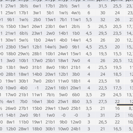
b1
27w1
3b½
6w1
17b1
2b½
5w1
6
31,5
25,5
23,
b1
25w1
17b1
3w1
5b1
1w½
4w½
6
30
24
23
w1
9b1
1w½
2b0
15w1
7b1
11w1
5,5
32
26
2
w½
15b0
13w1
26w1
23b1
6w1
2b½
5
26,5
20,5
17,
b1
21w1
6b½
23w1
2w0
14b1
1b0
4,5
29,5
23,5
14,
b1
30w1
5w½
1b0
24w1
4b0
14w1
4,5
26
20
12,
w1
23b0
15w1
12b1
14w½
3w0
9b1
4,5
25,5
20
15,
w0
18b0
29w½
28b1
10b1
24w1
15w1
4,5
19,5
15,5
12,
b1
3w0
10b1
17w0
25b1
18w1
7w0
4
26
20,5
12
0
13b1
9w0
31b1
8w0
19b1
21b1
4
25,5
19,5
1
w0
28b1
18w1
14b0
20w1
12b1
3b0
4
24
18,5
1
0
19w1
30b1
7w0
26b1
11w0
18b1
4
23,5
18
9
b0
10w0
4b0
-1
22w1
16b1
20w1
4
22,5
17,5
1
1
17w0
21b1
11w1
7b½
5w0
6b0
3,5
29
24,5
13,
b½
4w1
7b0
16w1
3b0
25w1
8b0
3,5
27,5
22
1
½
26w0
27b1
15b0
29w1
13w0
25b1
3,5
21
16
8,
w1
14b1
2w0
9b1
1w0
-0
-0
3
31
25
10
b0
8w1
11b0
19w1
21b1
9b0
12w0
3
26,5
22
10
0
12b0
28w1
18b0
30b1
10w0
24b1
3
21
16,5
5,