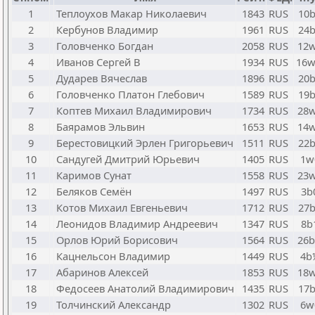
1
Теплоухов Макар Николаевич
1843
RUS
10
2
Кербунов Владимир
1961
RUS
24
3
Головченко Богдан
2058
RUS
12
4
Иванов Сергей В
1934
RUS
16
5
Дударев Вячеслав
1896
RUS
20
6
Головченко Платон Глебович
1589
RUS
19
7
Коптев Михаил Владимирович
1734
RUS
28
8
Баярамов Эльвин
1653
RUS
14
9
Берестовицкий Эрлен Григорьевич
1511
RUS
22
10
Сандугей Дмитрий Юрьевич
1405
RUS
1w
11
Каримов Сунат
1558
RUS
23
12
Беляков Семён
1497
RUS
3b
13
Котов Михаил Евгеньевич
1712
RUS
27
14
Леонидов Владимир Андреевич
1347
RUS
8b
15
Орлов Юрий Борисович
1564
RUS
26
16
Кацнельсон Владимир
1449
RUS
4b
17
Абаринов Алексей
1853
RUS
18
18
Федосеев Анатолий Владимирович
1435
RUS
17
19
Толчинский Александр
1302
RUS
6w