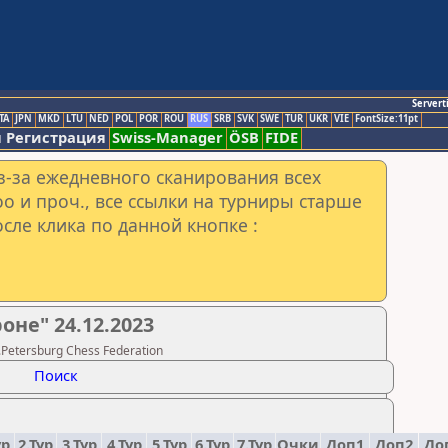
Servert
TA
JPN
MKD
LTU
NED
POL
POR
ROU
RUS
SRB
SVK
SWE
TUR
UKR
VIE
FontSize:11pt
 Регистрация
Swiss-Manager
ÖSB
FIDE
з-за ежедневного сканирования всех
o и проч., все ссылки на турниры старше
сле клика по данной кнопке :
оне" 24.12.2023
Petersburg Chess Federation
Поиск
ур
2.Тур
3.Тур
4.Тур
5.Тур
6.Тур
7.Тур
Очки
Доп1
Доп2
До