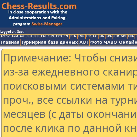
Logged on: Gast
Arabic
ARM
AZE
BIH
BUL
CAT
CHN
CRO
CZE
DEN
ENG
ESP
FAI
FIN
FRA
GER
GRE
INA
I
Главная
Турнирная база данных
AUT
Фото
ЧАВО
Онлайн
Примечание: Чтобы снизи
из-за ежедневного скани
поисковыми системами ти
проч., все ссылки на тур
месяцев (с даты окончан
после клика по данной кн