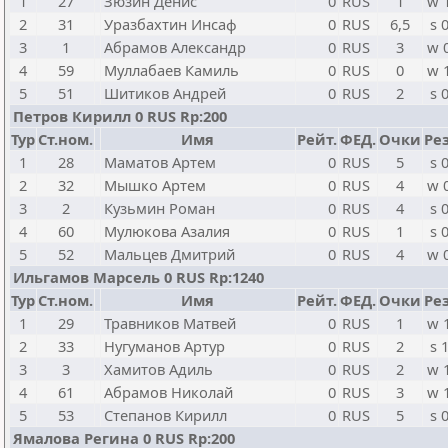
1
27
Зюзин Денис
0
RUS
1
w 
2
31
Уразбахтин Инсаф
0
RUS
6,5
s 
3
1
Абрамов Александр
0
RUS
3
w 
4
59
Муллабаев Камиль
0
RUS
0
w 
5
51
Шитиков Андрей
0
RUS
2
s 
Петров Кирилл 0 RUS Rp:200
Тур
Ст.ном.
Имя
Рейт.
ФЕД.
Очки
Рез
1
28
Маматов Артем
0
RUS
5
s 
2
32
Мышко Артем
0
RUS
4
w 
3
2
Кузьмин Роман
0
RUS
4
s 
4
60
Мулюкова Азалия
0
RUS
1
s 
5
52
Мальцев Дмитрий
0
RUS
4
w 
Ильгамов Марсель 0 RUS Rp:1240
Тур
Ст.ном.
Имя
Рейт.
ФЕД.
Очки
Рез
1
29
Травников Матвей
0
RUS
1
w 
2
33
Нугуманов Артур
0
RUS
2
s 
3
3
Хамитов Адиль
0
RUS
2
w 
4
61
Абрамов Николай
0
RUS
3
w 
5
53
Степанов Кирилл
0
RUS
5
s 
Ямалова Регина 0 RUS Rp:200