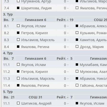
7.3
Нугуманов, Артур
0
-
Ильгамов, Мар
7.4
Шарипова, Лидия
0
-
Ямалова, Регин
3. Тур
Bo.
7
Гимназия 6
Рейт.
-
19
СОШ 2
8.1
Якупов, Ислам
0
-
Абрамов, Алекс
8.2
Петров, Кирилл
0
-
Кузьмин, Рома
8.3
Ильгамов, Марсель
0
-
Хамитов, Адиль
8.4
Ямалова, Регина
0
-
Дрозд, Мария
4. Тур
Bo.
7
Гимназия 6
Рейт.
-
5
Гимнази
11.1
Якупов, Ислам
0
-
Муллабаев, Ка
11.2
Петров, Кирилл
0
-
Мулюкова, Аза
11.3
Ильгамов, Марсель
0
-
Абрамов, Нико
11.4
Ямалова, Регина
0
-
Гайсина, Анаст
5. Тур
Bo.
21
СОШ 31
Рейт.
-
7
Гимнази
11.1
Шитиков, Андрей
0
-
Якупов, Ислам