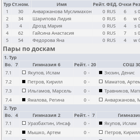
Тур
Ст.ном.
Имя
Рейт.
ФЕД.
Очки
Рез
1
30
Анваржанова Муслимахон
0
RUS
6
s 
2
34
Шарипова Лидия
0
RUS
6
w 
3
4
Дрозд Мария
0
RUS
4
s 
4
62
Гайсина Анастасия
0
RUS
7
s 
5
54
Федорова Яна
0
RUS
4
w 
Пары по доскам
1. Тур
Bo.
7
Гимназия 6
Рейт.
-
20
СОШ 3
7.1
Якупов, Ислам
0
-
Зюзин, Денис
7.2
Петров, Кирилл
0
-
Маматов, Арте
7.3
Ильгамов, Марсель
0
-
Травников, Мат
7.4
Ямалова, Регина
0
-
Анваржанова, 
2. Тур
Bo.
4
Гимназия 2
Рейт.
-
7
Гимнази
7.1
Уразбахтин, Инсаф
0
-
Якупов, Ислам
7.2
Мышко, Артем
0
-
Петров, Кирилл