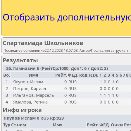
Отобразить дополнительну
Спартакиада Школьников
Последнее обновление22.12.2023 13:07:03, Автор/Последняя загрузка: mi
Результаты
26. Гимназия 6 (РейтСр:1000, Доп1: 6 / Доп2: 2)
Bo.
Имя
Рейт.
ФЕД.
код FIDE
1
2
3
4
5
6
7
8
1
Якупов, Ислам
0
RUS
1
0
0
1
0
2
Петров, Кирилл
0
RUS
0
0
0
0
0
3
Ильгамов, Марсель
0
RUS
1
1
1
1
0
4
Ямалова, Регина
0
RUS
0
0
0
0
0
Инфо игрока
Якупов Ислам 0 RUS Rp:928
Тур
Ст.ном.
Имя
Рейт.
ФЕД.
Очки
Рез