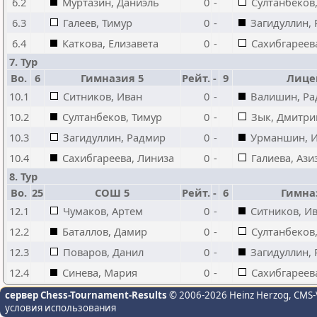
6.2
Муртазин, Даниэль
0
-
Султанбеков
6.3
Галеев, Тимур
0
-
Загидуллин,
6.4
Каткова, Елизавета
0
-
Сахибгареев
7. Тур
Bo.
6
Гимназия 5
Рейт.
-
9
Лице
10.1
Ситников, Иван
0
-
Валишин, Р
10.2
Султанбеков, Тимур
0
-
Зык, Дмитри
10.3
Загидуллин, Радмир
0
-
Урманшин, 
10.4
Сахибгареева, Линиза
0
-
Галиева, Ази
8. Тур
Bo.
25
СОШ 5
Рейт.
-
6
Гимна
12.1
Чумаков, Артем
0
-
Ситников, И
12.2
Баталлов, Дамир
0
-
Султанбеков
12.3
Поваров, Данил
0
-
Загидуллин,
12.4
Синева, Мария
0
-
Сахибгареев
сервер Chess-Tournament-Results
© 2006-2026 Heinz Herzog
, CMS-
условия использования