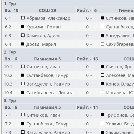
1. Тур
Bo.
19
СОШ 29
Рейт.
-
6
Гимна
6.1
Абрамов, Александр
0
-
Ситников, И
6.2
Кузьмин, Роман
0
-
Султанбеков
6.3
Хамитов, Адиль
0
-
Загидуллин,
6.4
Дрозд, Мария
0
-
Сахибгареев
2. Тур
Bo.
6
Гимназия 5
Рейт.
-
16
СОШ
10.1
Ситников, Иван
0
-
Сычков, Яро
10.2
Султанбеков, Тимур
0
-
Алексеев, М
10.3
Загидуллин, Радмир
0
-
Конев, Влад
10.4
Сахибгареева, Линиза
0
-
Иргалина, Ю
3. Тур
Bo.
6
Гимназия 5
Рейт.
-
14
СОШ
7.1
Ситников, Иван
0
-
Трифонов, С
7.2
Султанбеков, Тимур
0
-
Холкин, Бог
7.3
Загидуллин, Радмир
0
-
Хакимуллин,