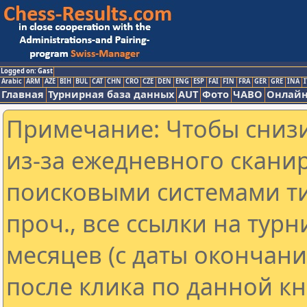
Logged on: Gast
Arabic
ARM
AZE
BIH
BUL
CAT
CHN
CRO
CZE
DEN
ENG
ESP
FAI
FIN
FRA
GER
GRE
INA
I
Главная
Турнирная база данных
AUT
Фото
ЧАВО
Онлайн
Примечание: Чтобы снизи
из-за ежедневного скани
поисковыми системами ти
проч., все ссылки на тур
месяцев (с даты окончан
после клика по данной кн