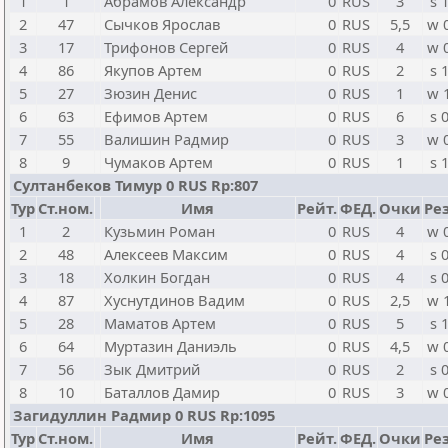
1
1
Абрамов Александр
0
RUS
3
s 
2
47
Сычков Ярослав
0
RUS
5,5
w 
3
17
Трифонов Сергей
0
RUS
4
w 
4
86
Якупов Артем
0
RUS
2
s 
5
27
Зюзин Денис
0
RUS
1
w 
6
63
Ефимов Артем
0
RUS
6
s 
7
55
Валишин Радмир
0
RUS
3
w 
8
9
Чумаков Артем
0
RUS
1
s 
Султанбеков Тимур 0 RUS Rp:807
Тур
Ст.ном.
Имя
Рейт.
ФЕД.
Очки
Рез
1
2
Кузьмин Роман
0
RUS
4
w 
2
48
Алексеев Максим
0
RUS
4
s 
3
18
Холкин Богдан
0
RUS
4
s 
4
87
Хуснутдинов Вадим
0
RUS
2,5
w 
5
28
Маматов Артем
0
RUS
5
s 
6
64
Муртазин Даниэль
0
RUS
4,5
w 
7
56
Зык Дмитрий
0
RUS
2
s 
8
10
Баталлов Дамир
0
RUS
3
w 
Загидуллин Радмир 0 RUS Rp:1095
Тур
Ст.ном.
Имя
Рейт.
ФЕД.
Очки
Рез