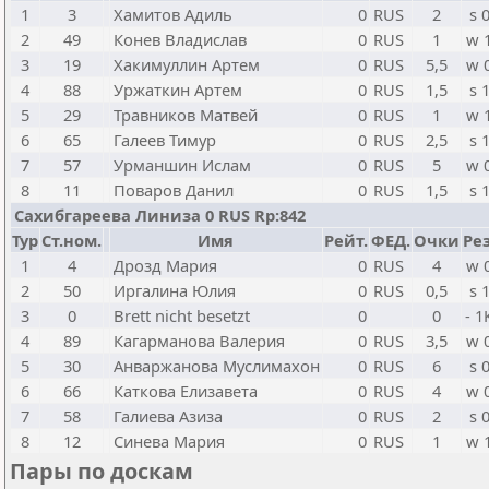
1
3
Хамитов Адиль
0
RUS
2
s 
2
49
Конев Владислав
0
RUS
1
w 
3
19
Хакимуллин Артем
0
RUS
5,5
w 
4
88
Уржаткин Артем
0
RUS
1,5
s 
5
29
Травников Матвей
0
RUS
1
w 
6
65
Галеев Тимур
0
RUS
2,5
s 
7
57
Урманшин Ислам
0
RUS
5
w 
8
11
Поваров Данил
0
RUS
1,5
s 
Сахибгареева Линиза 0 RUS Rp:842
Тур
Ст.ном.
Имя
Рейт.
ФЕД.
Очки
Рез
1
4
Дрозд Мария
0
RUS
4
w 
2
50
Иргалина Юлия
0
RUS
0,5
s 
3
0
Brett nicht besetzt
0
0
- 1
4
89
Кагарманова Валерия
0
RUS
3,5
w 
5
30
Анваржанова Муслимахон
0
RUS
6
s 
6
66
Каткова Елизавета
0
RUS
4
w 
7
58
Галиева Азиза
0
RUS
2
s 
8
12
Синева Мария
0
RUS
1
w 
Пары по доскам