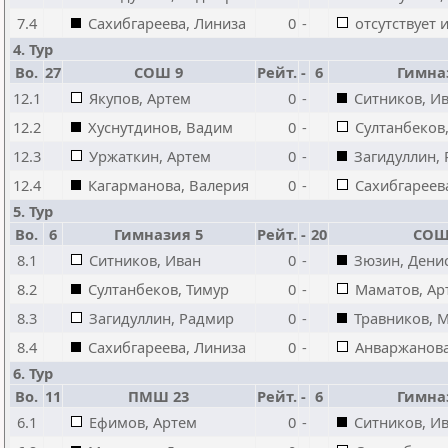
7.4
Сахибгареева, Линиза
0
-
отсутствует 
4. Тур
Bo.
27
СОШ 9
Рейт.
-
6
Гимна
12.1
Якупов, Артем
0
-
Ситников, И
12.2
Хуснутдинов, Вадим
0
-
Султанбеков
12.3
Уржаткин, Артем
0
-
Загидуллин,
12.4
Кагарманова, Валерия
0
-
Сахибгареев
5. Тур
Bo.
6
Гимназия 5
Рейт.
-
20
СОШ
8.1
Ситников, Иван
0
-
Зюзин, Дени
8.2
Султанбеков, Тимур
0
-
Маматов, Ар
8.3
Загидуллин, Радмир
0
-
Травников, 
8.4
Сахибгареева, Линиза
0
-
Анваржанова
6. Тур
Bo.
11
ПМШ 23
Рейт.
-
6
Гимна
6.1
Ефимов, Артем
0
-
Ситников, И