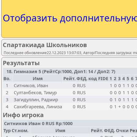
Отобразить дополнительну
Спартакиада Школьников
Последнее обновление22.12.2023 13:07:03, Автор/Последняя загрузка: mi
Результаты
18. Гимназия 5 (РейтСр:1000, Доп1: 14 / Доп2: 7)
Bo.
Имя
Рейт.
ФЕД.
код FIDE
1
2
3
4
5
6
1
Ситников, Иван
0
RUS
1
0
0
1
1
0
2
Султанбеков, Тимур
0
RUS
0
0
0
1
1
0
3
Загидуллин, Радмир
0
RUS
0
1
0
1
1
1
4
Сахибгареева, Линиза
0
RUS
0
1
+
0
0
0
Инфо игрока
Ситников Иван 0 RUS Rp:1000
Тур
Ст.ном.
Имя
Рейт.
ФЕД.
Очки
Рез