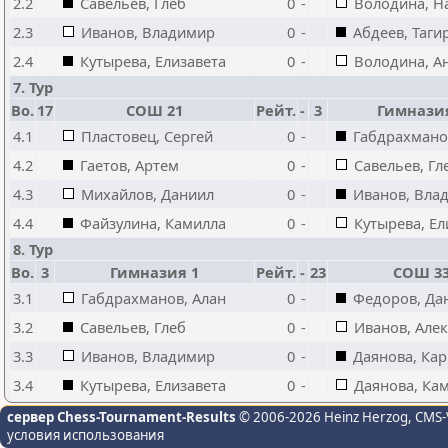
2.2
Савельев, Глеб
0
-
Володина, Н
2.3
Иванов, Владимир
0
-
Абдеев, Таги
2.4
Кутырева, Елизавета
0
-
Володина, А
7. Тур
Bo.
17
СОШ 21
Рейт.
-
3
Гимнази
4.1
Пластовец, Сергей
0
-
Габдрахмано
4.2
Гаетов, Артем
0
-
Савельев, Гл
4.3
Михайлов, Даниил
0
-
Иванов, Вла
4.4
Файзулина, Камилла
0
-
Кутырева, Ел
8. Тур
Bo.
3
Гимназия 1
Рейт.
-
23
СОШ 3
3.1
Габдрахманов, Алан
0
-
Федоров, Да
3.2
Савельев, Глеб
0
-
Иванов, Але
3.3
Иванов, Владимир
0
-
Даянова, Ка
3.4
Кутырева, Елизавета
0
-
Даянова, Ка
сервер Chess-Tournament-Results
© 2006-2026 Heinz Herzog
, CMS-
условия использования