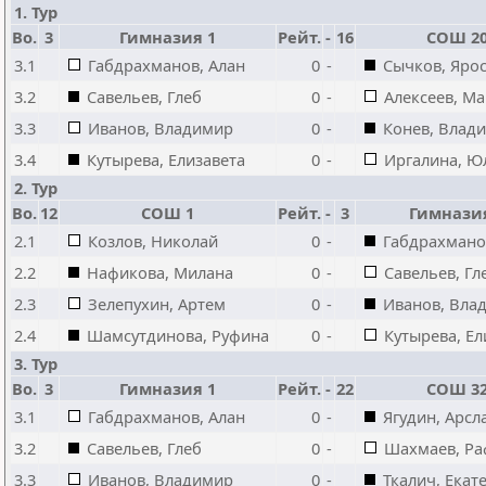
1. Тур
Bo.
3
Гимназия 1
Рейт.
-
16
СОШ 2
3.1
Габдрахманов, Алан
0
-
Сычков, Яро
3.2
Савельев, Глеб
0
-
Алексеев, М
3.3
Иванов, Владимир
0
-
Конев, Влади
3.4
Кутырева, Елизавета
0
-
Иргалина, Ю
2. Тур
Bo.
12
СОШ 1
Рейт.
-
3
Гимнази
2.1
Козлов, Николай
0
-
Габдрахмано
2.2
Нафикова, Милана
0
-
Савельев, Гл
2.3
Зелепухин, Артем
0
-
Иванов, Вла
2.4
Шамсутдинова, Руфина
0
-
Кутырева, Ел
3. Тур
Bo.
3
Гимназия 1
Рейт.
-
22
СОШ 3
3.1
Габдрахманов, Алан
0
-
Ягудин, Арсл
3.2
Савельев, Глеб
0
-
Шахмаев, Ра
3.3
Иванов, Владимир
0
-
Ткалич, Екат