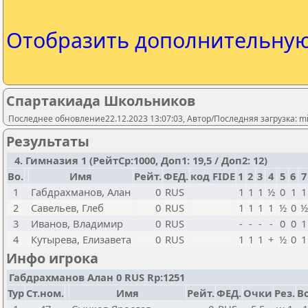
Отобразить дополнительну
Спартакиада Школьников
Последнее обновление22.12.2023 13:07:03, Автор/Последняя загрузка: mi
Результаты
4. Гимназия 1 (РейтСр:1000, Доп1: 19,5 / Доп2: 12)
Bo.
Имя
Рейт.
ФЕД.
код FIDE
1
2
3
4
5
6
7
1
Габдрахманов, Алан
0
RUS
1
1
1
½
0
1
1
2
Савельев, Глеб
0
RUS
1
1
1
1
½
0
½
3
Иванов, Владимир
0
RUS
-
-
-
-
0
0
1
4
Кутырева, Елизавета
0
RUS
1
1
1
+
½
0
1
Инфо игрока
Габдрахманов Алан 0 RUS Rp:1251
Тур
Ст.ном.
Имя
Рейт.
ФЕД.
Очки
Рез.
Bo