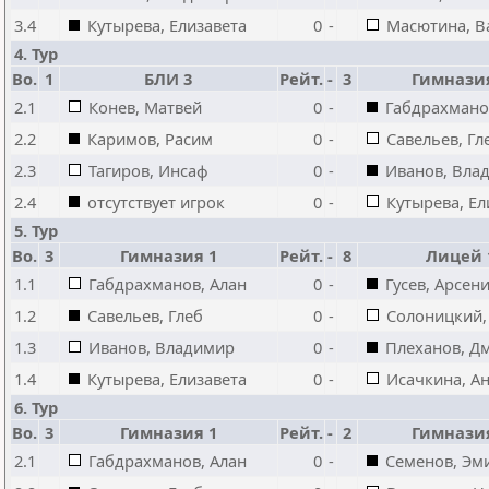
3.4
Кутырева, Елизавета
0
-
Масютина, В
4. Тур
Bo.
1
БЛИ 3
Рейт.
-
3
Гимнази
2.1
Конев, Матвей
0
-
Габдрахмано
2.2
Каримов, Расим
0
-
Савельев, Гл
2.3
Тагиров, Инсаф
0
-
Иванов, Вла
2.4
отсутствует игрок
0
-
Кутырева, Ел
5. Тур
Bo.
3
Гимназия 1
Рейт.
-
8
Лицей 
1.1
Габдрахманов, Алан
0
-
Гусев, Арсен
1.2
Савельев, Глеб
0
-
Солоницкий,
1.3
Иванов, Владимир
0
-
Плеханов, Д
1.4
Кутырева, Елизавета
0
-
Исачкина, А
6. Тур
Bo.
3
Гимназия 1
Рейт.
-
2
Гимнази
2.1
Габдрахманов, Алан
0
-
Семенов, Эм