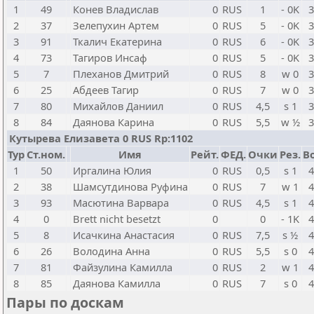
1
49
Конев Владислав
0
RUS
1
- 0K
3
2
37
Зелепухин Артем
0
RUS
5
- 0K
3
3
91
Ткалич Екатерина
0
RUS
6
- 0K
3
4
73
Тагиров Инсаф
0
RUS
5
- 0K
3
5
7
Плеханов Дмитрий
0
RUS
8
w 0
3
6
25
Абдеев Тагир
0
RUS
7
w 0
3
7
80
Михайлов Даниил
0
RUS
4,5
s 1
3
8
84
Даянова Карина
0
RUS
5,5
w ½
3
Кутырева Елизавета 0 RUS Rp:1102
Тур
Ст.ном.
Имя
Рейт.
ФЕД.
Очки
Рез.
Bo
1
50
Иргалина Юлия
0
RUS
0,5
s 1
4
2
38
Шамсутдинова Руфина
0
RUS
7
w 1
4
3
93
Масютина Варвара
0
RUS
4,5
s 1
4
4
0
Brett nicht besetzt
0
0
- 1K
4
5
8
Исачкина Анастасия
0
RUS
7,5
s ½
4
6
26
Володина Анна
0
RUS
5,5
s 0
4
7
81
Файзулина Камилла
0
RUS
2
w 1
4
8
85
Даянова Камилла
0
RUS
7
s 0
4
Пары по доскам