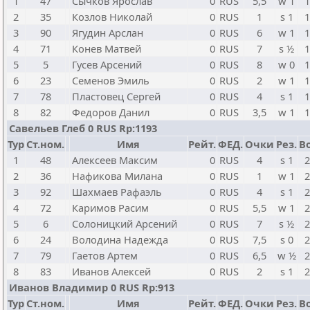
1
47
Сычков Ярослав
0
RUS
5,5
w 1
1
2
35
Козлов Николай
0
RUS
1
s 1
1
3
90
Ягудин Арслан
0
RUS
6
w 1
1
4
71
Конев Матвей
0
RUS
7
s ½
1
5
5
Гусев Арсений
0
RUS
8
w 0
1
6
23
Семенов Эмиль
0
RUS
2
w 1
1
7
78
Пластовец Сергей
0
RUS
4
s 1
1
8
82
Федоров Данил
0
RUS
3,5
w 1
1
Савельев Глеб 0 RUS Rp:1193
Тур
Ст.ном.
Имя
Рейт.
ФЕД.
Очки
Рез.
Bo
1
48
Алексеев Максим
0
RUS
4
s 1
2
2
36
Нафикова Милана
0
RUS
1
w 1
2
3
92
Шахмаев Рафаэль
0
RUS
4
s 1
2
4
72
Каримов Расим
0
RUS
5,5
w 1
2
5
6
Солоницкий Арсений
0
RUS
7
s ½
2
6
24
Володина Надежда
0
RUS
7,5
s 0
2
7
79
Гаетов Артем
0
RUS
6,5
w ½
2
8
83
Иванов Алексей
0
RUS
2
s 1
2
Иванов Владимир 0 RUS Rp:913
Тур
Ст.ном.
Имя
Рейт.
ФЕД.
Очки
Рез.
Bo