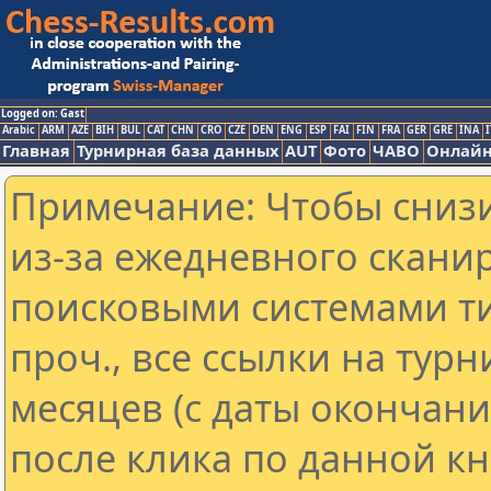
Logged on: Gast
Arabic
ARM
AZE
BIH
BUL
CAT
CHN
CRO
CZE
DEN
ENG
ESP
FAI
FIN
FRA
GER
GRE
INA
I
Главная
Турнирная база данных
AUT
Фото
ЧАВО
Онлайн
Примечание: Чтобы снизи
из-за ежедневного скани
поисковыми системами ти
проч., все ссылки на тур
месяцев (с даты окончан
после клика по данной кн