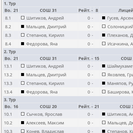
1. Тур
Bo.
21
СОШ 31
Рейт.
-
8
Лицей
8.1
Шитиков, Андрей
0
-
Гусев, Арсе
8.2
Мальцев, Дмитрий
0
-
Солоницкий
8.3
Степанов, Кирилл
0
-
Плеханов, 
8.4
Федорова, Яна
0
-
Исачкина, 
2. Тур
Bo.
21
СОШ 31
Рейт.
-
15
СОШ 
13.1
Шитиков, Андрей
0
-
Шаймухамет
13.2
Мальцев, Дмитрий
0
-
Яковлев, Г
13.3
Степанов, Кирилл
0
-
Маняпов, Р
13.4
Федорова, Яна
0
-
Баширова, 
3. Тур
Bo.
16
СОШ 20
Рейт.
-
21
СОШ 
10.1
Сычков, Ярослав
0
-
Шитиков, А
10.2
Алексеев, Максим
0
-
Мальцев, Д
10.3
Конев, Владислав
0
-
Степанов, 