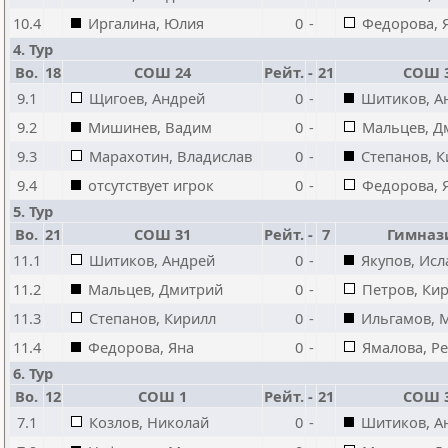
10.4
Иргалина, Юлия
0
-
Федорова, 
4. Тур
Bo.
18
СОШ 24
Рейт.
-
21
СОШ 
9.1
Щигоев, Андрей
0
-
Шитиков, А
9.2
Мишинев, Вадим
0
-
Мальцев, Д
9.3
Марахотин, Владислав
0
-
Степанов, 
9.4
отсутствует игрок
0
-
Федорова, 
5. Тур
Bo.
21
СОШ 31
Рейт.
-
7
Гимназ
11.1
Шитиков, Андрей
0
-
Якупов, Ис
11.2
Мальцев, Дмитрий
0
-
Петров, Ки
11.3
Степанов, Кирилл
0
-
Ильгамов, 
11.4
Федорова, Яна
0
-
Ямалова, Р
6. Тур
Bo.
12
СОШ 1
Рейт.
-
21
СОШ 
7.1
Козлов, Николай
0
-
Шитиков, А