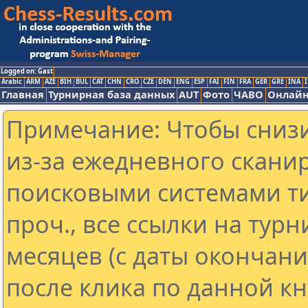
Logged on: Gast
Arabic
ARM
AZE
BIH
BUL
CAT
CHN
CRO
CZE
DEN
ENG
ESP
FAI
FIN
FRA
GER
GRE
INA
I
Главная
Турнирная база данных
AUT
Фото
ЧАВО
Онлайн
Примечание: Чтобы снизи
из-за ежедневного скани
поисковыми системами ти
проч., все ссылки на тур
месяцев (с даты окончан
после клика по данной кн