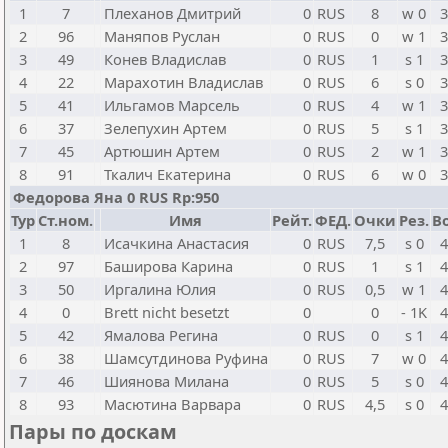
1
7
Плеханов Дмитрий
0
RUS
8
w 0
3
2
96
Маняпов Руслан
0
RUS
0
w 1
3
3
49
Конев Владислав
0
RUS
1
s 1
3
4
22
Марахотин Владислав
0
RUS
6
s 0
3
5
41
Ильгамов Марсель
0
RUS
4
w 1
3
6
37
Зелепухин Артем
0
RUS
5
s 1
3
7
45
Артюшин Артем
0
RUS
2
w 1
3
8
91
Ткалич Екатерина
0
RUS
6
w 0
3
Федорова Яна 0 RUS Rp:950
Тур
Ст.ном.
Имя
Рейт.
ФЕД.
Очки
Рез.
Bo
1
8
Исачкина Анастасия
0
RUS
7,5
s 0
4
2
97
Баширова Карина
0
RUS
1
s 1
4
3
50
Иргалина Юлия
0
RUS
0,5
w 1
4
4
0
Brett nicht besetzt
0
0
- 1K
4
5
42
Ямалова Регина
0
RUS
0
s 1
4
6
38
Шамсутдинова Руфина
0
RUS
7
w 0
4
7
46
Шиянова Милана
0
RUS
5
s 0
4
8
93
Масютина Варвара
0
RUS
4,5
s 0
4
Пары по доскам