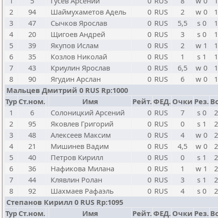
1
5
Гусев Арсений
0
RUS
8
w 0
1
2
94
Шаймухаметов Адель
0
RUS
2
w 0
1
3
47
Сычков Ярослав
0
RUS
5,5
s 0
1
4
20
Щигоев Андрей
0
RUS
3
s 0
1
5
39
Якупов Ислам
0
RUS
2
w 1
1
6
35
Козлов Николай
0
RUS
1
s 1
1
7
43
Криулин Ярослав
0
RUS
6,5
w 0
1
8
90
Ягудин Арслан
0
RUS
6
w 0
1
Мальцев Дмитрий 0 RUS Rp:1000
Тур
Ст.ном.
Имя
Рейт.
ФЕД.
Очки
Рез.
Bo
1
6
Солоницкий Арсений
0
RUS
7
s 0
2
2
95
Яковлев Григорий
0
RUS
0
s 1
2
3
48
Алексеев Максим
0
RUS
4
w 0
2
4
21
Мишинев Вадим
0
RUS
4,5
w 0
2
5
40
Петров Кирилл
0
RUS
0
s 1
2
6
36
Нафикова Милана
0
RUS
1
w 1
2
7
44
Клявлин Ролан
0
RUS
3
s 1
2
8
92
Шахмаев Рафаэль
0
RUS
4
s 0
2
Степанов Кирилл 0 RUS Rp:1095
Тур
Ст.ном.
Имя
Рейт.
ФЕД.
Очки
Рез.
Bo