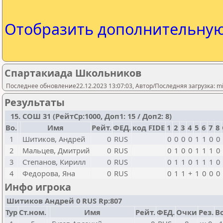
Отобразить дополнительну
Спартакиада Школьников
Последнее обновление22.12.2023 13:07:03, Автор/Последняя загрузка: mi
Результаты
15. СОШ 31 (РейтСр:1000, Доп1: 15 / Доп2: 8)
Bo.
Имя
Рейт.
ФЕД.
код FIDE
1
2
3
4
5
6
7
8
1
Шитиков, Андрей
0
RUS
0
0
0
0
1
1
0
0
2
Мальцев, Дмитрий
0
RUS
0
1
0
0
1
1
1
0
3
Степанов, Кирилл
0
RUS
0
1
1
0
1
1
1
0
4
Федорова, Яна
0
RUS
0
1
1
+
1
0
0
0
Инфо игрока
Шитиков Андрей 0 RUS Rp:807
Тур
Ст.ном.
Имя
Рейт.
ФЕД.
Очки
Рез.
Bo