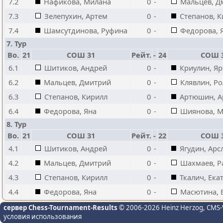
7.2
Нафикова, Милана
0
-
Мальцев, Д
7.3
Зелепухин, Артем
0
-
Степанов, 
7.4
Шамсутдинова, Руфина
0
-
Федорова, 
7. Тур
Bo.
21
СОШ 31
Рейт.
-
24
СОШ 
6.1
Шитиков, Андрей
0
-
Криулин, Яр
6.2
Мальцев, Дмитрий
0
-
Клявлин, Р
6.3
Степанов, Кирилл
0
-
Артюшин, А
6.4
Федорова, Яна
0
-
Шиянова, М
8. Тур
Bo.
21
СОШ 31
Рейт.
-
22
СОШ 
4.1
Шитиков, Андрей
0
-
Ягудин, Арс
4.2
Мальцев, Дмитрий
0
-
Шахмаев, Р
4.3
Степанов, Кирилл
0
-
Ткалич, Ека
4.4
Федорова, Яна
0
-
Масютина, 
сервер Chess-Tournament-Results
© 2006-2026 Heinz Herzog
, CMS-
условия использования