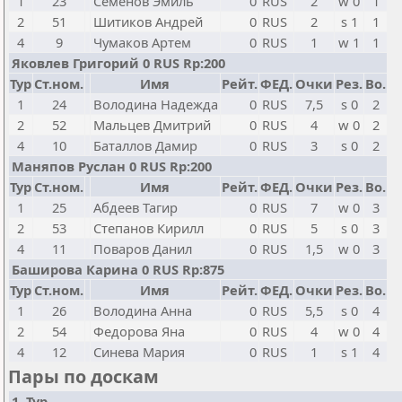
1
23
Семенов Эмиль
0
RUS
2
w 0
1
2
51
Шитиков Андрей
0
RUS
2
s 1
1
4
9
Чумаков Артем
0
RUS
1
w 1
1
Яковлев Григорий 0 RUS Rp:200
Тур
Ст.ном.
Имя
Рейт.
ФЕД.
Очки
Рез.
Bo.
1
24
Володина Надежда
0
RUS
7,5
s 0
2
2
52
Мальцев Дмитрий
0
RUS
4
w 0
2
4
10
Баталлов Дамир
0
RUS
3
s 0
2
Маняпов Руслан 0 RUS Rp:200
Тур
Ст.ном.
Имя
Рейт.
ФЕД.
Очки
Рез.
Bo.
1
25
Абдеев Тагир
0
RUS
7
w 0
3
2
53
Степанов Кирилл
0
RUS
5
s 0
3
4
11
Поваров Данил
0
RUS
1,5
w 0
3
Баширова Карина 0 RUS Rp:875
Тур
Ст.ном.
Имя
Рейт.
ФЕД.
Очки
Рез.
Bo.
1
26
Володина Анна
0
RUS
5,5
s 0
4
2
54
Федорова Яна
0
RUS
4
w 0
4
4
12
Синева Мария
0
RUS
1
s 1
4
Пары по доскам
1. Тур