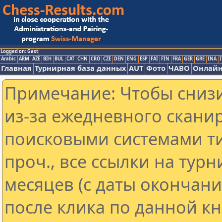
Logged on: Gast
Arabic
ARM
AZE
BIH
BUL
CAT
CHN
CRO
CZE
DEN
ENG
ESP
FAI
FIN
FRA
GER
GRE
INA
I
Главная
Турнирная база данных
AUT
Фото
ЧАВО
Онлайн
Примечание: Чтобы снизи
из-за ежедневного скани
поисковыми системами ти
проч., все ссылки на тур
месяцев (с даты окончан
после клика по данной кн