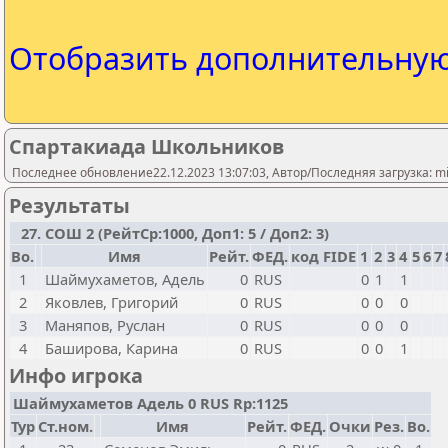
Отобразить дополнительну
Спартакиада Школьников
Последнее обновление22.12.2023 13:07:03, Автор/Последняя загрузка: mi
Результаты
27. СОШ 2 (РейтСр:1000, Доп1: 5 / Доп2: 3)
Bo.
Имя
Рейт.
ФЕД.
код FIDE
1
2
3
4
5
6
7
1
Шаймухаметов, Адель
0
RUS
0
1
1
2
Яковлев, Григорий
0
RUS
0
0
0
3
Маняпов, Руслан
0
RUS
0
0
0
4
Баширова, Карина
0
RUS
0
0
1
Инфо игрока
Шаймухаметов Адель 0 RUS Rp:1125
Тур
Ст.ном.
Имя
Рейт.
ФЕД.
Очки
Рез.
Bo.