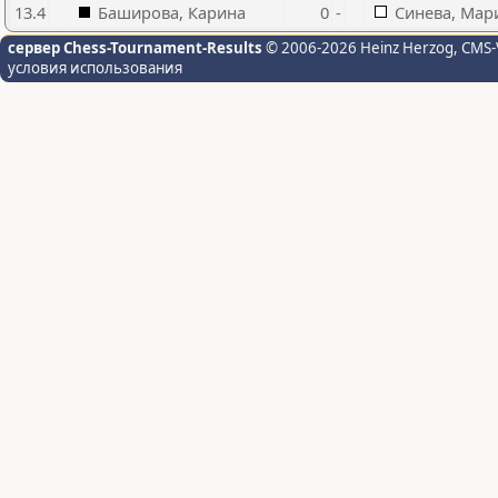
13.4
Баширова, Карина
0
-
Синева, Мар
сервер Chess-Tournament-Results
© 2006-2026 Heinz Herzog
, CMS-
условия использования