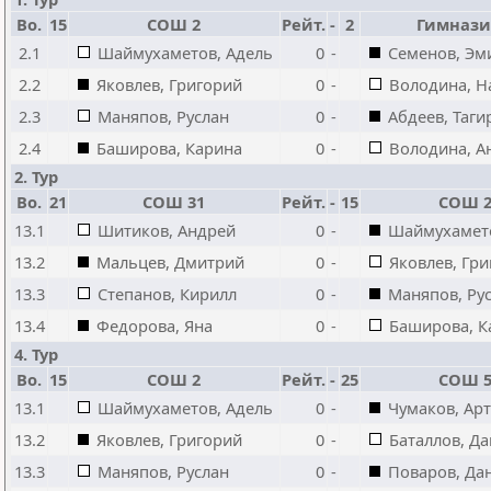
Bo.
15
СОШ 2
Рейт.
-
2
Гимнази
2.1
Шаймухаметов, Адель
0
-
Семенов, Эм
2.2
Яковлев, Григорий
0
-
Володина, Н
2.3
Маняпов, Руслан
0
-
Абдеев, Таги
2.4
Баширова, Карина
0
-
Володина, А
2. Тур
Bo.
21
СОШ 31
Рейт.
-
15
СОШ 
13.1
Шитиков, Андрей
0
-
Шаймухамето
13.2
Мальцев, Дмитрий
0
-
Яковлев, Гр
13.3
Степанов, Кирилл
0
-
Маняпов, Ру
13.4
Федорова, Яна
0
-
Баширова, К
4. Тур
Bo.
15
СОШ 2
Рейт.
-
25
СОШ 
13.1
Шаймухаметов, Адель
0
-
Чумаков, Ар
13.2
Яковлев, Григорий
0
-
Баталлов, Д
13.3
Маняпов, Руслан
0
-
Поваров, Да