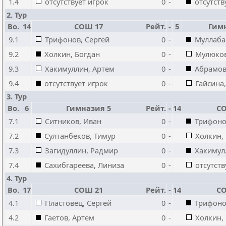
1.4
отсутствует игрок
0
-
отсутств
2. Тур
Bo.
14
СОШ 17
Рейт.
-
5
Гим
9.1
Трифонов, Сергей
0
-
Муллаба
9.2
Холкин, Богдан
0
-
Мулюков
9.3
Хакимуллин, Артем
0
-
Абрамов
9.4
отсутствует игрок
0
-
Гайсина,
3. Тур
Bo.
6
Гимназия 5
Рейт.
-
14
СО
7.1
Ситников, Иван
0
-
Трифоно
7.2
Султанбеков, Тимур
0
-
Холкин,
7.3
Загидуллин, Радмир
0
-
Хакимул
7.4
Сахибгареева, Линиза
0
-
отсутств
4. Тур
Bo.
17
СОШ 21
Рейт.
-
14
СО
4.1
Пластовец, Сергей
0
-
Трифоно
4.2
Гаетов, Артем
0
-
Холкин,