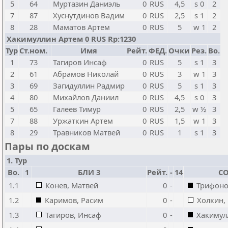
5
64
Муртазин Даниэль
0
RUS
4,5
s 0
2
7
87
Хуснутдинов Вадим
0
RUS
2,5
s 1
2
8
28
Маматов Артем
0
RUS
5
w 1
2
Хакимуллин Артем 0 RUS Rp:1230
Тур
Ст.ном.
Имя
Рейт.
ФЕД.
Очки
Рез.
Bo.
1
73
Тагиров Инсаф
0
RUS
5
s 1
3
2
61
Абрамов Николай
0
RUS
3
w 1
3
3
69
Загидуллин Радмир
0
RUS
5
s 1
3
4
80
Михайлов Даниил
0
RUS
4,5
s 0
3
5
65
Галеев Тимур
0
RUS
2,5
w ½
3
7
88
Уржаткин Артем
0
RUS
1,5
w 1
3
8
29
Травников Матвей
0
RUS
1
s 1
3
Пары по доскам
1. Тур
Bo.
1
БЛИ 3
Рейт.
-
14
СО
1.1
Конев, Матвей
0
-
Трифоно
1.2
Каримов, Расим
0
-
Холкин,
1.3
Тагиров, Инсаф
0
-
Хакимул