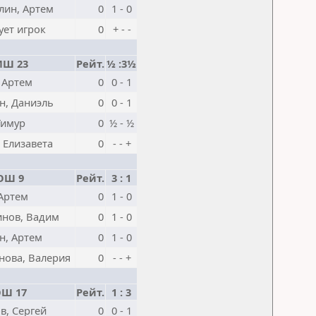
лин, Артем
0
1 - 0
ует игрок
0
+ - -
Ш 23
Рейт.
½ :3½
 Артем
0
0 - 1
н, Даниэль
0
0 - 1
Тимур
0
½ - ½
 Елизавета
0
- - +
ОШ 9
Рейт.
3 : 1
 Артем
0
1 - 0
инов, Вадим
0
1 - 0
н, Артем
0
1 - 0
нова, Валерия
0
- - +
Ш 17
Рейт.
1 : 3
в, Сергей
0
0 - 1