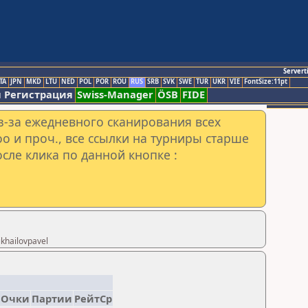
Servert
TA
JPN
MKD
LTU
NED
POL
POR
ROU
RUS
SRB
SVK
SWE
TUR
UKR
VIE
FontSize:11pt
 Регистрация
Swiss-Manager
ÖSB
FIDE
з-за ежедневного сканирования всех
o и проч., все ссылки на турниры старше
сле клика по данной кнопке :
khailovpavel
Очки
Партии
РейтСр