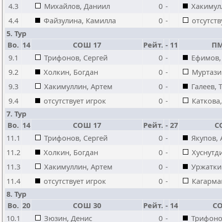
4.3
Михайлов, Даниил
0
-
Хакимул
4.4
Файзулина, Камилла
0
-
отсутств
5. Тур
Bo.
14
СОШ 17
Рейт.
-
11
ПМ
9.1
Трифонов, Сергей
0
-
Ефимов,
9.2
Холкин, Богдан
0
-
Муртази
9.3
Хакимуллин, Артем
0
-
Галеев, 
9.4
отсутствует игрок
0
-
Каткова,
7. Тур
Bo.
14
СОШ 17
Рейт.
-
27
С
11.1
Трифонов, Сергей
0
-
Якупов,
11.2
Холкин, Богдан
0
-
Хуснутд
11.3
Хакимуллин, Артем
0
-
Уржатки
11.4
отсутствует игрок
0
-
Кагарма
8. Тур
Bo.
20
СОШ 30
Рейт.
-
14
СО
10.1
Зюзин, Денис
0
-
Трифоно