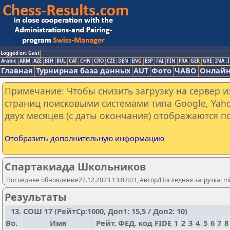
Logged on: Gast
Arabic
ARM
AZE
BIH
BUL
CAT
CHN
CRO
CZE
DEN
ENG
ESP
FAI
FIN
FRA
GER
GRE
INA
I
Главная
Турнирная база данных
AUT
Фото
ЧАВО
Онлайн
Примечание: Чтобы снизить загрузку на сервер и
страниц поисковыми системами типа Google, Yaho
двух месяцев (с даты окончания) отображаются по
Отобразить дополнительную информацию
Спартакиада Школьников
Последнее обновление22.12.2023 13:07:03, Автор/Последняя загрузка: mi
Результаты
13. СОШ 17 (РейтСр:1000, Доп1: 15,5 / Доп2: 10)
Bo.
Имя
Рейт.
ФЕД.
код FIDE
1
2
3
4
5
6
7
8