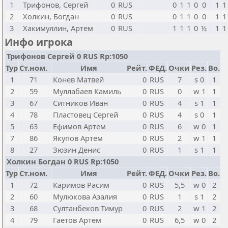
1
Трифонов, Сергей
0
RUS
0
1
1
0
0
1
1
2
Холкин, Богдан
0
RUS
0
1
1
0
0
1
1
3
Хакимуллин, Артем
0
RUS
1
1
1
0
½
1
1
Инфо игрока
Трифонов Сергей 0 RUS Rp:1050
Тур
Ст.ном.
Имя
Рейт.
ФЕД.
Очки
Рез.
Bo.
1
71
Конев Матвей
0
RUS
7
s 0
1
2
59
Муллабаев Камиль
0
RUS
0
w 1
1
3
67
Ситников Иван
0
RUS
4
s 1
1
4
78
Пластовец Сергей
0
RUS
4
s 0
1
5
63
Ефимов Артем
0
RUS
6
w 0
1
7
86
Якупов Артем
0
RUS
2
w 1
1
8
27
Зюзин Денис
0
RUS
1
s 1
1
Холкин Богдан 0 RUS Rp:1050
Тур
Ст.ном.
Имя
Рейт.
ФЕД.
Очки
Рез.
Bo.
1
72
Каримов Расим
0
RUS
5,5
w 0
2
2
60
Мулюкова Азалия
0
RUS
1
s 1
2
3
68
Султанбеков Тимур
0
RUS
2
w 1
2
4
79
Гаетов Артем
0
RUS
6,5
w 0
2