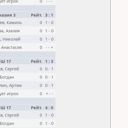
ует игрок
0
- - -
назия 3
Рейт.
3 : 1
ев, Камиль
0
1 - 0
а, Азалия
0
1 - 0
, Николай
0
1 - 0
 Анастасия
0
- - +
Ш 17
Рейт.
1 : 3
в, Сергей
0
0 - 1
 Богдан
0
0 - 1
лин, Артем
0
0 - 1
ует игрок
0
+ - -
Ш 17
Рейт.
4 : 0
в, Сергей
0
1 - 0
 Богдан
0
1 - 0