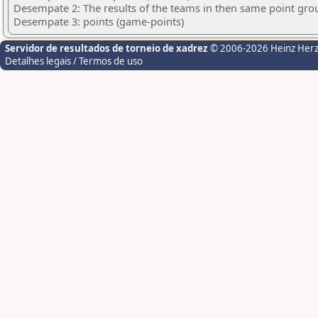
Desempate 2: The results of the teams in then same point gro
Desempate 3: points (game-points)
Servidor de resultados de torneio de xadrez
© 2006-2026 Heinz Her
Detalhes legais / Termos de uso