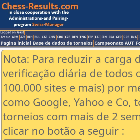
Logged on: Gast
Arabic
ARM
AZE
BIH
BUL
CAT
CHN
CRO
CZE
DEN
ENG
ESP
FAI
FIN
FRA
GER
GRE
INA
I
Pagina inicial
Base de dados de torneios
Campeonato AUT
F
Nota: Para reduzir a carga 
verificação diária de todos 
100.000 sites e mais) por 
como Google, Yahoo e Co, t
torneios com mais de 2 sem
clicar no botão a seguir :