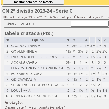
CN 2ª divisão 2023-24 - Série C
Última Atualização23.06.2024 23:56:46, Criado por / Última atualização: Port
Search for team
Tabela cruzada (Pts.)
Rk.
Equipa
1
2
3
4
5
6
7
1
CAC PONTINHA A
*
2½
2
1½
3½
2½
4
2
GX ALEKHINE A
1½
*
3½
3
2
2½
2½
3
INDEPENDENTE FC TORRENSE A
2
½
*
3
1½
2½
3
4
ACX ALGARVE A
2½
1
1
*
3
2
2
5
FERROVIÁRIOS DO BARREIRO A
½
2
2½
1
*
2½
2
6
FC BARREIRENSE A
1½
1½
1½
2
1½
*
2½
7
GD CAVADAS A
0
1½
1
2
2
1½
*
8
SPORTING CLUBE PORTUGAL A
0
0
2
2
2½
2
1
9
LOULÉ ++ A
2
2
1½
1
½
1½
1½
10
C OPERÁRIO DESPORTIVO A
1
1½
1
½
1½
1½
0
Anotação:
Desempate 1: Matchpoints (variabel)