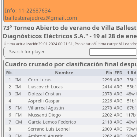
Info: 11-22687634
ballesterajedrez@gmail.com
73° Torneo Abierto de verano de Villa Ballest
Diagnósticos Eléctricos S.A." - 19 al 28 de en
Última actualización29.01.2024 00:21:31, Propietario/Última carga: AI Leand
Search for player
Cuadro cruzado por clasificación final desp
Rk.
Nombre
Elo
FED
1.Rd
1
IM
Coro Lucas
2296
ARG
75b1
2
IM
Liascovich Lucas
2414
ARG
55b1
3
IM
Dolezal Cristian
2378
ARG
48w
4
Asprelli Gaspar
2226
ARG
51b1
5
FM
Villarreal Agustin
2278
ARG
87b1
6
FM
Mussanti Diego
2202
ARG
117b
7
CM
Garcia Lemos Federico
2118
ARG
40w
8
Serrano Luis Leonel
2009
ARG
79w
9
FM
Ambrogi Agustin
2262
ARG
99w