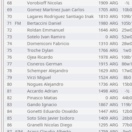
68
Vorobioff Nicolas
1909
ARG
-½
69
Gomez Martinez Juan Carlos
1705
ARG
10b0
70
Lagares Rodriguez Santiago Inak
1810
ARG
109b
71
FM
Bertaccini Daniel
1980
ARG
105b
72
Roldan Emmanuel
1646
ARG
25w
73
Sotelo Ivan Ramiro
0
ARG
52w
74
Domeniconi Fabricio
1310
ARG
28w
75
Troche Dylan
1766
ARG
1w0
76
Ojea Ricardo
1978
ARG
108b
77
Cisneros German
1915
ARG
86w
78
Schemper Alejandro
1629
ARG
17w
79
Virzi Miguel
1524
ARG
8b0
80
Nogues Alejandro
1736
ARG
15b0
81
Accardo Adrian
1498
ARG
-½
82
Pinasco Matias
0
ARG
44b0
83
Gando Ignacio
1867
ARG
119b
84
Gonetti Eduardo Osvaldo
1447
ARG
12b0
85
Soto Siles Javier Isidoro
1409
ARG
26b0
86
Granelli Nicolas Diego
1295
ARG
77b0
87
AIM
Araoz Claudio Alberto
1759
ARG
5w0