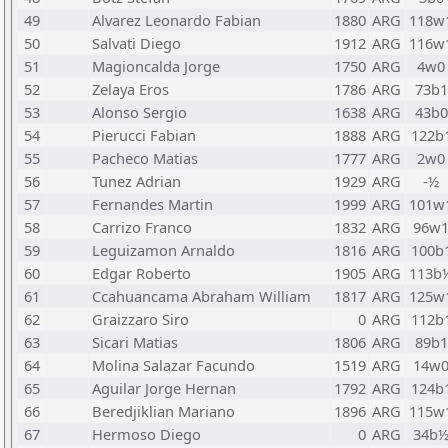
49
Alvarez Leonardo Fabian
1880
ARG
118w
50
Salvati Diego
1912
ARG
116w
51
Magioncalda Jorge
1750
ARG
4w0
52
Zelaya Eros
1786
ARG
73b1
53
Alonso Sergio
1638
ARG
43b0
54
Pierucci Fabian
1888
ARG
122b
55
Pacheco Matias
1777
ARG
2w0
56
Tunez Adrian
1929
ARG
-½
57
Fernandes Martin
1999
ARG
101w
58
Carrizo Franco
1832
ARG
96w
59
Leguizamon Arnaldo
1816
ARG
100b
60
Edgar Roberto
1905
ARG
113b
61
Ccahuancama Abraham William
1817
ARG
125w
62
Graizzaro Siro
0
ARG
112b
63
Sicari Matias
1806
ARG
89b1
64
Molina Salazar Facundo
1519
ARG
14w
65
Aguilar Jorge Hernan
1792
ARG
124b
66
Beredjiklian Mariano
1896
ARG
115w
67
Hermoso Diego
0
ARG
34b