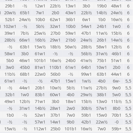
1
29b1
-½
12w1
22b½
13w1
3b0
19b0
48w1
6
1
20w½
65b1
7w1
2b0
43w1
22b½
14b½
24w½
6
1
52b1
24w½
10b0
62w1
36b1
6w1
1b0
16w½
6
1
102w1
-½
5b½
32w1
10b0
54w1
24b1
1w0
6
39w1
7b½
25w½
27b0
59w1
47b1
11w½
15b½
6
1
28b½
66w1
16b½
29w1
21b0
24w½
26b1
14w½
6
1
-½
63b1
15w½
18b½
56w½
28b½
58w1
12b½
6
58w1
3b0
61w1
-½
-½
56b½
31w½
46b1
6
1
5b0
46w1
101b1
16w½
24b0
41w½
75b1
51w1
6
1
3w0
45b0
81w1
110b1
61w1
64b1
10w1
2b0
6
1
11b½
68b1
22w0
56b0
-½
99w1
63b1
44w1
6
61w1
-½
-½
47b1
15w1
1w½
4b0
6w-
5,5
1
-½
44w1
20b1
10w½
5b½
11w½
27b½
9w0
5,5
1
32b1
1w0
83b1
60w1
4b0
29w½
38b1
5w0
5,5
49w1
12b½
71w1
3b0
18w1
15b½
13w0
11b½
5,5
-½
31w1
14b½
28w1
2w0
30b½
57w1
8b0
5,5
1
1b0
-½
52w1
37b1
7w0
59b1
15w0
70b1
5,5
1
-½
-½
57w1
14w1
9b0
42b1
22w½
-0
5,5
15w½
-½
112w1
25b0
101b1
16w½
7w0
59b+
5,5