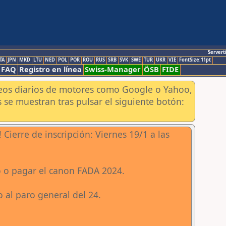
Servert
TA
JPN
MKD
LTU
NED
POL
POR
ROU
RUS
SRB
SVK
SWE
TUR
UKR
VIE
FontSize:11pt
FAQ
Registro en línea
Swiss-Manager
ÖSB
FIDE
aneos diarios de motores como Google o Yahoo,
 se muestran tras pulsar el siguiente botón:
re de inscripción: Viernes 19/1 a las
o o pagar el canon FADA 2024.
o al paro general del 24.