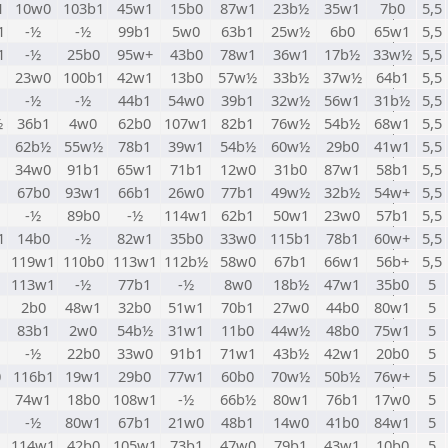
1
10w0
103b1
45w1
15b0
87w1
23b½
35w1
7b0
5,5
1
-½
-½
99b1
5w0
63b1
25w½
6b0
65w1
5,5
1
-½
25b0
95w+
43b0
78w1
36w1
17b½
33w½
5,5
23w0
100b1
42w1
13b0
57w½
33b½
37w½
64b1
5,5
-½
-½
44b1
54w0
39b1
32w½
56w1
31b½
5,5
½
36b1
4w0
62b0
107w1
82b1
76w½
54b½
68w1
5,5
62b½
55w½
78b1
39w1
54b½
60w½
29b0
41w1
5,5
34w0
91b1
65w1
71b1
12w0
31b0
87w1
58b1
5,5
67b0
93w1
66b1
26w0
77b1
49w½
32b½
54w+
5,5
-½
89b0
-½
114w1
62b1
50w1
23w0
57b1
5,5
1
14b0
-½
82w1
35b0
33w0
115b1
78b1
60w+
5,5
119w1
110b0
113w1
112b½
58w0
67b1
66w1
56b+
5,5
113w1
-½
77b1
-½
8w0
18b½
47w1
35b0
5
1
2b0
48w1
32b0
51w1
70b1
27w0
44b0
80w1
5
1
83b1
2w0
54b½
31w1
11b0
44w½
48b0
75w1
5
1
-½
22b0
33w0
91b1
71w1
43b½
42w1
20b0
5
0
116b1
19w1
29b0
77w1
60b0
70w½
50b½
76w+
5
74w1
18b0
108w1
-½
66b½
80w1
76b1
17w0
5
-½
80w1
67b1
21w0
48b1
14w0
41b0
84w1
5
114w1
42b0
105w1
73b1
47w0
79b1
43w1
10b0
5