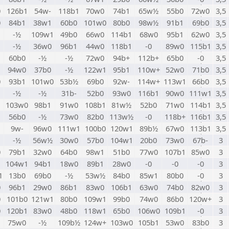
0
126b1
54w-
118b1
70w0
74b1
65w½
55b0
72w0
3,5
0
84b1
38w1
60b0
101w0
80b0
98w½
91b1
69b0
3,5
-½
109w1
49b0
66w0
114b1
68w0
95b1
62w0
3,5
-½
36w0
96b1
44w0
118b1
-0
89w0
115b1
3,5
60b0
-½
-½
72w0
94b+
112b+
65b0
-0
3,5
94w0
37b0
-½
122w1
95b1
110w+
52w0
71b0
3,5
0
93b1
101w0
53b½
69b0
92w-
114w+
113w1
66b0
3,5
-½
-½
31b-
52b0
93w0
116b1
90w0
111w1
3,5
103w0
98b1
91w0
108b1
81w½
52b0
71w0
114b1
3,5
56b0
-½
73w0
82b0
113w½
-0
118b+
116b1
3,5
9w-
96w0
111w1
100b0
120w1
89b½
67w0
113b1
3,5
-½
56w½
30w0
57b0
104w1
20b0
73w0
67b-
3
0
79b1
32w0
64b0
98w1
51b0
77w0
107b1
85w0
3
104w1
94b1
18w0
89b1
28w0
-0
-0
-0
3
1
13b0
69b0
-½
53w½
84b0
85w1
80b0
-0
3
0
96b1
29w0
86b1
83w0
106b1
63w0
74b0
82w0
3
0
101b0
121w1
80b0
109w1
99b0
74w0
86b0
120w+
3
0
120b1
83w0
48b0
118w1
65b0
106w0
109b1
-0
3
75w0
-½
109b½
124w+
103w0
105b1
53w0
83b0
3