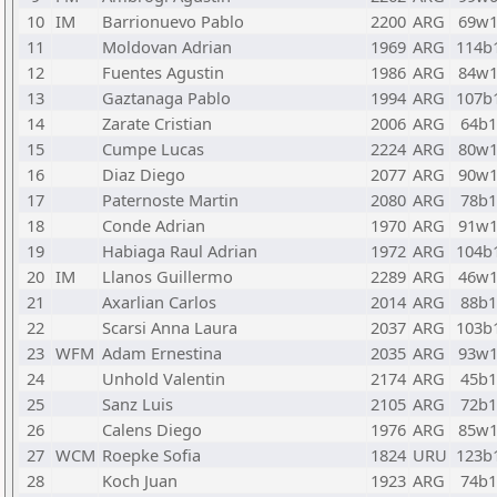
10
IM
Barrionuevo Pablo
2200
ARG
69w
11
Moldovan Adrian
1969
ARG
114b
12
Fuentes Agustin
1986
ARG
84w
13
Gaztanaga Pablo
1994
ARG
107b
14
Zarate Cristian
2006
ARG
64b1
15
Cumpe Lucas
2224
ARG
80w
16
Diaz Diego
2077
ARG
90w
17
Paternoste Martin
2080
ARG
78b1
18
Conde Adrian
1970
ARG
91w
19
Habiaga Raul Adrian
1972
ARG
104b
20
IM
Llanos Guillermo
2289
ARG
46w
21
Axarlian Carlos
2014
ARG
88b1
22
Scarsi Anna Laura
2037
ARG
103b
23
WFM
Adam Ernestina
2035
ARG
93w
24
Unhold Valentin
2174
ARG
45b1
25
Sanz Luis
2105
ARG
72b1
26
Calens Diego
1976
ARG
85w
27
WCM
Roepke Sofia
1824
URU
123b
28
Koch Juan
1923
ARG
74b1