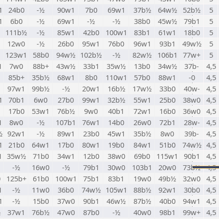
1
24b0
-½
90w1
7b0
69w1
37b½
64w½
52b½
5
1
6b0
-½
69w1
-½
-½
38b0
45w½
79b1
5
111b½
-½
85w1
42b0
100w1
83b1
61w1
18b0
5
12w0
-½
26b0
95w1
76b0
96w1
93b1
49w½
5
123w1
58b0
94w½
102b½
-½
82w½
106b1
77w+
5
1
7w0
88b+
43w½
33b1
35w½
13b0
34w½
37b-
4,5
85b+
35b½
68w1
8b0
110w1
57b0
88w1
-0
4,5
97w1
99b½
-½
20w1
16b½
17w½
33b0
40w-
4,5
1
70b1
6w0
27b0
99w1
32b½
55w1
25b0
38w0
4,5
1
17b0
53w1
76b½
9w0
40b1
72w1
16b0
36w0
4,5
1
8w0
-½
107b1
76w1
14b0
26w0
72b1
28w-
4,5
½
92w1
-½
89w1
23b0
45w1
35b½
8w0
39b-
4,5
1
21b0
64w1
17b0
80w1
19b0
84w1
51b0
74w½
4,5
1
35w½
71b0
34w1
12b0
38w0
69b0
115w1
90b1
4,5
-½
16w0
-½
79b1
30w0
103b1
20w0
73b½
4,5
0
125b+
61b0
100w1
75b1
83b1
19w0
49b½
32w0
4,5
1
-½
11w0
36b0
74w½
105w1
88b½
92w1
30b0
4,5
1
-½
15b0
37w0
90b1
46w½
87b½
40b0
94w1
4,5
½
37w1
76b½
47w0
87b0
-½
40w0
98b1
99w+
4,5