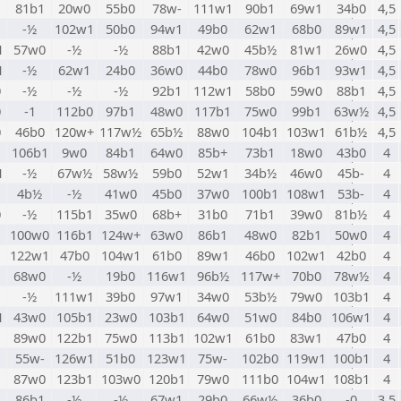
81b1
20w0
55b0
78w-
111w1
90b1
69w1
34b0
4,5
-½
102w1
50b0
94w1
49b0
62w1
68b0
89w1
4,5
1
57w0
-½
-½
88b1
42w0
45b½
81w1
26w0
4,5
1
-½
62w1
24b0
36w0
44b0
78w0
96b1
93w1
4,5
0
-½
-½
-½
92b1
112w1
58b0
59w0
88b1
4,5
0
-1
112b0
97b1
48w0
117b1
75w0
99b1
63w½
4,5
0
46b0
120w+
117w½
65b½
88w0
104b1
103w1
61b½
4,5
106b1
9w0
84b1
64w0
85b+
73b1
18w0
43b0
4
1
-½
67w½
58w½
59b0
52w1
34b½
46w0
45b-
4
1
4b½
-½
41w0
45b0
37w0
100b1
108w1
53b-
4
0
-½
115b1
35w0
68b+
31b0
71b1
39w0
81b½
4
100w0
116b1
124w+
63w0
86b1
48w0
82b1
50w0
4
122w1
47b0
104w1
61b0
89w1
46b0
102w1
42b0
4
68w0
-½
19b0
116w1
96b½
117w+
70b0
78w½
4
-½
111w1
39b0
97w1
34w0
53b½
79w0
103b1
4
1
43w0
105b1
23w0
103b1
64w0
51w0
84b0
106w1
4
89w0
122b1
75w0
113b1
102w1
61b0
83w1
47b0
4
55w-
126w1
51b0
123w1
75w-
102b0
119w1
100b1
4
87w0
123b1
103w0
120b1
79w0
111b0
104w1
108b1
4
86b1
-½
-½
67w1
29b0
66w½
36b0
-0
3,5