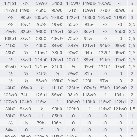
0
121b1
-½
59w0
34b0
115w0
119b½
100w0
-1
3
0
112w0
119b1
46b0
96w0
121b1
109w1
77b0
86w0
3
0
-½
90b0
106w½
104b0
122w1
108b0
105w0
119b1
3
-½
40w1
9b½
19w0
55b0
93b-
-0
-0
2,5
0
51w½
82b0
98b0
119w1
68b0
86w1
-0
95b0
2,5
0
108b1
73w1
28b0
40w½
72b0
92w-
-0
-0
2,5
½
41b0
-½
40b0
84w0
97b½
121w1
94b0
98w0
2,5
0
48b0
-½
115w1
38b0
90w0
94b-
122b1
96w0
2,5
-½
78w0
114b0
126w1
107b1
39w0
62b0
91w0
2,5
45w0
79w0
121b+
81b0
-½
95w0
121b1
97w0
2,5
-½
-½
74b½
-½
73w0
81b-
-0
-0
2
-½
-½
88w0
105b0
91w0
120b1
97w-
-0
2
0
40b0
108w0
-½
111b0
126b+
107w½
85b0
109w0
2
105w0
74b-
126b1
86w0
98b0
118w0
-1
104b-
2
0
107w0
104b0
116w-
-1
108w0
113b0
116w0
122b1
2
0
80b0
84w0
-½
93b0
109b0
-1
114w0
121w0
1,5
0
53b0
86w0
-1
85b0
-0
-0
-0
-0
1
0
-½
-½
79b-
106b-
-0
-0
-0
-0
1
64w-
-0
-0
-0
-0
-0
-0
-0
0
88w0
85b0
120w0
115b0
119w-
-0
-0
-0
0