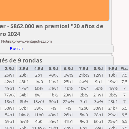
er - $862.000 en premios! "20 años de
ero 2024
ro Plotinsky-www.ventajedrez.com
Buscar
ués de 9 rondas
2.Rd
3.Rd
4.Rd
5.Rd
6.Rd
7.Rd
8.Rd
9.Rd
Pts.
26w1
23b1
2b1
4w½
3w½
21b½
12w1
13b1
7,5
42w1
43b1
1w0
11w1
25b1
4w½
9b1
19w1
7,5
1
19b1
17w1
6b½
24w1
1b½
10w1
5b½
4w½
7
77w½
34b1
8w1
1b½
23w1
2b½
21w1
3b½
7
18w1
8b½
13w½
30b1
22w½
7b1
3w½
23b1
7
1
50w1
57b1
3w½
-½
-½
12b0
30w1
21b+
6,5
1
54b1
14w½
11b0
49w1
26b1
5w0
28b1
29w1
6,5
1
59b1
5w½
4b0
55w1
41b1
9w0
60b1
25w1
6,5
0
98b+
75b1
110w½
58b1
27w1
8b1
2w0
22b1
6,5