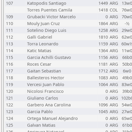
107
Katopodis Santiago
1449
ARG
13w
Torres Puentes Camila
1418
COL
76w
109
Grubacki Victor Marcelo
0
ARG
70w
110
Mouly Juan Cruz
1864
ARG
-½
111
Sotelino Diego Luis
1258
ARG
29w
112
Galli Gabriel
1810
ARG
62w
113
Torra Leonardo
1159
ARG
60w
114
Katic Matias
1364
ARG
11w
115
Garcia Achilli Gustavo
1156
ARG
66b0
116
Roces Cesar
1181
ARG
50b0
117
Gaitan Sebastian
1712
ARG
6w0
118
Ballesteros Hector
1083
ARG
49b0
119
Vercesi Juan Pablo
1064
ARG
83w
120
Nicolosi Francisco
0
ARG
39b0
121
Giuliano Carlos
0
ARG
102b
122
Garbero Ana Carolina
1096
ARG
54w
123
Garcia Pablo
1045
ARG
27w
124
Ortega Manuel Alejandro
0
ARG
65w
125
Galvan Matias
0
ARG
61b0
126
Anriquez Natanael
0
ARG
31b0