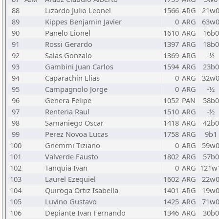
88
Lizardo Julio Leonel
1566
ARG
21w
89
Kippes Benjamin Javier
0
ARG
63w
90
Panelo Lionel
1610
ARG
16b0
91
Rossi Gerardo
1397
ARG
18b0
92
Salas Gonzalo
1369
ARG
-½
93
Gambini Juan Carlos
1594
ARG
23b0
94
Caparachin Elias
0
ARG
32w
95
Campagnolo Jorge
0
ARG
-½
96
Genera Felipe
1052
PAN
58b0
97
Renteria Raul
1510
ARG
-½
98
Samaniego Oscar
1418
ARG
42b0
99
Perez Novoa Lucas
1758
ARG
9b1
100
Gnemmi Tiziano
0
ARG
59w
101
Valverde Fausto
1802
ARG
57b0
102
Tanquia Ivan
0
ARG
121w
103
Laurel Ezequiel
1602
ARG
22w
104
Quiroga Ortiz Isabella
1401
ARG
19w
105
Luvino Gustavo
1425
ARG
71w
106
Depiante Ivan Fernando
1346
ARG
30b0