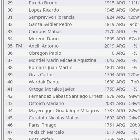
29
Piceda Bruno
1915
ARG
111b
30
Lopez Ricardo
1945
ARG
106w
31
Semprevivo Florencia
1824
ARG
126w
32
Ganza Svidler Pedro
1819
ARG
94b1
33
Campos Matias
2170
ARG
-½
34
Moreno Dario
1809
ARG
67w
35
FM
Anelli Antonio
2019
ARG
-½
36
Obregon Pablo
0
ARG
-½
37
Montiel Marin Micaela Agustina
1643
ARG
-½
38
Romaris Juan Martin
1801
ARG
-½
39
Gras Carlos
1794
ARG
120w
40
Wardak Dante
1690
ARG
7b0
41
Ortega Morales Javier
1769
ARG
-½
42
Fernandez Babasz Santiago Ernest
1978
ARG
98w
43
Ostoich Mariano
2081
ARG
53w
44
Mayeregger Guadalupe Milagros
1787
ARG
82w
45
Curatolo Nicolas Matias
1692
ARG
24w
46
Parisi Thiago
1761
ARG
20b0
47
Yakisich Marcelo
1917
ARG
-½
48
Botz Stefan
1769
ARG
3b0