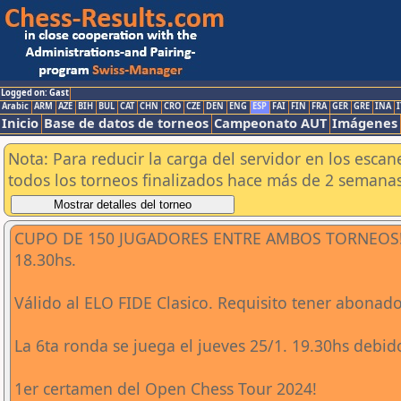
Logged on: Gast
Arabic
ARM
AZE
BIH
BUL
CAT
CHN
CRO
CZE
DEN
ENG
ESP
FAI
FIN
FRA
GER
GRE
INA
I
Inicio
Base de datos de torneos
Campeonato AUT
Imágenes
Nota: Para reducir la carga del servidor en los esc
todos los torneos finalizados hace más de 2 semanas
CUPO DE 150 JUGADORES ENTRE AMBOS TORNEOS! Cier
18.30hs.
Válido al ELO FIDE Clasico. Requisito tener abonad
La 6ta ronda se juega el jueves 25/1. 19.30hs debid
1er certamen del Open Chess Tour 2024!