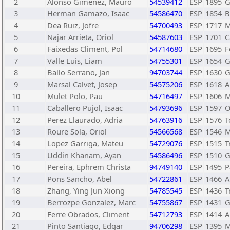
2
Alonso Gimenez, Mauro
54539412
ESP
1895
G
3
Herman Gamazo, Isaac
54586470
ESP
1854
B
4
Dea Ruiz, Jofre
54700493
ESP
1717
M
5
Najar Arrieta, Oriol
54587603
ESP
1701
C
6
Faixedas Climent, Pol
54714680
ESP
1695
F
7
Valle Luis, Liam
54755301
ESP
1654
G
8
Ballo Serrano, Jan
94703744
ESP
1630
G
9
Marsal Calvet, Josep
54575206
ESP
1618
A
10
Mulet Polo, Pau
54716497
ESP
1606
M
11
Caballero Pujol, Isaac
54793696
ESP
1597
O
12
Perez Llaurado, Adria
54763916
ESP
1576
T
13
Roure Sola, Oriol
54566568
ESP
1546
M
14
Lopez Garriga, Mateu
54729076
ESP
1515
T
15
Uddin Khanam, Ayan
54586496
ESP
1510
G
16
Pereira, Ephrem Christa
94749140
ESP
1495
P
17
Pons Sancho, Abel
54722861
ESP
1466
A
18
Zhang, Ying Jun Xiong
54785545
ESP
1436
T
19
Berrozpe Gonzalez, Marc
54755867
ESP
1431
G
20
Ferre Obrados, Climent
54712793
ESP
1414
A
21
Pinto Santiago, Edgar
94706298
ESP
1395
M