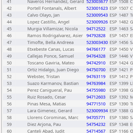
41
Naveros Hernandez, Gerard
523003677
ESP
1508
C
42
Portell Fontanals, Albert
523001623
ESP
1507
C
43
Calvo Olayo, Jan
523009543
ESP
1487
T
44
Lopez Castillo, Angel
523009926
ESP
1482
G
45
Murgia Villamizar, Nicola
94712522
ESP
1463
S
46
Ramos Rodrigalvarez, Asier
94792828
ESP
1457
E
47
Timofte, Bella Andreea
523003430
ESP
1456
S
48
Etxebeste Canas, Lucas
94766177
ESP
1450
V
49
Callejas Ponce, Samuel
94764328
ESP
1446
V
50
Toscano Gaviria, Mateo
94742910
ESP
1424
G
51
Ortiz Hidalgo, Juan Diego
94750700
ESP
1421
P
52
Webster, Tristan
94763119
ESP
1412
P
53
Suazo Karmanov, Bastian
94763984
ESP
1399
L
54
Perez Canigueral, Pau
54755980
ESP
1398
G
55
Ruiz Rosado, Cesar
94712603
ESP
1392
M
56
Pinas Mesa, Matias
94771510
ESP
1390
T
57
Lara Gimenez, Gerard
523009934
ESP
1388
G
58
Llorens Corominas, Marc
94705771
ESP
1380
S
59
Diez Arjona, Pau
54754232
ESP
1348
E
60
Canteli Abad, Judit
54714567
ESP
1166
O