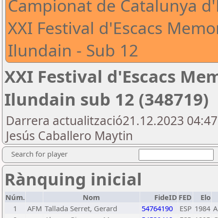
Campionat de Catalunya d'E
XXI Festival d'Escacs Memor
Ilundain - Sub 12
XXI Festival d'Escacs Me
Ilundain sub 12 (348719)
Darrera actualització21.12.2023 04:4
Jesús Caballero Maytin
Search for player
Rànquing inicial
Núm.
Nom
FideID
FED
Elo
1
AFM
Tallada Serret, Gerard
54764190
ESP
1984
A