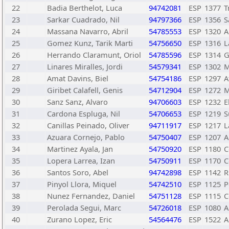
22
Badia Berthelot, Luca
94742081
ESP
1377
T
23
Sarkar Cuadrado, Nil
94797366
ESP
1356
S
24
Massana Navarro, Abril
54785553
ESP
1320
A
25
Gomez Kunz, Tarik Marti
54756650
ESP
1316
L
26
Herrando Claramunt, Oriol
54785596
ESP
1314
G
27
Linares Miralles, Jordi
54579341
ESP
1302
M
28
Amat Davins, Biel
54754186
ESP
1297
A
29
Giribet Calafell, Genis
54712904
ESP
1272
M
30
Sanz Sanz, Alvaro
94706603
ESP
1232
E
31
Cardona Espluga, Nil
54706653
ESP
1219
S
32
Canillas Peinado, Oliver
94711917
ESP
1217
L
33
Azuara Cornejo, Pablo
54750407
ESP
1207
A
34
Martinez Ayala, Jan
54750920
ESP
1180
C
35
Lopera Larrea, Izan
54750911
ESP
1170
C
36
Santos Soro, Abel
94742898
ESP
1142
R
37
Pinyol Llora, Miquel
54742510
ESP
1125
P
38
Nunez Fernandez, Daniel
54751128
ESP
1115
C
39
Perolada Segui, Marc
54726018
ESP
1080
A
40
Zurano Lopez, Eric
54564476
ESP
1522
A