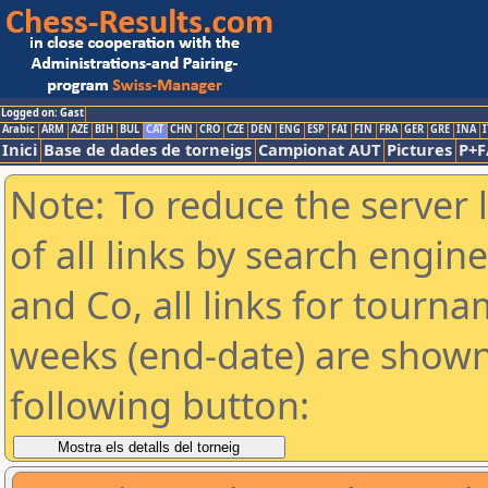
Logged on: Gast
Arabic
ARM
AZE
BIH
BUL
CAT
CHN
CRO
CZE
DEN
ENG
ESP
FAI
FIN
FRA
GER
GRE
INA
I
Inici
Base de dades de torneigs
Campionat AUT
Pictures
P+F
Note: To reduce the server 
of all links by search engin
and Co, all links for tourn
weeks (end-date) are shown 
following button: