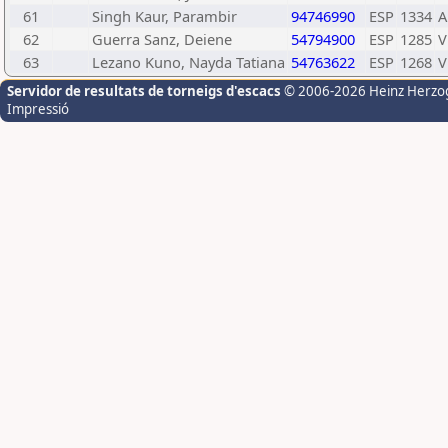
61
Singh Kaur, Parambir
94746990
ESP
1334
A
62
Guerra Sanz, Deiene
54794900
ESP
1285
V
63
Lezano Kuno, Nayda Tatiana
54763622
ESP
1268
V
Servidor de resultats de torneigs d'escacs
© 2006-2026 Heinz Herzo
Impressió