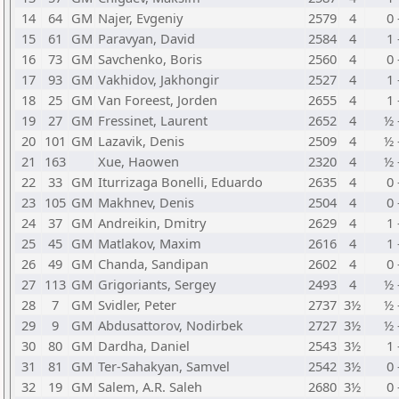
14
64
GM
Najer, Evgeniy
2579
4
0 
15
61
GM
Paravyan, David
2584
4
1 
16
73
GM
Savchenko, Boris
2560
4
0 
17
93
GM
Vakhidov, Jakhongir
2527
4
1 
18
25
GM
Van Foreest, Jorden
2655
4
1 
19
27
GM
Fressinet, Laurent
2652
4
½ 
20
101
GM
Lazavik, Denis
2509
4
½ 
21
163
Xue, Haowen
2320
4
½ 
22
33
GM
Iturrizaga Bonelli, Eduardo
2635
4
0 
23
105
GM
Makhnev, Denis
2504
4
0 
24
37
GM
Andreikin, Dmitry
2629
4
1 
25
45
GM
Matlakov, Maxim
2616
4
1 
26
49
GM
Chanda, Sandipan
2602
4
0 
27
113
GM
Grigoriants, Sergey
2493
4
½ 
28
7
GM
Svidler, Peter
2737
3½
½ 
29
9
GM
Abdusattorov, Nodirbek
2727
3½
½ 
30
80
GM
Dardha, Daniel
2543
3½
1 
31
81
GM
Ter-Sahakyan, Samvel
2542
3½
0 
32
19
GM
Salem, A.R. Saleh
2680
3½
0 