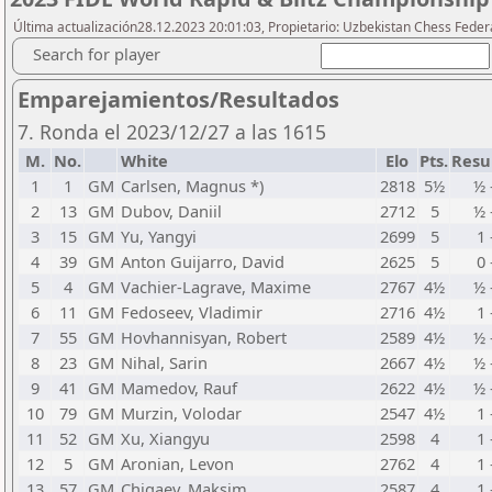
Última actualización28.12.2023 20:01:03, Propietario: Uzbekistan Chess Feder
Search for player
Emparejamientos/Resultados
7. Ronda el 2023/12/27 a las 1615
M.
No.
White
Elo
Pts.
Resu
1
1
GM
Carlsen, Magnus *)
2818
5½
½ 
2
13
GM
Dubov, Daniil
2712
5
½ 
3
15
GM
Yu, Yangyi
2699
5
1 
4
39
GM
Anton Guijarro, David
2625
5
0 
5
4
GM
Vachier-Lagrave, Maxime
2767
4½
½ 
6
11
GM
Fedoseev, Vladimir
2716
4½
1 
7
55
GM
Hovhannisyan, Robert
2589
4½
½ 
8
23
GM
Nihal, Sarin
2667
4½
½ 
9
41
GM
Mamedov, Rauf
2622
4½
½ 
10
79
GM
Murzin, Volodar
2547
4½
1 
11
52
GM
Xu, Xiangyu
2598
4
1 
12
5
GM
Aronian, Levon
2762
4
1 
13
57
GM
Chigaev, Maksim
2587
4
1 