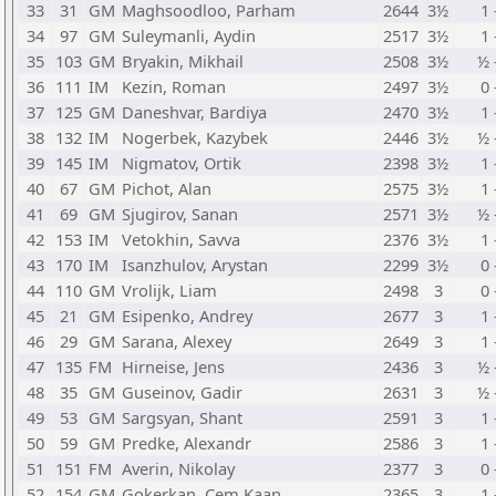
33
31
GM
Maghsoodloo, Parham
2644
3½
1 
34
97
GM
Suleymanli, Aydin
2517
3½
1 
35
103
GM
Bryakin, Mikhail
2508
3½
½ 
36
111
IM
Kezin, Roman
2497
3½
0 
37
125
GM
Daneshvar, Bardiya
2470
3½
1 
38
132
IM
Nogerbek, Kazybek
2446
3½
½ 
39
145
IM
Nigmatov, Ortik
2398
3½
1 
40
67
GM
Pichot, Alan
2575
3½
1 
41
69
GM
Sjugirov, Sanan
2571
3½
½ 
42
153
IM
Vetokhin, Savva
2376
3½
1 
43
170
IM
Isanzhulov, Arystan
2299
3½
0 
44
110
GM
Vrolijk, Liam
2498
3
0 
45
21
GM
Esipenko, Andrey
2677
3
1 
46
29
GM
Sarana, Alexey
2649
3
1 
47
135
FM
Hirneise, Jens
2436
3
½ 
48
35
GM
Guseinov, Gadir
2631
3
½ 
49
53
GM
Sargsyan, Shant
2591
3
1 
50
59
GM
Predke, Alexandr
2586
3
1 
51
151
FM
Averin, Nikolay
2377
3
0 
52
154
GM
Gokerkan, Cem Kaan
2365
3
1 