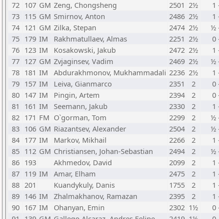
72
107
GM
Zeng, Chongsheng
2501
2½
1 
73
115
GM
Smirnov, Anton
2486
2½
1 
74
121
GM
Zilka, Stepan
2474
2½
½ 
75
179
IM
Rakhmatullaev, Almas
2251
2½
0 
76
123
IM
Kosakowski, Jakub
2472
2½
1 
77
127
GM
Zvjaginsev, Vadim
2469
2½
½ 
78
181
IM
Abdurakhmonov, Mukhammadali
2236
2½
1 
79
157
IM
Leiva, Gianmarco
2351
2
0 
80
147
IM
Pingin, Artem
2394
2
0 
81
161
IM
Seemann, Jakub
2330
2
1 
82
171
FM
O`gorman, Tom
2299
2
½ 
83
106
GM
Riazantsev, Alexander
2504
2
½ 
84
177
IM
Markov, Mikhail
2266
2
1 
85
112
GM
Christiansen, Johan-Sebastian
2494
2
½ 
86
193
Akhmedov, David
2099
2
1 
87
119
IM
Amar, Elham
2475
2
1 
88
201
Kuandykuly, Danis
1755
2
1 
89
146
IM
Zhalmakhanov, Ramazan
2395
2
1 
90
167
IM
Ohanyan, Emin
2302
1½
0 
91
139
GM
Gallego Alcaraz, Andres Felipe
2419
1½
0 