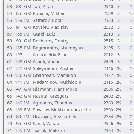
53
83
GM
Tari, Aryan
2540
3
1 
54
85
GM
Kobalia, Mikhail
2539
3
½ 
55
159
IM
Sattarov, Bobir
2333
3
½ 
56
91
GM
Kovalev, Vladislav
2532
3
0 
57
165
IM
Gurel, Ediz
2313
3
1 
58
99
GM
Bocharov, Dmitry
2515
3
1 
59
185
FM
Begmuratov, Khumoyun
2195
3
0 
60
195
Amangeldy, Ernur
2012
3
1 
61
109
GM
Asadli, Vugar
2499
3
1 
62
131
GM
Suleymenov, Alisher
2446
2½
1 
63
136
GM
Gharibyan, Mamikon
2427
2½
0 
64
141
IM
Madaminov, Mukhiddin
2415
2½
1 
65
47
GM
Niemann, Hans Moke
2606
2½
1 
66
143
GM
Nasuta, Grzegorz
2402
2½
1 
67
149
IM
Agmanov, Zhandos
2383
2½
0 
68
169
FM
Suyarov, Mukhammadzokhid
2300
2½
1 
69
89
IM
Urazayev, Arystanbek
2534
2½
0 
70
95
GM
Sanal, Vahap
2526
2½
0 
71
155
FM
Tsaruk, Maksim
2364
2½
1 