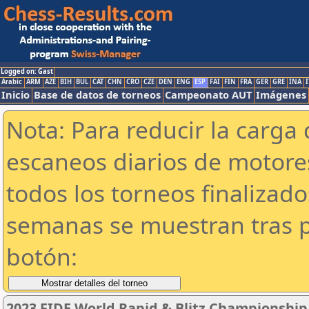
Logged on: Gast
Arabic
ARM
AZE
BIH
BUL
CAT
CHN
CRO
CZE
DEN
ENG
ESP
FAI
FIN
FRA
GER
GRE
INA
I
Inicio
Base de datos de torneos
Campeonato AUT
Imágenes
Nota: Para reducir la carga 
escaneos diarios de motor
todos los torneos finalizad
semanas se muestran tras p
botón:
2023 FIDE World Rapid & Blitz Championshi