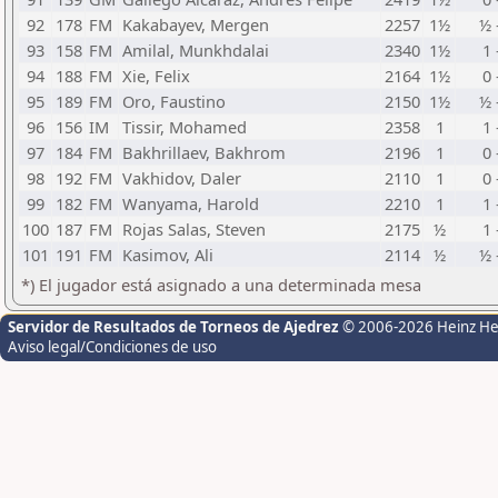
92
178
FM
Kakabayev, Mergen
2257
1½
½ 
93
158
FM
Amilal, Munkhdalai
2340
1½
1 
94
188
FM
Xie, Felix
2164
1½
0 
95
189
FM
Oro, Faustino
2150
1½
½ 
96
156
IM
Tissir, Mohamed
2358
1
1 
97
184
FM
Bakhrillaev, Bakhrom
2196
1
0 
98
192
FM
Vakhidov, Daler
2110
1
0 
99
182
FM
Wanyama, Harold
2210
1
1 
100
187
FM
Rojas Salas, Steven
2175
½
1 
101
191
FM
Kasimov, Ali
2114
½
½ 
*) El jugador está asignado a una determinada mesa
Servidor de Resultados de Torneos de Ajedrez
© 2006-2026 Heinz H
Aviso legal/Condiciones de uso