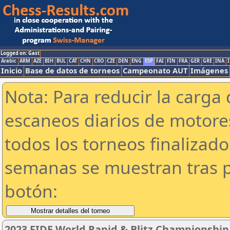
Logged on: Gast
Arabic
ARM
AZE
BIH
BUL
CAT
CHN
CRO
CZE
DEN
ENG
ESP
FAI
FIN
FRA
GER
GRE
INA
I
Inicio
Base de datos de torneos
Campeonato AUT
Imágenes
Nota: Para reducir la carga 
escaneos diarios de motor
todos los torneos finalizad
semanas se muestran tras p
botón:
2023 FIDE World Rapid & Blitz Championship