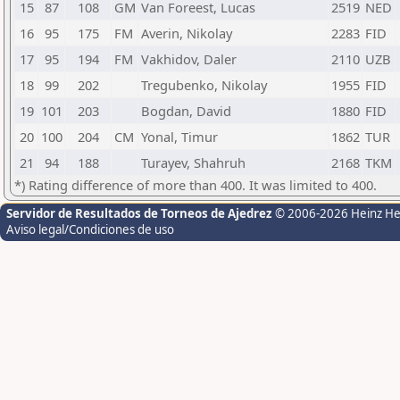
15
87
108
GM
Van Foreest, Lucas
2519
NED
16
95
175
FM
Averin, Nikolay
2283
FID
17
95
194
FM
Vakhidov, Daler
2110
UZB
18
99
202
Tregubenko, Nikolay
1955
FID
19
101
203
Bogdan, David
1880
FID
20
100
204
CM
Yonal, Timur
1862
TUR
21
94
188
Turayev, Shahruh
2168
TKM
*) Rating difference of more than 400. It was limited to 400.
Servidor de Resultados de Torneos de Ajedrez
© 2006-2026 Heinz H
Aviso legal/Condiciones de uso