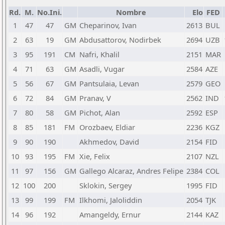
Rd.
M.
No.Ini.
Nombre
Elo
FED
1
47
47
GM
Cheparinov, Ivan
2613
BUL
2
63
19
GM
Abdusattorov, Nodirbek
2694
UZB
3
95
191
CM
Nafri, Khalil
2151
MAR
4
71
63
GM
Asadli, Vugar
2584
AZE
5
56
67
GM
Pantsulaia, Levan
2579
GEO
6
72
84
GM
Pranav, V
2562
IND
7
80
58
GM
Pichot, Alan
2592
ESP
8
85
181
FM
Orozbaev, Eldiar
2236
KGZ
9
90
190
Akhmedov, David
2154
FID
10
93
195
FM
Xie, Felix
2107
NZL
11
97
156
GM
Gallego Alcaraz, Andres Felipe
2384
COL
12
100
200
Sklokin, Sergey
1995
FID
13
99
199
FM
Ilkhomi, Jaloliddin
2054
TJK
14
96
192
Amangeldy, Ernur
2144
KAZ