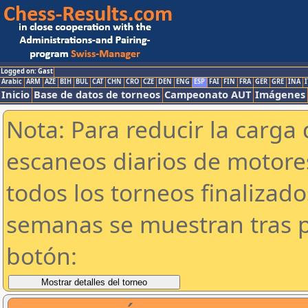
Logged on: Gast
Arabic
ARM
AZE
BIH
BUL
CAT
CHN
CRO
CZE
DEN
ENG
ESP
FAI
FIN
FRA
GER
GRE
INA
I
Inicio
Base de datos de torneos
Campeonato AUT
Imágenes
Nota: Para reducir la carga 
escaneos diarios de motor
todos los torneos finalizad
semanas se muestran tras p
botón: