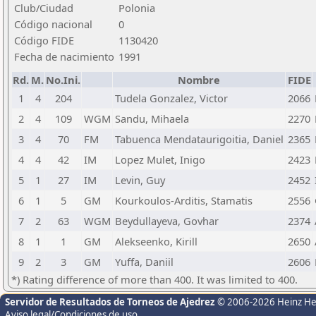
Club/Ciudad
Polonia
Código nacional
0
Código FIDE
1130420
Fecha de nacimiento
1991
Rd.
M.
No.Ini.
Nombre
FIDE
1
4
204
Tudela Gonzalez, Victor
2066
2
4
109
WGM
Sandu, Mihaela
2270
3
4
70
FM
Tabuenca Mendataurigoitia, Daniel
2365
4
4
42
IM
Lopez Mulet, Inigo
2423
5
1
27
IM
Levin, Guy
2452
6
1
5
GM
Kourkoulos-Arditis, Stamatis
2556
7
2
63
WGM
Beydullayeva, Govhar
2374
8
1
1
GM
Alekseenko, Kirill
2650
9
2
3
GM
Yuffa, Daniil
2606
*) Rating difference of more than 400. It was limited to 400.
Servidor de Resultados de Torneos de Ajedrez
© 2006-2026 Heinz H
Aviso legal/Condiciones de uso