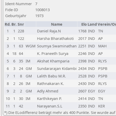
Ident-Nummer
7
Fide-ID
1008013
Geburtsjahr
1973
Rd.
Br.
Snr
Name
Elo
Land
Verein/O
1
1
228
Daniel Raja.N
1768
IND
TN
2
1
122
Harsha Bharathakoti
2017
IND
AP
3
1
63
WGM
Soumya Swaminathan
2251
IND
MAH
4
18
64
K. Praneeth Surya
2246
IND
AP
5
6
35
IM
Akshat Khamparia
2398
IND
RLYS
6
3
24
GM
Sundararajan Kidambi
2434
IND
PSPB
7
1
8
GM
Lalith Babu M.R.
2528
IND
PSPB
8
2
26
IM
Rathnakaran K.
2430
IND
RLYS
9
2
2
GM
Adly Ahmed
2607
EGY
EGY
10
1
30
IM
Karthikeyan P.
2414
IND
TN
11
1
42
Narayanan.S.L
2350
IND
KER
*) Die ELodifferenz beträgt mehr als 400 Punkte. Sie wurde auf