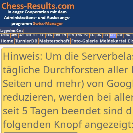
Logged on: Gast
Arabic
ARM
AZE
BIH
BUL
CAT
CHN
CRO
CZE
DEN
ENG
ESP
FAI
FIN
FRA
GER
GRE
INA
I
Home
TurnierDB
Meisterschaft
Foto-Galerie
Meldekartei
El
Hinweis: Um die Serverbela
tägliche Durchforsten aller 
Seiten und mehr) von Goog
reduzieren, werden bei alle
seit 5 Tagen beendet sind d
folgenden Knopf angezeigt