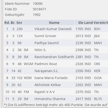
Ident-Nummer
10090
Fide-ID
5018471
Geburtsjahr
1992
Rd.
Br.
Snr
Name
Elo
Land
Verein/
1
3
230
Vikash Kumar Dwivedi
1765
IND
BIH
2
3
124
Sumit Grover
2013
IND
J&K
3
3
66
Padhya Saumil
2236
IND
MAH
4
2
36
IM
Nitin S.
2398
IND
TN
5
8
39
IM
Ravichandran Siddharth
2381
IND
TN
6
9
48
WGM
Padmini Rout
2326
IND
ORI
7
14
42
Narayanan.S.L
2350
IND
KER
8
33
102
WIM
Ivana Maria Furtado
2103
IND
GOA
9
20
62
Abhishek Kelkar
2262
IND
MAH
10
10
40
FM
Rajesh V A V
2370
IND
TN
11
5
29
IM
Himanshu Sharma
2417
IND
RLYS
*) Die ELodifferenz beträgt mehr als 400 Punkte. Sie wurde auf