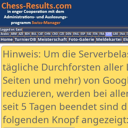
Logged on: Gast
Arabic
ARM
AZE
BIH
BUL
CAT
CHN
CRO
CZE
DEN
ENG
ESP
FAI
FIN
FRA
GER
GRE
INA
I
Home
TurnierDB
Meisterschaft
Foto-Galerie
Meldekartei
El
Hinweis: Um die Serverbela
tägliche Durchforsten aller 
Seiten und mehr) von Goog
reduzieren, werden bei alle
seit 5 Tagen beendet sind d
folgenden Knopf angezeigt