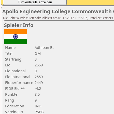
Apollo Engineering College Commonwealth 
Die Seite wurde zuletzt aktualisiert am 01.12.2012 13:15:07, Ersteller/Letzter 
Spieler Info
Name
Adhiban B.
Titel
GM
Startrang
3
Elo
2559
Elo national
0
Elo intnational
2559
Eloperformance
2449
FIDE Elo +/-
-4,2
Punkte
8,5
Rang
9
Föderation
IND
Verein/Ort
PSPB