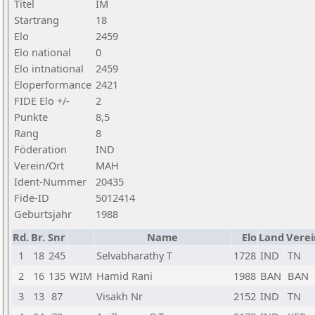
Titel
IM
Startrang
18
Elo
2459
Elo national
0
Elo intnational
2459
Eloperformance
2421
FIDE Elo +/-
2
Punkte
8,5
Rang
8
Föderation
IND
Verein/Ort
MAH
Ident-Nummer
20435
Fide-ID
5012414
Geburtsjahr
1988
Rd.
Br.
Snr
Name
Elo
Land
Verei
1
18
245
Selvabharathy T
1728
IND
TN
2
16
135
WIM
Hamid Rani
1988
BAN
BAN
3
13
87
Visakh Nr
2152
IND
TN