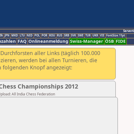
Servert
TA
JPN
MKD
LTU
NED
POL
POR
ROU
RUS
SRB
SVK
SWE
TUR
UKR
VIE
FontSize:11pt
ozahlen
FAQ
Onlineanmeldung
Swiss-Manager
ÖSB
FIDE
urchforsten aller Links (täglich 100.000
ieren, werden bei allen Turnieren, die
ch folgenden Knopf angezeigt:
Chess Championships 2012
Upload: All India Chess Federation