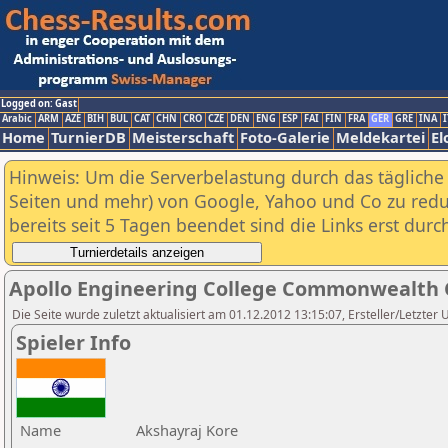
Logged on: Gast
Arabic
ARM
AZE
BIH
BUL
CAT
CHN
CRO
CZE
DEN
ENG
ESP
FAI
FIN
FRA
GER
GRE
INA
I
Home
TurnierDB
Meisterschaft
Foto-Galerie
Meldekartei
El
Hinweis: Um die Serverbelastung durch das tägliche D
Seiten und mehr) von Google, Yahoo und Co zu reduz
bereits seit 5 Tagen beendet sind die Links erst dur
Apollo Engineering College Commonwealth 
Die Seite wurde zuletzt aktualisiert am 01.12.2012 13:15:07, Ersteller/Letzter 
Spieler Info
Name
Akshayraj Kore