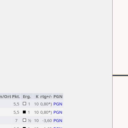
n/Ort
Pkt.
Erg.
K
rtg+/-
PGN
5,5
1
10
0,80*)
PGN
5,5
1
10
0,80*)
PGN
7
½
10
-3,60
PGN