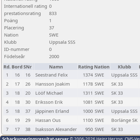
Internationell rating
0
prestationsrating
833
Poäng
1
Placering
37
Nation
SWE
Klubb
Uppsala SSS
ID-nummer
0
Födelseår
2000
Rd.
Bord
SNr
Namn
Rating
Nation
Klubb
1
16
16
Seestrand Felix
1374
SWE
Uppsala SSS
2
17
26
Hansson Joakim
1178
SWE
SK 33
3
18
20
Lööf Michael
1311
SWE
SK 33
4
18
30
Eriksson Erik
1081
SWE
SK 33
5
18
37
Jäppinen Erland
1000
SWE
Uppsala SSS
6
19
29
Hassan Ous
1100
SWE
Borlänge SK
7
17
38
Isaksson Alexander
950
SWE
SK 33
Schackurneringsresultat-server
© 2006-2026 Heinz Herzog
, CMS-Ve