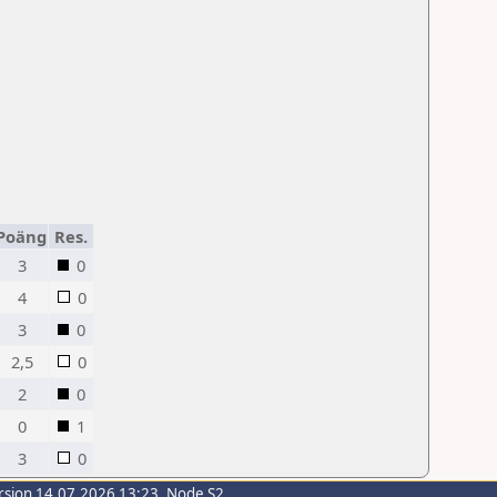
Poäng
Res.
3
0
4
0
3
0
2,5
0
2
0
0
1
3
0
rsion 14.07.2026 13:23, Node S2