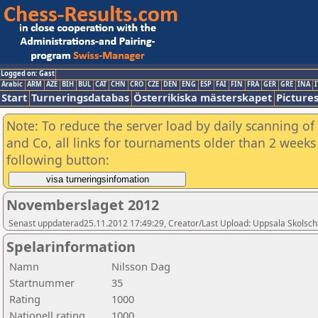
Logged on: Gast
Arabic
ARM
AZE
BIH
BUL
CAT
CHN
CRO
CZE
DEN
ENG
ESP
FAI
FIN
FRA
GER
GRE
INA
I
Start
Turneringsdatabas
Österrikiska mästerskapet
Picture
Note: To reduce the server load by daily scanning of 
and Co, all links for tournaments older than 2 weeks 
following button:
Novemberslaget 2012
Senast uppdaterad25.11.2012 17:49:29, Creator/Last Upload: Uppsala Skolsch
Spelarinformation
Namn
Nilsson Dag
Startnummer
35
Rating
1000
Nationell rating
1000