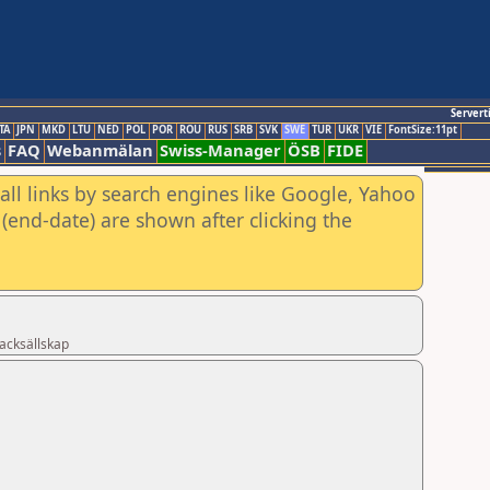
Servert
TA
JPN
MKD
LTU
NED
POL
POR
ROU
RUS
SRB
SVK
SWE
TUR
UKR
VIE
FontSize:11pt
s
FAQ
Webanmälan
Swiss-Manager
ÖSB
FIDE
all links by search engines like Google, Yahoo
(end-date) are shown after clicking the
acksällskap