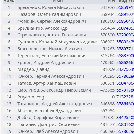
Ном.
Имя
ИН
код FI
1
Брызгунов, Роман Михайлович
541976
5585991
2
Назаров, Олег Владимирович
558944
5589107
3
Фомкин, Сергей Александрович
180360
5585047
4
Брилиантов, Александр
555434
5587405
5
Стрельников, Антон Евгеньевич
570590
5220099
6
Султанов, Каранай Абдулмаджидович
396002
5580243
7
Божевольнов, Николай Ильич
51263
5589771
8
Терентьев, Евгений Михайлович
315264
5583700
9
Ершов, Андрей Андреевич
470562
5586266
10
Мардер, Давид
81009
3427564
11
Юнкер, Герман Александрович
460295
5578628
12
Татаев, Артур Ханпашаевич
530591
5584706
13
Смолинов, Александр Николаевич
473865
5579178
14
Priyanto, Yogi
0
7132328
15
Татаринов, Андрей Александрович
546898
5586460
16
Абазов, Асланбек Эдуардович
562984
17
Дыбко, Серафим Кириллович
221872
3442540
18
Пыталев, Дмитрий Сергеевич
481477
5580160
19
Юнкер, Глеб Александрович
460296
5578629