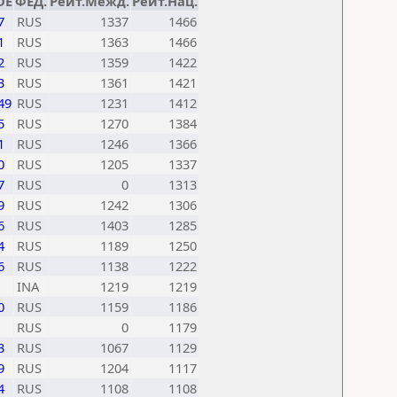
DE
ФЕД.
Рейт.Межд.
Рейт.Нац.
7
RUS
1337
1466
1
RUS
1363
1466
2
RUS
1359
1422
3
RUS
1361
1421
49
RUS
1231
1412
5
RUS
1270
1384
1
RUS
1246
1366
0
RUS
1205
1337
7
RUS
0
1313
9
RUS
1242
1306
6
RUS
1403
1285
4
RUS
1189
1250
6
RUS
1138
1222
INA
1219
1219
0
RUS
1159
1186
RUS
0
1179
3
RUS
1067
1129
9
RUS
1204
1117
4
RUS
1108
1108