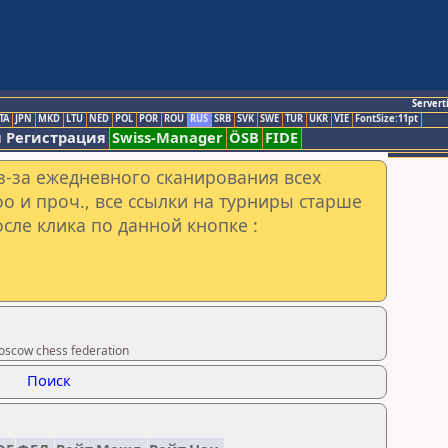
Servert
TA
JPN
MKD
LTU
NED
POL
POR
ROU
RUS
SRB
SVK
SWE
TUR
UKR
VIE
FontSize:11pt
 Регистрация
Swiss-Manager
ÖSB
FIDE
з-за ежедневного сканирования всех
o и проч., все ссылки на турниры старше
сле клика по данной кнопке :
scow chess federation
Поиск