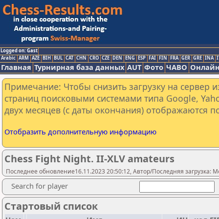
Logged on: Gast
Arabic
ARM
AZE
BIH
BUL
CAT
CHN
CRO
CZE
DEN
ENG
ESP
FAI
FIN
FRA
GER
GRE
INA
I
Главная
Турнирная база данных
AUT
Фото
ЧАВО
Онлайн
Примечание: Чтобы снизить загрузку на сервер и
страниц поисковыми системами типа Google, Yaho
двух месяцев (с даты окончания) отображаются по
Отобразить дополнительную информацию
Chess Fight Night. II-XLV amateurs
Последнее обновление16.11.2023 20:50:12, Автор/Последняя загрузка: Mo
Search for player
Стартовый список