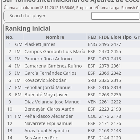
Última actualización18.11.2012 16:38:06, Propietario/Última carga: Spanish C
Search for player
Ranking inicial
No.
Nombre
FED
FIDE
EloN
Tipo
Gr
1
GM
Plaskett James
ENG
2495
2477
2
IM
Campos Gambuti Luis María
ESP
2470
2455
3
IM
Granero Roca Antonio
ESP
2430
2413
4
IM
Camarena Giménez Rufino
ESP
2378
2361
5
IM
García Fernández Carlos
ESP
2366
2342
6
IM
Kovacevic Slobodan
SRB
2326
2315
7
FM
Fenollar Jordá Manuel
ESP
2316
2319
8
FM
Buenafé Moya Javier
ESP
2263
2236
9
Díaz Velandia Jose Manuel
VEN
2261
2222
10
Bendayán Claros Aarón
ESP
2223
2198
11
FM
Peña Riasco Alexander
COL
2176
2178
12
Navarrete Espí Samuel
ESP
2171
2176
13
Arias Igual Alejandro
ESP
2168
2143
14
Sos Andreu Eric
ESP
2144
2120