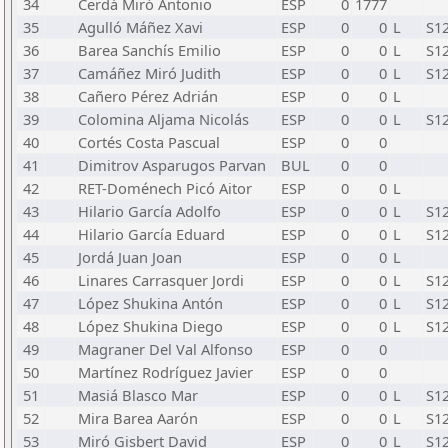
34
Cerdá Miró Antonio
ESP
0
1777
35
Agulló Máñez Xavi
ESP
0
0
L
S1
36
Barea Sanchís Emilio
ESP
0
0
L
S1
37
Camáñez Miró Judith
ESP
0
0
L
S1
38
Cañero Pérez Adrián
ESP
0
0
L
39
Colomina Aljama Nicolás
ESP
0
0
L
S1
40
Cortés Costa Pascual
ESP
0
0
41
Dimitrov Asparugos Parvan
BUL
0
0
42
RET-Doménech Picó Aitor
ESP
0
0
L
43
Hilario García Adolfo
ESP
0
0
L
S1
44
Hilario García Eduard
ESP
0
0
L
S1
45
Jordá Juan Joan
ESP
0
0
L
46
Linares Carrasquer Jordi
ESP
0
0
L
S1
47
López Shukina Antón
ESP
0
0
L
S1
48
López Shukina Diego
ESP
0
0
L
S1
49
Magraner Del Val Alfonso
ESP
0
0
50
Martínez Rodríguez Javier
ESP
0
0
51
Masiá Blasco Mar
ESP
0
0
L
S1
52
Mira Barea Aarón
ESP
0
0
L
S1
53
Miró Gisbert David
ESP
0
0
L
S1