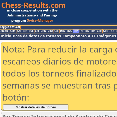
Logged on: Gast
Arabic
ARM
AZE
BIH
BUL
CAT
CHN
CRO
CZE
DEN
ENG
ESP
FAI
FIN
FRA
GER
GRE
INA
I
Inicio
Base de datos de torneos
Campeonato AUT
Imágenes
Nota: Para reducir la carga 
escaneos diarios de motor
todos los torneos finalizad
semanas se muestran tras p
botón:
3er Torneo Internacional de Ajedrez de Coce