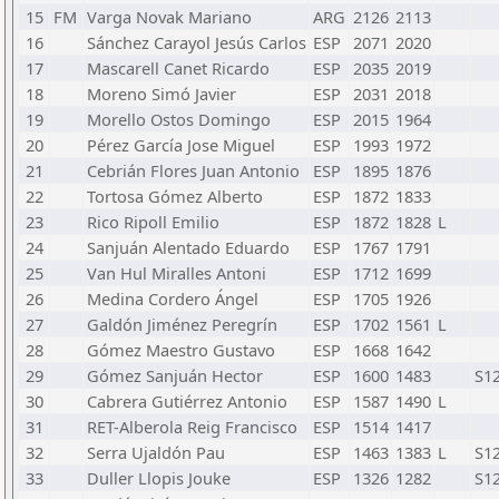
15
FM
Varga Novak Mariano
ARG
2126
2113
16
Sánchez Carayol Jesús Carlos
ESP
2071
2020
17
Mascarell Canet Ricardo
ESP
2035
2019
18
Moreno Simó Javier
ESP
2031
2018
19
Morello Ostos Domingo
ESP
2015
1964
20
Pérez García Jose Miguel
ESP
1993
1972
21
Cebrián Flores Juan Antonio
ESP
1895
1876
22
Tortosa Gómez Alberto
ESP
1872
1833
23
Rico Ripoll Emilio
ESP
1872
1828
L
24
Sanjuán Alentado Eduardo
ESP
1767
1791
25
Van Hul Miralles Antoni
ESP
1712
1699
26
Medina Cordero Ángel
ESP
1705
1926
27
Galdón Jiménez Peregrín
ESP
1702
1561
L
28
Gómez Maestro Gustavo
ESP
1668
1642
29
Gómez Sanjuán Hector
ESP
1600
1483
S1
30
Cabrera Gutiérrez Antonio
ESP
1587
1490
L
31
RET-Alberola Reig Francisco
ESP
1514
1417
32
Serra Ujaldón Pau
ESP
1463
1383
L
S1
33
Duller Llopis Jouke
ESP
1326
1282
S1