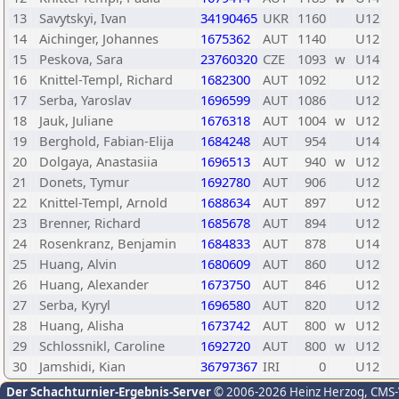
13
Savytskyi, Ivan
34190465
UKR
1160
U12
14
Aichinger, Johannes
1675362
AUT
1140
U12
15
Peskova, Sara
23760320
CZE
1093
w
U14
16
Knittel-Templ, Richard
1682300
AUT
1092
U12
17
Serba, Yaroslav
1696599
AUT
1086
U12
18
Jauk, Juliane
1676318
AUT
1004
w
U12
19
Berghold, Fabian-Elija
1684248
AUT
954
U14
20
Dolgaya, Anastasiia
1696513
AUT
940
w
U12
21
Donets, Tymur
1692780
AUT
906
U12
22
Knittel-Templ, Arnold
1688634
AUT
897
U12
23
Brenner, Richard
1685678
AUT
894
U12
24
Rosenkranz, Benjamin
1684833
AUT
878
U14
25
Huang, Alvin
1680609
AUT
860
U12
26
Huang, Alexander
1673750
AUT
846
U12
27
Serba, Kyryl
1696580
AUT
820
U12
28
Huang, Alisha
1673742
AUT
800
w
U12
29
Schlossnikl, Caroline
1692720
AUT
800
w
U12
30
Jamshidi, Kian
36797367
IRI
0
U12
Der Schachturnier-Ergebnis-Server
© 2006-2026 Heinz Herzog
, CMS