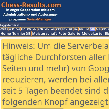
Logged on: Gast
Arabic
ARM
AZE
BIH
BUL
CAT
CHN
CRO
CZE
DEN
ENG
ESP
FAI
FIN
FRA
GER
GRE
INA
I
Home
TurnierDB
Meisterschaft
Foto-Galerie
Meldekartei
El
Hinweis: Um die Serverbel
tägliche Durchforsten aller 
Seiten und mehr) von Goog
reduzieren, werden bei alle
seit 5 Tagen beendet sind d
folgenden Knopf angezeigt