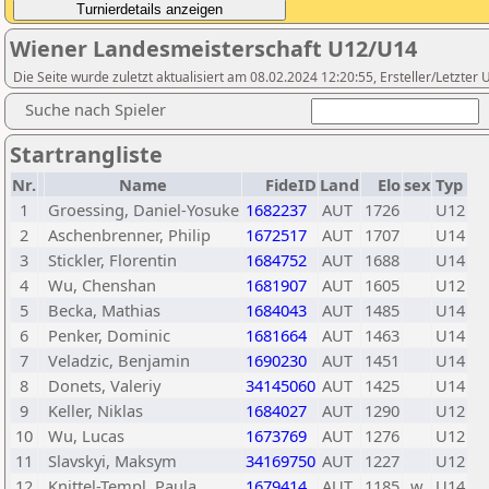
Wiener Landesmeisterschaft U12/U14
Die Seite wurde zuletzt aktualisiert am 08.02.2024 12:20:55, Ersteller/Letzte
Suche nach Spieler
Startrangliste
Nr.
Name
FideID
Land
Elo
sex
Typ
1
Groessing, Daniel-Yosuke
1682237
AUT
1726
U12
2
Aschenbrenner, Philip
1672517
AUT
1707
U14
3
Stickler, Florentin
1684752
AUT
1688
U14
4
Wu, Chenshan
1681907
AUT
1605
U12
5
Becka, Mathias
1684043
AUT
1485
U14
6
Penker, Dominic
1681664
AUT
1463
U14
7
Veladzic, Benjamin
1690230
AUT
1451
U14
8
Donets, Valeriy
34145060
AUT
1425
U14
9
Keller, Niklas
1684027
AUT
1290
U12
10
Wu, Lucas
1673769
AUT
1276
U12
11
Slavskyi, Maksym
34169750
AUT
1227
U12
12
Knittel-Templ, Paula
1679414
AUT
1185
w
U14