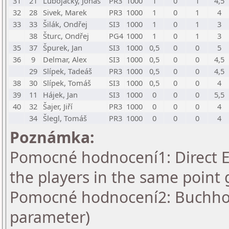
31
21
Lubojacký, Jonáš
PR3
1000
1
0
1
4,5
32
28
Sivek, Marek
PR3
1000
1
0
1
4
33
33
Šilák, Ondřej
SI3
1000
1
0
1
3
38
Šturc, Ondřej
PG4
1000
1
0
1
3
35
37
Špurek, Jan
SI3
1000
0,5
0
0
5
36
9
Delmar, Alex
SI3
1000
0,5
0
0
4,5
29
Slípek, Tadeáš
PR3
1000
0,5
0
0
4,5
38
30
Slípek, Tomáš
SI3
1000
0,5
0
0
4
39
11
Hájek, Jan
SI3
1000
0
0
0
5,5
40
32
Šajer, Jiří
PR3
1000
0
0
0
4
34
Šlegl, Tomáš
PR3
1000
0
0
0
4
Poznámka:
Pomocné hodnocení1: Direct En
the players in the same point 
Pomocné hodnocení2: Buchholz
parameter)