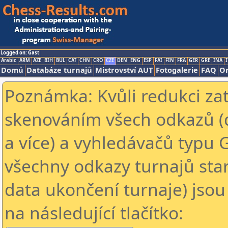
Logged on: Gast
Arabic
ARM
AZE
BIH
BUL
CAT
CHN
CRO
CZE
DEN
ENG
ESP
FAI
FIN
FRA
GER
GRE
INA
I
Domů
Databáze turnajů
Mistrovství AUT
Fotogalerie
FAQ
On
Poznámka: Kvůli redukci za
skenováním všech odkazů (
a více) a vyhledávačů typu 
všechny odkazy turnajů star
data ukončení turnaje) jsou
na následující tlačítko: