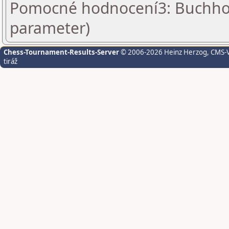
Pomocné hodnocení3: Buchholz
parameter)
Chess-Tournament-Results-Server
© 2006-2026 Heinz Herzog
, CMS-
tiráž