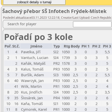
Šachový přebor SŠ Infotech Frýdek-Místek
Poslední aktualizace03.11.2023 12:22:18, Creator/Last Upload: Czech Republic
Search for player
Pořadí po 3 kole
Poř.
St.č.
Jméno
Typ
Rtg
Body
PH 1
PH 2
PH 3
1
4
Pavelka, Jiří
SI2
1050
3
0
3
5,5
2
1
Vantuch, Lucian
SI4
1739
3
0
3
5
2
Kaňák, Matyáš
PR2
1578
3
0
3
5
4
3
Kalus, Tomáš
PR3
1050
3
0
2
5
5
7
Buršík, Adam
SI3
1000
2,5
0
2
5,5
6
40
Wawrzyk, Jan
PR3
1000
2,5
0
2
4
41
Wilk, Martin
PR1
1000
2,5
0
2
4
8
20
Kus, Jindřich
SI4
1000
2,5
0
2
3,5
9
35
Šlosárek, Jan
PR4
1000
2
0
2
6
10
16
Kaňa, Tomáš
SI1
1000
2
0
2
5
11
8
Cymorek, Karel
PR1
1000
2
0
2
5