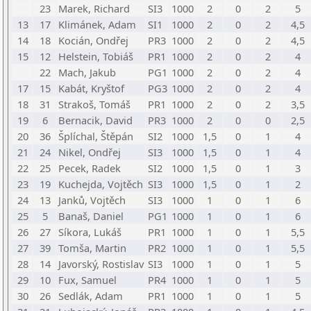
23
Marek, Richard
SI3
1000
2
0
2
5
13
17
Klimánek, Adam
SI1
1000
2
0
2
4,5
14
18
Kocián, Ondřej
PR3
1000
2
0
2
4,5
15
12
Helstein, Tobiáš
PR1
1000
2
0
2
4
22
Mach, Jakub
PG1
1000
2
0
2
4
17
15
Kabát, Kryštof
PG3
1000
2
0
2
4
18
31
Strakoš, Tomáš
PR1
1000
2
0
2
3,5
19
6
Bernacik, David
PR3
1000
2
0
0
2,5
20
36
Šplíchal, Štěpán
SI2
1000
1,5
0
1
4
21
24
Nikel, Ondřej
SI3
1000
1,5
0
1
4
22
25
Pecek, Radek
SI2
1000
1,5
0
1
3
23
19
Kuchejda, Vojtěch
SI3
1000
1,5
0
1
2
24
13
Janků, Vojtěch
SI3
1000
1
0
1
6
25
5
Banaš, Daniel
PG1
1000
1
0
1
6
26
27
Síkora, Lukáš
PR1
1000
1
0
1
5,5
27
39
Tomša, Martin
PR2
1000
1
0
1
5,5
28
14
Javorský, Rostislav
SI3
1000
1
0
1
5
29
10
Fux, Samuel
PR4
1000
1
0
1
5
30
26
Sedlák, Adam
PR1
1000
1
0
1
5