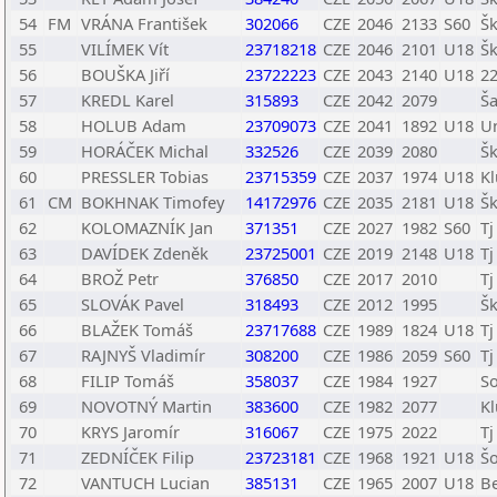
54
FM
VRÁNA František
302066
CZE
2046
2133
S60
Šk
55
VILÍMEK Vít
23718218
CZE
2046
2101
U18
Šk
56
BOUŠKA Jiří
23722223
CZE
2043
2140
U18
22
57
KREDL Karel
315893
CZE
2042
2079
Ša
58
HOLUB Adam
23709073
CZE
2041
1892
U18
U
59
HORÁČEK Michal
332526
CZE
2039
2080
Šk
60
PRESSLER Tobias
23715359
CZE
2037
1974
U18
Kl
61
CM
BOKHNAK Timofey
14172976
CZE
2035
2181
U18
Šk
62
KOLOMAZNÍK Jan
371351
CZE
2027
1982
S60
Tj
63
DAVÍDEK Zdeněk
23725001
CZE
2019
2148
U18
T
64
BROŽ Petr
376850
CZE
2017
2010
Tj
65
SLOVÁK Pavel
318493
CZE
2012
1995
Šk
66
BLAŽEK Tomáš
23717688
CZE
1989
1824
U18
Tj
67
RAJNYŠ Vladimír
308200
CZE
1986
2059
S60
Tj
68
FILIP Tomáš
358037
CZE
1984
1927
S
69
NOVOTNÝ Martin
383600
CZE
1982
2077
Kl
70
KRYS Jaromír
316067
CZE
1975
2022
Tj
71
ZEDNÍČEK Filip
23723181
CZE
1968
1921
U18
Šo
72
VANTUCH Lucian
385131
CZE
1965
2007
U18
Be