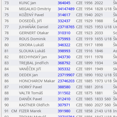
73
KUNC Jan
364045
CZE
1956
2022
Šk
74
MIGALKO Dmitriy
34147489
CZE
1954
1828
U18
Šk
75
KOŽENÝ Pavel
314617
CZE
1940
2021
Šk
76
DOSEDĚL Jiří
332437
CZE
1929
1988
Ša
77
JUHAŇÁK Daniel
23718765
CZE
1925
1953
U18
U
78
GERNERT Otakar
310310
CZE
1923
2033
So
79
ROUS Dominik
375993
CZE
1919
1655
U18
Šk
80
SIKORA Lukáš
346322
CZE
1917
1898
Šk
81
SLOUKA Lukáš
398993
CZE
1916
1846
A
82
BECHYNSKÝ Jan
343730
CZE
1911
1978
Šk
83
TREJBAL Jindřich
368792
CZE
1899
1934
S
84
VANĚČEK Jiří
305332
CZE
1891
1949
S
85
DEDEK Jan
23719907
CZE
1890
1932
U18
Š
86
HONCHAROV Makar
23746203
CZE
1885
1973
U18
Šk
87
HORKÝ Pavel
388580
CZE
1881
2016
Šk
88
VALTR Tomáš
311502
CZE
1875
1881
Šk
89
DANĚK Pavel
312410
CZE
1865
1833
S60
Šk
90
KASTNER Oldřich
307971
CZE
1860
2027
S60
Šk
91
CM
FIZER Marek
391980
CZE
1858
2143
U18
In
92
TROJAN Matyáš
23710764
CZE
1856
1847
U18
Be