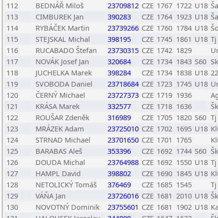
112
BEDNÁŘ Miloš
23709812
CZE
1767
1722
U18
Ša
113
CIMBUREK Jan
390283
CZE
1764
1923
U18
Ša
114
RYBÁČEK Martin
23739266
CZE
1760
1784
U18
Šo
115
STEJSKAL Michal
398195
CZE
1745
1861
U18
Tj
116
RUCABADO Štefan
23730315
CZE
1742
1829
U
117
NOVÁK Josef Jan
320684
CZE
1734
1843
S60
Sk
118
JUCHELKA Marek
398284
CZE
1734
1838
U18
22
119
SVOBODA Daniel
23718684
CZE
1723
1745
U18
U
120
ČERNÝ Michael
23727373
CZE
1719
1936
A
121
KRÁSA Marek
332577
CZE
1718
1636
Š
122
ROUŠAR Zdeněk
316989
CZE
1705
1820
S60
Tj
123
MRÁZEK Adam
23725010
CZE
1702
1695
U18
Kl
124
STRNAD Michael
23701650
CZE
1701
1765
Kl
125
BARABAS Aleš
353396
CZE
1692
1744
S60
Šk
126
DOUDA Michal
23764988
CZE
1692
1550
U18
T
127
HAMPL David
398802
CZE
1690
1845
U18
Kl
128
NETOLICKÝ Tomáš
376469
CZE
1685
1545
Tj
129
VÁŇA Jan
23726016
CZE
1681
2010
U18
Šk
130
NOVOTNÝ Dominik
23755601
CZE
1681
1902
U18
Ka