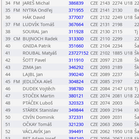
34
FM
JAREŠ Michal
386839
CZE
2143
2274
U18
22
35
FM
NYTRA Ondřej
371955
CZE
2141
2130
Be
36
HÁK David
377007
CZE
2132
2249
U18
Ša
37
FM
LUDVÍK Tomáš
367664
CZE
2131
2198
22
38
SOURAL Jan
311928
CZE
2130
2115
Tj
39
CM
BUJNOCH Radek
313300
CZE
2110
2299
22
40
GNIDA Patrik
351660
CZE
2104
2234
Ša
41
ROUBAL Matyáš
23727152
CZE
2102
1885
U18
Šk
42
ŠOTT Pavel
311910
CZE
2097
2128
Šk
43
ZIMA Jan
346292
CZE
2093
2189
Šk
44
LAJBL Jan
390240
CZE
2089
2237
Šk
45
FM
JEDLIČKA Aleš
304824
CZE
2085
2197
22
46
DUDEK Vojtěch
398780
CZE
2084
2147
U18
Tj
47
STOČEK Martin
380121
CZE
2074
2081
U18
22
48
PTÁČEK Luboš
320323
CZE
2074
2003
Š
49
STÁREK Stanislav
349844
CZE
2069
2194
Kl
50
CIVÍN Dominik
372331
CZE
2069
2031
Ša
51
OČKAY Tomáš
321230
CZE
2063
2060
Šk
52
VÁCLAVÍK Jan
394491
CZE
2062
1950
U18
Ša
53
RET Adam Josef
384240
CZE
2056
2067
U18
S