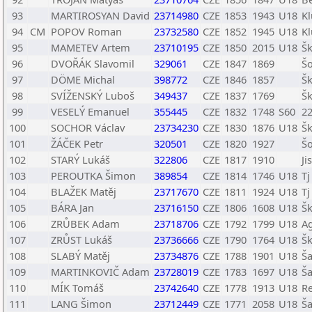
93
MARTIROSYAN David
23714980
CZE
1853
1943
U18
Kl
94
CM
POPOV Roman
23732580
CZE
1852
1945
U18
Kl
95
MAMETEV Artem
23710195
CZE
1850
2015
U18
Šk
96
DVOŘÁK Slavomil
329061
CZE
1847
1869
Šo
97
DÖME Michal
398772
CZE
1846
1857
Šk
98
SVÍŽENSKÝ Luboš
349437
CZE
1837
1769
Šk
99
VESELÝ Emanuel
355445
CZE
1832
1748
S60
22
100
SOCHOR Václav
23734230
CZE
1830
1876
U18
Š
101
ŽÁČEK Petr
320501
CZE
1820
1927
Šo
102
STARÝ Lukáš
322806
CZE
1817
1910
Ji
103
PEROUTKA Šimon
389854
CZE
1814
1746
U18
Tj
104
BLAŽEK Matěj
23717670
CZE
1811
1924
U18
Tj
105
BÁRA Jan
23716150
CZE
1806
1608
U18
Šk
106
ZRŮBEK Adam
23718706
CZE
1792
1799
U18
A
107
ZRŮST Lukáš
23736666
CZE
1790
1764
U18
Š
108
SLABÝ Matěj
23734876
CZE
1788
1901
U18
Ša
109
MARTINKOVIČ Adam
23728019
CZE
1783
1697
U18
Ša
110
MÍK Tomáš
23742640
CZE
1778
1913
U18
Re
111
LANG Šimon
23712449
CZE
1771
2058
U18
Ša