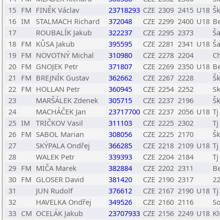
15
FM
FINĚK Václav
23718293
CZE
2309
2415
U18
Šk
16
IM
STALMACH Richard
372048
CZE
2299
2400
U18
Be
17
ROUBALÍK Jakub
322237
CZE
2295
2373
Ša
18
FM
KŮSA Jakub
395595
CZE
2281
2341
U18
Ša
19
FM
NOVOTNÝ Michal
310980
CZE
2278
2204
Ch
20
FM
GNOJEK Petr
371807
CZE
2269
2350
U18
Be
21
FM
BREJNÍK Gustav
362662
CZE
2267
2228
Šk
22
FM
HOLLAN Petr
360945
CZE
2254
2252
S
23
MARŠÁLEK Zdenek
305715
CZE
2237
2196
Šk
24
MACHÁČEK Jan
23717700
CZE
2237
2056
U18
Tj
25
IM
TRIČKOV Vasil
311103
CZE
2225
2302
Tj
26
FM
SABOL Marian
308056
CZE
2225
2170
Š
27
SKÝPALA Ondřej
366285
CZE
2218
2109
U18
Tj
28
WALEK Petr
339393
CZE
2204
2184
Tj
29
FM
MIČA Marek
382884
CZE
2202
2311
Be
30
FM
GLOSER David
381420
CZE
2190
2317
22
31
JUN Rudolf
376612
CZE
2167
2190
U18
Tj
32
HAVELKA Ondřej
349526
CZE
2160
2116
S
33
CM
OCELÁK Jakub
23707933
CZE
2156
2249
U18
Kl