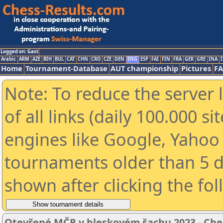
Logged on: Gast
Arabic
ARM
AZE
BIH
BUL
CAT
CHN
CRO
CZE
DEN
ENG
ESP
FAI
FIN
FRA
GER
GRE
INA
I
Home
Tournament-Database
AUT championship
Pictures
F
Note: To reduce the server 
of all links (daily 100.000 s
engines like Google, Yahoo a
tournaments older than 5 d
shown after clicking the fo
Otevřené MČR v bleskovém šachu 2023 - Ch