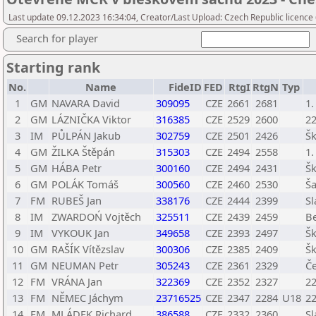
Last update 09.12.2023 16:34:04, Creator/Last Upload: Czech Republic licence
Search for player
Starting rank
No.
Name
FideID
FED
RtgI
RtgN
Typ
1
GM
NAVARA David
309095
CZE
2661
2681
1.
2
GM
LÁZNIČKA Viktor
316385
CZE
2529
2600
22
3
IM
PŮLPÁN Jakub
302759
CZE
2501
2426
Šk
4
GM
ŽILKA Štěpán
315303
CZE
2494
2558
1.
5
GM
HÁBA Petr
300160
CZE
2494
2431
Šk
6
GM
POLÁK Tomáš
300560
CZE
2460
2530
Ša
7
FM
RUBEŠ Jan
338176
CZE
2444
2399
Sl
8
IM
ZWARDOŃ Vojtěch
325511
CZE
2439
2459
Be
9
IM
VYKOUK Jan
349658
CZE
2393
2497
Šk
10
GM
RAŠÍK Vítězslav
300306
CZE
2385
2409
Šk
11
GM
NEUMAN Petr
305243
CZE
2361
2329
Če
12
FM
VRÁNA Jan
322369
CZE
2352
2327
22
13
FM
NĚMEC Jáchym
23716525
CZE
2347
2284
U18
22
14
FM
MLÁDEK Richard
386588
CZE
2332
2360
Sl