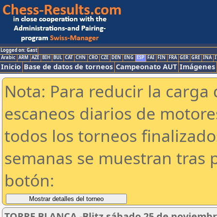
Logged on: Gast
Arabic
ARM
AZE
BIH
BUL
CAT
CHN
CRO
CZE
DEN
ENG
ESP
FAI
FIN
FRA
GER
GRE
INA
I
Inicio
Base de datos de torneos
Campeonato AUT
Imágenes
Nota: Para reducir la carga 
escaneos diarios de motor
todos los torneos finalizad
semanas se muestran tras p
botón:
TORRE BLANCA -Blitz sábado 25 de noviembr