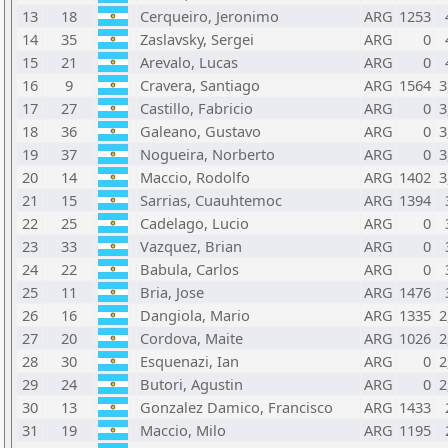
13
18
Cerqueiro, Jeronimo
ARG
1253
14
35
Zaslavsky, Sergei
ARG
0
15
21
Arevalo, Lucas
ARG
0
16
9
Cravera, Santiago
ARG
1564
3
17
27
Castillo, Fabricio
ARG
0
3
18
36
Galeano, Gustavo
ARG
0
3
19
37
Nogueira, Norberto
ARG
0
3
20
14
Maccio, Rodolfo
ARG
1402
3
21
15
Sarrias, Cuauhtemoc
ARG
1394
22
25
Cadelago, Lucio
ARG
0
23
33
Vazquez, Brian
ARG
0
24
22
Babula, Carlos
ARG
0
25
11
Bria, Jose
ARG
1476
26
16
Dangiola, Mario
ARG
1335
2
27
20
Cordova, Maite
ARG
1026
2
28
30
Esquenazi, Ian
ARG
0
2
29
24
Butori, Agustin
ARG
0
2
30
13
Gonzalez Damico, Francisco
ARG
1433
31
19
Maccio, Milo
ARG
1195