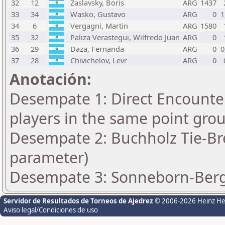
32
12
Zaslavsky, Boris
ARG
1437
33
34
Wasko, Gustavo
ARG
0
1
34
6
Vergagni, Martin
ARG
1580
35
32
Paliza Verastegui, Wilfredo Juan
ARG
0
36
29
Daza, Fernanda
ARG
0
0
37
28
Chivichelov, Levr
ARG
0
Anotación:
Desempate 1: Direct Encounter
players in the same point gro
Desempate 2: Buchholz Tie-Bre
parameter)
Desempate 3: Sonneborn-Berge
Servidor de Resultados de Torneos de Ajedrez
© 2006-2026 Heinz H
Aviso legal/Condiciones de uso