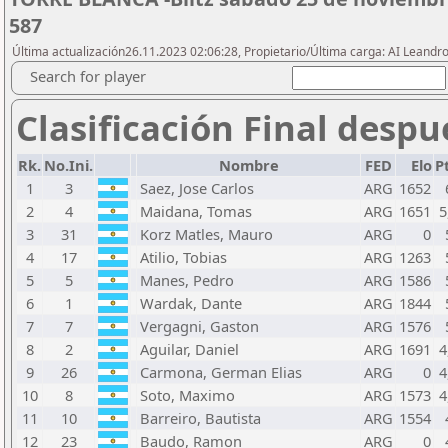
587
Última actualización26.11.2023 02:06:28, Propietario/Última carga: AI Leand
Search for player
Clasificación Final despu
Rk.
No.Ini.
Nombre
FED
Elo
Pt
1
3
Saez, Jose Carlos
ARG
1652
2
4
Maidana, Tomas
ARG
1651
5
3
31
Korz Matles, Mauro
ARG
0
4
17
Atilio, Tobias
ARG
1263
5
5
Manes, Pedro
ARG
1586
6
1
Wardak, Dante
ARG
1844
7
7
Vergagni, Gaston
ARG
1576
8
2
Aguilar, Daniel
ARG
1691
4
9
26
Carmona, German Elias
ARG
0
4
10
8
Soto, Maximo
ARG
1573
4
11
10
Barreiro, Bautista
ARG
1554
12
23
Baudo, Ramon
ARG
0