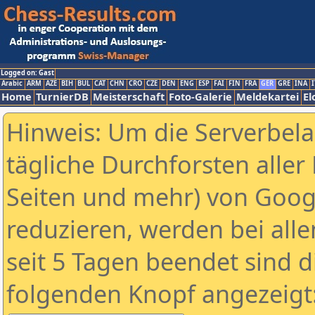
Logged on: Gast
Arabic
ARM
AZE
BIH
BUL
CAT
CHN
CRO
CZE
DEN
ENG
ESP
FAI
FIN
FRA
GER
GRE
INA
I
Home
TurnierDB
Meisterschaft
Foto-Galerie
Meldekartei
El
Hinweis: Um die Serverbel
tägliche Durchforsten aller 
Seiten und mehr) von Goog
reduzieren, werden bei alle
seit 5 Tagen beendet sind d
folgenden Knopf angezeigt