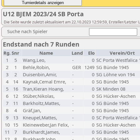
U12 BJEM 2023/24 SB Porta
Die Seite wurde zuletzt aktualisiert am 22.10.2023 12:59:59, Ersteller/Letzte
Suche nach Spieler
Endstand nach 7 Runden
Rg.
Snr
Name
Land
Elo
Verein/Ort
1
5
Wang,Leo,
-
0
SC Porta Westfalica 
2
1
Behle,Robin,
GER
1249
SG Bünde 1945
3
2
Duisenbin,Amir,
-
0
SG Löhne von 194
4
14
Kaynak,Cemal Emre,
-
0
SG Bünde 1945
5
16
Tran,Kieran Hoang,
-
0
SK Minden 08
6
12
Stüber,Nikolas,
-
0
SG Hücker-Aschen
7
11
Barkholtz,Mattes,
-
0
SG Bünde 1945
8
4
Gräf,Jan,
-
0
SG Bünde 1945
9
13
Kneupel,Mattes,
-
0
SC Porta Westfalica 
10
15
Kleineweber,Jan Felix,
-
0
SG Hücker-Aschen
11
7
Burkhardt,James,
-
0
SG Bünde 1945
12
8
Burkhardt,John,
-
0
SG Bünde 1945