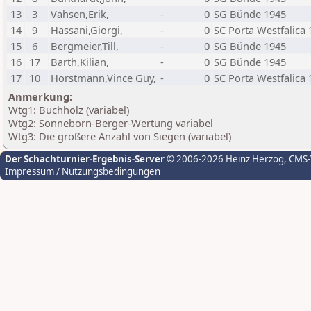
13
3
Vahsen,Erik,
-
0
SG Bünde 1945
14
9
Hassani,Giorgi,
-
0
SC Porta Westfalica 
15
6
Bergmeier,Till,
-
0
SG Bünde 1945
16
17
Barth,Kilian,
-
0
SG Bünde 1945
17
10
Horstmann,Vince Guy,
-
0
SC Porta Westfalica 
Anmerkung:
Wtg1: Buchholz (variabel)
Wtg2: Sonneborn-Berger-Wertung variabel
Wtg3: Die größere Anzahl von Siegen (variabel)
Der Schachturnier-Ergebnis-Server
© 2006-2026 Heinz Herzog
, CMS
Impressum / Nutzungsbedingungen