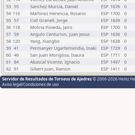
53
55
Sanchez Murcia, Daniel
ESP
1676
0
54
116
Martinez Herencia, Rosario
ESP
1700
0
55
57
Coll Granell, Jorge
ESP
1639
0
56
118
Molina Poveda, Jairo
ESP
1700
0
57
59
Angulo Centurion, Juan Jesus
ESP
1636
0
58
120
Yang, Xiangbo
ESP
1628
0
59
41
Permanyer Ugartemendia, Inaki
ESP
1729
0
60
46
San Juan Morigosa, Isaura
ESP
1711
0
61
84
Abascal Vicente, Ignacio
ESP
1497
0
62
91
Gibert Juan, Ramon
ESP
1411
0
Servidor de Resultados de Torneos de Ajedrez
© 2006-2026 Heinz H
Aviso legal/Condiciones de uso