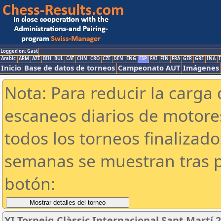
Logged on: Gast
Arabic
ARM
AZE
BIH
BUL
CAT
CHN
CRO
CZE
DEN
ENG
ESP
FAI
FIN
FRA
GER
GRE
INA
I
Inicio
Base de datos de torneos
Campeonato AUT
Imágenes
Nota: Para reducir la carga 
escaneos diarios de motor
todos los torneos finalizad
semanas se muestran tras p
botón:
XI Torneig Clàssic Internacional Sant Martí