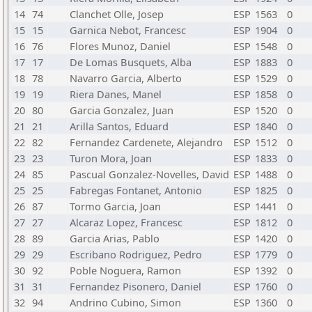
14
74
Clanchet Olle, Josep
ESP
1563
0
15
15
Garnica Nebot, Francesc
ESP
1904
0
16
76
Flores Munoz, Daniel
ESP
1548
0
17
17
De Lomas Busquets, Alba
ESP
1883
0
18
78
Navarro Garcia, Alberto
ESP
1529
0
19
19
Riera Danes, Manel
ESP
1858
0
20
80
Garcia Gonzalez, Juan
ESP
1520
0
21
21
Arilla Santos, Eduard
ESP
1840
0
22
82
Fernandez Cardenete, Alejandro
ESP
1512
0
23
23
Turon Mora, Joan
ESP
1833
0
24
85
Pascual Gonzalez-Novelles, David
ESP
1488
0
25
25
Fabregas Fontanet, Antonio
ESP
1825
0
26
87
Tormo Garcia, Joan
ESP
1441
0
27
27
Alcaraz Lopez, Francesc
ESP
1812
0
28
89
Garcia Arias, Pablo
ESP
1420
0
29
29
Escribano Rodriguez, Pedro
ESP
1779
0
30
92
Poble Noguera, Ramon
ESP
1392
0
31
31
Fernandez Pisonero, Daniel
ESP
1760
0
32
94
Andrino Cubino, Simon
ESP
1360
0