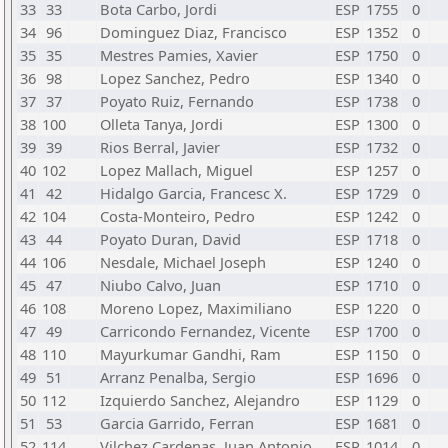
33
33
Bota Carbo, Jordi
ESP
1755
0
34
96
Dominguez Diaz, Francisco
ESP
1352
0
35
35
Mestres Pamies, Xavier
ESP
1750
0
36
98
Lopez Sanchez, Pedro
ESP
1340
0
37
37
Poyato Ruiz, Fernando
ESP
1738
0
38
100
Olleta Tanya, Jordi
ESP
1300
0
39
39
Rios Berral, Javier
ESP
1732
0
40
102
Lopez Mallach, Miguel
ESP
1257
0
41
42
Hidalgo Garcia, Francesc X.
ESP
1729
0
42
104
Costa-Monteiro, Pedro
ESP
1242
0
43
44
Poyato Duran, David
ESP
1718
0
44
106
Nesdale, Michael Joseph
ESP
1240
0
45
47
Niubo Calvo, Juan
ESP
1710
0
46
108
Moreno Lopez, Maximiliano
ESP
1220
0
47
49
Carricondo Fernandez, Vicente
ESP
1700
0
48
110
Mayurkumar Gandhi, Ram
ESP
1150
0
49
51
Arranz Penalba, Sergio
ESP
1696
0
50
112
Izquierdo Sanchez, Alejandro
ESP
1129
0
51
53
Garcia Garrido, Ferran
ESP
1681
0
52
114
Vilchez Cardenas, Juan Antonio
ESP
1014
0