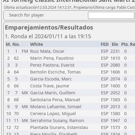
Última actualización12.03.2024 14:12:31, Propietario/Última carga: Pablo Casti
Search for player
Emparejamientos/Resultados
1. Ronda el 2024/01/11 a las 19:15
M.
No.
White
FED
Elo
Pts.
Re
1
1
FM
Ruiz Mata, Oscar
ESP
2231
0
2
62
Marin Pena, Faustino
ESP
1610
0
3
3
Perez Pastora, Evarist
ESP
2080
0
4
64
Bertolin Escriche, Tomas
ESP
1606
0
5
5
Garcia Escoda, Marc
ESP
2074
0
6
66
Costa Trave, Jaume
ESP
1600
0
7
7
MK
Garcia Marin, Guillem
ESP
2052
0
8
68
Santolaria Pena, Manuel
ESP
1583
0
9
9
MK
Molano Lafuente, Ismael
ESP
2013
0
10
70
Cervera Lopez, Miguel
ESP
1580
0
11
11
MK
Serrahima Susany, Ramon
ESP
1947
0
12
72
Plantada Siurans, Estanislau
ESP
1573
0
13
13
Riera Morilla, Elisabeth
ESP
1924
0