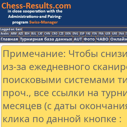
Logged on: Gast
Arabic
ARM
AZE
BIH
BUL
CAT
CHN
CRO
CZE
DEN
ENG
ESP
FAI
FIN
FRA
GER
GRE
INA
I
Главная
Турнирная база данных
AUT
Фото
ЧАВО
Онлайн
Примечание: Чтобы снизит
из-за ежедневного сканир
поисковыми системами ти
проч., все ссылки на тур
месяцев (с даты окончани
клика по данной кнопке :