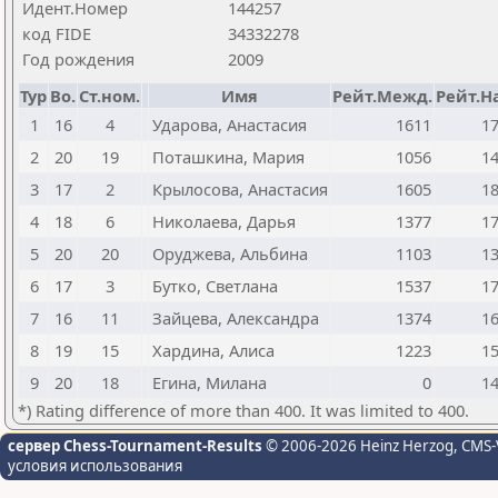
Идент.Номер
144257
код FIDE
34332278
Год рождения
2009
Тур
Bo.
Ст.ном.
Имя
Рейт.Межд.
Рейт.Н
1
16
4
Ударова, Анастасия
1611
1
2
20
19
Поташкина, Мария
1056
1
3
17
2
Крылосова, Анастасия
1605
1
4
18
6
Николаева, Дарья
1377
1
5
20
20
Оруджева, Альбина
1103
1
6
17
3
Бутко, Светлана
1537
1
7
16
11
Зайцева, Александра
1374
1
8
19
15
Хардина, Алиса
1223
1
9
20
18
Егина, Милана
0
1
*) Rating difference of more than 400. It was limited to 400.
сервер Chess-Tournament-Results
© 2006-2026 Heinz Herzog
, CMS-
условия использования