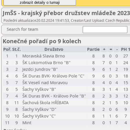
JmŠS - krajský přebor družstev mládeže 202
Poslední aktualizace20.02.2024 19:41:53, Creator/Last Upload: Czech Republic
Search for team
Konečné pořadí po 9 kolech
Poř.
St.č.
Družstvo
Partie
+
=
-
PH 
1
1
Moravská Slavia Brno
8
8
0
0
27
2
3
ŠK Lokomotiva Brno "B"
8
7
0
1
24
3
2
Jezdci Jundrov "B"
9
6
1
2
19
4
6
ŠK Duras BVK- Královo Pole "C"
9
6
0
3
18
5
7
ŠK Veselí nad Moravou
8
4
0
4
15
6
5
Šachy Vyškov "B"
8
3
1
4
13
7
4
ŠK Duras BVK - Královo Pole "B"
8
2
3
3
12
8
11
Šachová škola HŘÍBATA
8
2
1
5
10
9
8
Šachy Vyškov "D"
8
2
0
6
9
10
10
Šachy Vyškov "C"
8
1
1
6
7
11
9
Mint
8
0
1
7
4