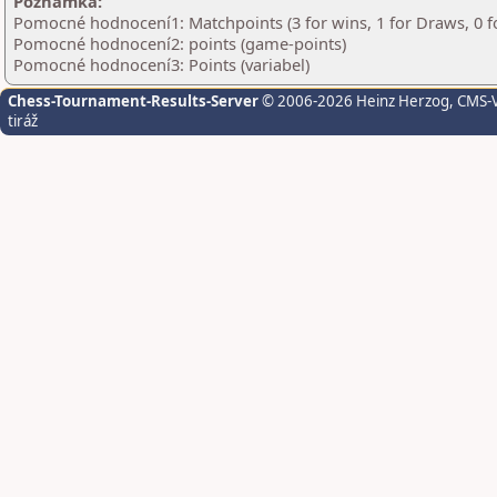
Poznámka:
Pomocné hodnocení1: Matchpoints (3 for wins, 1 for Draws, 0 f
Pomocné hodnocení2: points (game-points)
Pomocné hodnocení3: Points (variabel)
Chess-Tournament-Results-Server
© 2006-2026 Heinz Herzog
, CMS-
tiráž