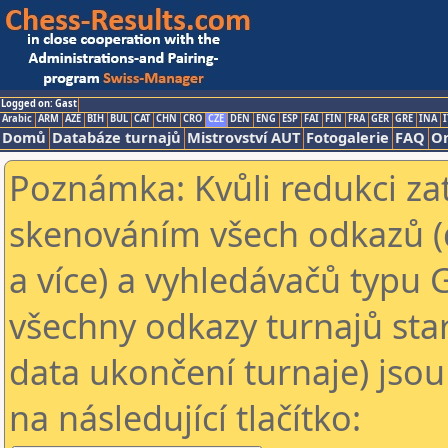
Logged on: Gast
Arabic
ARM
AZE
BIH
BUL
CAT
CHN
CRO
CZE
DEN
ENG
ESP
FAI
FIN
FRA
GER
GRE
INA
I
Domů
Databáze turnajů
Mistrovství AUT
Fotogalerie
FAQ
On
Poznámka: Kvůli redukci za
skenováním všech odkazů (
a více) a vyhledávačů typu 
všechny odkazy turnajů star
data ukončení turnaje) jsou
na následující tlačítko: