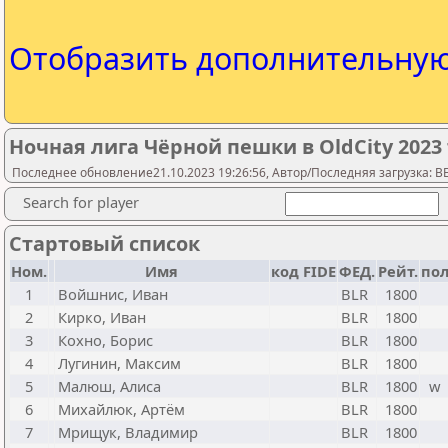
Отобразить дополнительну
Ночная лига Чёрной пешки в OldCity 2023
Последнее обновление21.10.2023 19:26:56, Автор/Последняя загрузка: 
Search for player
Стартовый список
Ном.
Имя
код FIDE
ФЕД.
Рейт.
по
1
Войшнис, Иван
BLR
1800
2
Кирко, Иван
BLR
1800
3
Кохно, Борис
BLR
1800
4
Лугинин, Максим
BLR
1800
5
Малюш, Алиса
BLR
1800
w
6
Михайлюк, Артём
BLR
1800
7
Мрищук, Владимир
BLR
1800