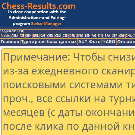
Logged on: Gast
Arabic
ARM
AZE
BIH
BUL
CAT
CHN
CRO
CZE
DEN
ENG
ESP
FAI
FIN
FRA
GER
GRE
INA
I
Главная
Турнирная база данных
AUT
Фото
ЧАВО
Онлайн
Примечание: Чтобы снизи
из-за ежедневного скани
поисковыми системами ти
проч., все ссылки на тур
месяцев (с даты окончан
после клика по данной кн