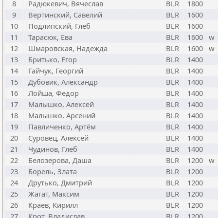
8
Радюкевич, Вячеслав
BLR
1800
9
Вертинский, Савелий
BLR
1600
10
Подлипский, Глеб
BLR
1600
11
Тарасюк, Ева
BLR
1600
w
12
Шмаровская, Надежда
BLR
1600
w
13
Бритько, Егор
BLR
1400
14
Гайчук, Георгий
BLR
1400
15
Дубовик, Александр
BLR
1400
16
Лойша, Федор
BLR
1400
17
Малышко, Алексей
BLR
1400
18
Малышко, Арсений
BLR
1400
19
Павличенко, Артём
BLR
1400
20
Суровец, Алексей
BLR
1400
21
Чудинов, Глеб
BLR
1400
22
Белозерова, Даша
BLR
1200
w
23
Борель, Злата
BLR
1200
24
Друтько, Дмитрий
BLR
1200
25
Жагат, Максим
BLR
1200
26
Краев, Кирилл
BLR
1200
27
Крот, Владислав
BLR
1200