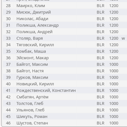
28
Маирко, Клим
BLR
1200
29
Мисюк, Дмитрий
BLR
1200
30
Николас, Абади
BLR
1200
31
Поликша, Александр
BLR
1200
32
Поликша, Андрей
BLR
1200
33
Столяр, Варя
BLR
1200
w
34
Тяговский, Кирилл
BLR
1200
35
Хомбак, Маша
BLR
1200
36
Эйсмонт, Макар
BLR
1200
37
Байгот, Максим
BLR
1000
38
Байгот, Настя
BLR
1000
39
Гурков, Максим
BLR
1000
40
Новицкий, Кирилл
BLR
1000
41
Рождественский, Константин
BLR
1000
42
Смбатян, Артём
BLR
1000
43
Толстов, Глеб
BLR
1000
44
Ульянов, Глеб
BLR
1000
45
Шикуть, Роман
BLR
1000
46
Шустов, Степан
BLR
1000