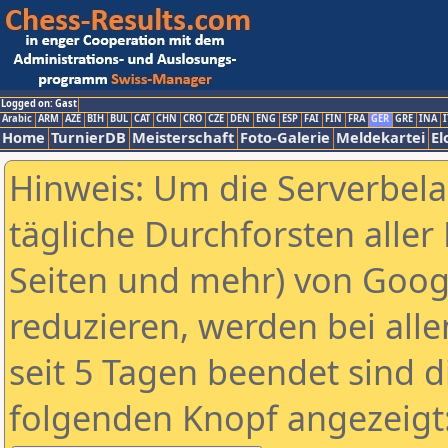
Logged on: Gast
Arabic
ARM
AZE
BIH
BUL
CAT
CHN
CRO
CZE
DEN
ENG
ESP
FAI
FIN
FRA
GER
GRE
INA
I
Home
TurnierDB
Meisterschaft
Foto-Galerie
Meldekartei
El
Hinweis: Um die Serverbel
tägliche Durchforsten aller 
Seiten und mehr) von Goog
reduzieren, werden bei alle
seit 5 Tagen beendet sind d
folgenden Knopf angezeigt