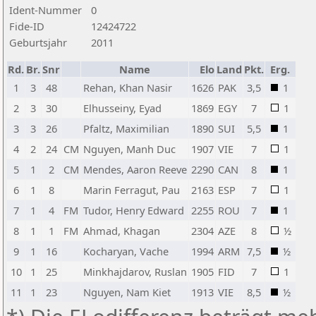
Ident-Nummer
0
Fide-ID
12424722
Geburtsjahr
2011
Rd.
Br.
Snr
Name
Elo
Land
Pkt.
Erg.
1
3
48
Rehan, Khan Nasir
1626
PAK
3,5
1
2
3
30
Elhusseiny, Eyad
1869
EGY
7
1
3
3
26
Pfaltz, Maximilian
1890
SUI
5,5
1
4
2
24
CM
Nguyen, Manh Duc
1907
VIE
7
1
5
1
2
CM
Mendes, Aaron Reeve
2290
CAN
8
1
6
1
8
Marin Ferragut, Pau
2163
ESP
7
1
7
1
4
FM
Tudor, Henry Edward
2255
ROU
7
1
8
1
1
FM
Ahmad, Khagan
2304
AZE
8
½
9
1
16
Kocharyan, Vache
1994
ARM
7,5
½
10
1
25
Minkhajdarov, Ruslan
1905
FID
7
1
11
1
23
Nguyen, Nam Kiet
1913
VIE
8,5
½