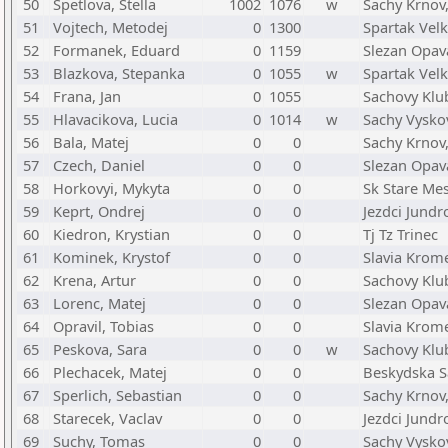
50
Spetlova, Stella
1002
1076
w
Sachy Krnov,
51
Vojtech, Metodej
0
1300
Spartak Velk
52
Formanek, Eduard
0
1159
Slezan Opav
53
Blazkova, Stepanka
0
1055
w
Spartak Velk
54
Frana, Jan
0
1055
Sachovy Klub
55
Hlavacikova, Lucia
0
1014
w
Sachy Vyskov
56
Bala, Matej
0
0
Sachy Krnov,
57
Czech, Daniel
0
0
Slezan Opav
58
Horkovyi, Mykyta
0
0
Sk Stare Me
59
Keprt, Ondrej
0
0
Jezdci Jundr
60
Kiedron, Krystian
0
0
Tj Tz Trinec
61
Kominek, Krystof
0
0
Slavia Krome
62
Krena, Artur
0
0
Sachovy Klu
63
Lorenc, Matej
0
0
Slezan Opav
64
Opravil, Tobias
0
0
Slavia Krome
65
Peskova, Sara
0
0
w
Sachovy Klu
66
Plechacek, Matej
0
0
Beskydska S
67
Sperlich, Sebastian
0
0
Sachy Krnov,
68
Starecek, Vaclav
0
0
Jezdci Jundr
69
Suchy, Tomas
0
0
Sachy Vyskov