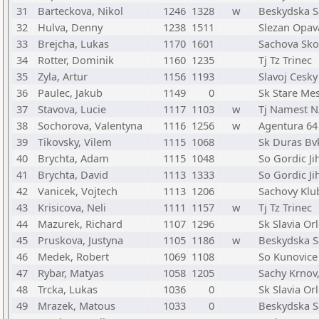
31
Barteckova, Nikol
1246
1328
w
Beskydska S
32
Hulva, Denny
1238
1511
Slezan Opav
33
Brejcha, Lukas
1170
1601
Sachova Sko
34
Rotter, Dominik
1160
1235
Tj Tz Trinec
35
Zyla, Artur
1156
1193
Slavoj Cesky
36
Paulec, Jakub
1149
0
Sk Stare Me
37
Stavova, Lucie
1117
1103
w
Tj Namest N
38
Sochorova, Valentyna
1116
1256
w
Agentura 64
39
Tikovsky, Vilem
1115
1068
Sk Duras Bv
40
Brychta, Adam
1115
1048
So Gordic Ji
41
Brychta, David
1113
1333
So Gordic Ji
42
Vanicek, Vojtech
1113
1206
Sachovy Klub
43
Krisicova, Neli
1111
1157
w
Tj Tz Trinec
44
Mazurek, Richard
1107
1296
Sk Slavia Or
45
Pruskova, Justyna
1105
1186
w
Beskydska S
46
Medek, Robert
1069
1108
So Kunovice
47
Rybar, Matyas
1058
1205
Sachy Krnov,
48
Trcka, Lukas
1036
0
Sk Slavia Or
49
Mrazek, Matous
1033
0
Beskydska S