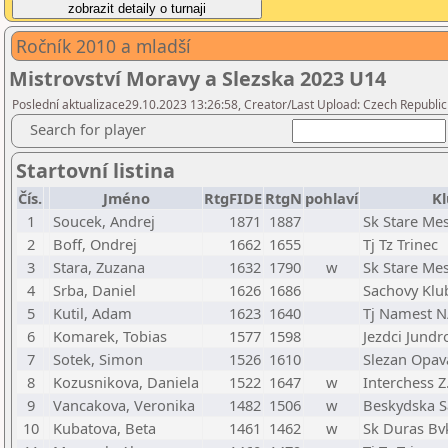
Ročník 2010 a mladší
Mistrovství Moravy a Slezska 2023 U14
Poslední aktualizace29.10.2023 13:26:58, Creator/Last Upload: Czech Republic
Search for player
Startovní listina
Čís.
Jméno
RtgFIDE
RtgN
pohlaví
Kl
1
Soucek, Andrej
1871
1887
Sk Stare Me
2
Boff, Ondrej
1662
1655
Tj Tz Trinec
3
Stara, Zuzana
1632
1790
w
Sk Stare Me
4
Srba, Daniel
1626
1686
Sachovy Klu
5
Kutil, Adam
1623
1640
Tj Namest N
6
Komarek, Tobias
1577
1598
Jezdci Jundr
7
Sotek, Simon
1526
1610
Slezan Opav
8
Kozusnikova, Daniela
1522
1647
w
Interchess Z
9
Vancakova, Veronika
1482
1506
w
Beskydska S
10
Kubatova, Beta
1461
1462
w
Sk Duras Bv