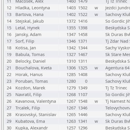
11
Macosek, Alex
1460
1479
Tj Tz Trinec
12
Hladka, Leontyna
1403
1502
w
Jezdci Jundr
13
Bartova, Hana
1402
1522
w
Sachovy Klu
14
Stejskal, Jakub
1372
1416
So Gordic Ji
15
Letal, Hynek
1355
1398
Beskydska S
16
Jansky, Adam
1347
1458
Sk Duras Bv
17
Sorf, Filip
1346
1371
Tj Zdar Nad 
18
Kotisa, Jan
1342
1344
Sachy Vyskov
19
Babula, Tomas
1327
1467
Sk Stare Me
20
Belocky, Daniel
1310
1311
Beskydska S
21
Bouchalova, Kveta
1306
1325
w
Agentura 64
22
Horak, Hanus
1285
1408
Sachovy Klu
23
Poruban, Tomas
1280
0
Sachovy Klu
24
Kozdon, Marek
1279
1349
Tj Tz Trinec
25
Navratil, Filip
1268
1107
So Gordic Ji
26
Kavanova, Valentyna
1267
1548
w
Tj Namest N
27
Trcalek, Filip
1267
1346
Telovychovn
28
Krasovskyi, Stanislav
1265
1446
Sachovy Klu
29
Kubatova, Ema
1263
1341
w
Sk Duras Bv
30
Kupka, Alexandr
1257
1296
Beskydska S