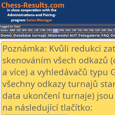
Logged on: Gast
Arabic
ARM
AZE
BIH
BUL
CAT
CHN
CRO
CZE
DEN
ENG
ESP
FAI
FIN
FRA
GER
GRE
INA
I
Domů
Databáze turnajů
Mistrovství AUT
Fotogalerie
FAQ
On
Poznámka: Kvůli redukci za
skenováním všech odkazů (
a více) a vyhledávačů typu 
všechny odkazy turnajů star
data ukončení turnaje) jsou
na následující tlačítko: