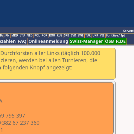
Servert
TA
JPN
MKD
LTU
NED
POL
POR
ROU
RUS
SRB
SVK
SWE
TUR
UKR
VIE
FontSize:11pt
ozahlen
FAQ
Onlineanmeldung
Swiss-Manager
ÖSB
FIDE
urchforsten aller Links (täglich 100.000
ieren, werden bei allen Turnieren, die
ch folgenden Knopf angezeigt:
A
69 795 397
 +382 67 237 360
71