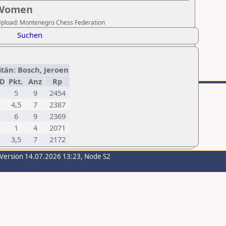
 Women
r Upload: Montenegro Chess Federation
Suchen
itän: Bosch, Jeroen
ID
Pkt.
Anz
Rp
5
9
2454
4,5
7
2387
6
9
2369
1
4
2071
3,5
7
2172
-Version 14.07.2026 13:23, Node S2