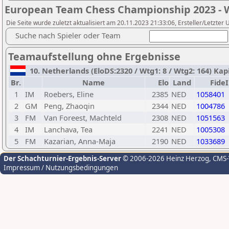
European Team Chess Championship 2023 -
Die Seite wurde zuletzt aktualisiert am 20.11.2023 21:33:06, Ersteller/Letzte
Suche nach Spieler oder Team
Teamaufstellung ohne Ergebnisse
10. Netherlands (EloDS:2320 / Wtg1: 8 / Wtg2: 164) Kap
Br.
Name
Elo
Land
Fide
1
IM
Roebers, Eline
2385
NED
1058401
2
GM
Peng, Zhaoqin
2344
NED
1004786
3
FM
Van Foreest, Machteld
2308
NED
1051563
4
IM
Lanchava, Tea
2241
NED
1005308
5
FM
Kazarian, Anna-Maja
2190
NED
1033689
Der Schachturnier-Ergebnis-Server
© 2006-2026 Heinz Herzog
, CMS
Impressum / Nutzungsbedingungen