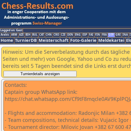
Logged on: Gast
Arabic
ARM
AZE
BIH
BUL
CAT
CHN
CRO
CZE
DEN
ENG
ESP
FAI
FIN
FRA
GER
GRE
INA
I
Home
TurnierDB
Meisterschaft
Foto-Galerie
Meldekartei
El
Hinweis: Um die Serverbelastung durch das tägliche D
Seiten und mehr) von Google, Yahoo und Co zu reduz
bereits seit 5 Tagen beendet sind die Links erst dur
Contacts:
Captain group WhatsApp link:
https://chat.whatsapp.com/Cf9tF8mqcle0AV9KplPQJ
- Flights and accommodation: Radonjic Milan +382 
- Team compositions, technical details: Vujacic Igor
- Tournament director: Milovic Jovan +382 67 600 4