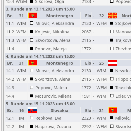
15.4
WGM
Sikorova, Olga
2183
-
Popovic
3. Runde am 13.11.2023 um 15.00
Br.
31
Montenegro
Elo
-
32
Nort
11.1
WIM
Milovic, Aleksandra
2130
-
WFM
Stojkov
11.2
WFM
Koljevic, Nikolina
2067
-
Manova
11.3
WFM
Skvortsova, Alena
2115
-
Trajkov
11.4
Popovic, Mateja
1772
-
Zhezho
4. Runde am 14.11.2023 um 15.00
Br.
31
Montenegro
Elo
-
25
14.1
WIM
Milovic, Aleksandra
2130
-
WIM
Newrkla
14.2
WFM
Skvortsova, Alena
2115
-
WFM
Trippol
14.3
Popovic, Mateja
1772
-
WFM
Teuschl
14.4
Mosurovic, Milena
1581
-
WIM
Exler, 
5. Runde am 15.11.2023 um 15.00
Br.
16
Slovakia
Elo
-
31
Mo
12.1
IM
Repkova, Eva
2323
-
WIM
Milovic
12.2
IM
Hagarova, Zuzana
2292
-
WFM
Skvorts