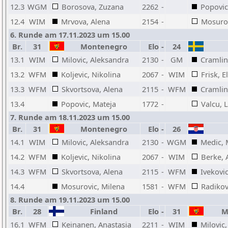
12.3
WGM
Borosova, Zuzana
2262
-
Popovic
12.4
WIM
Mrvova, Alena
2154
-
Mosurov
6. Runde am 17.11.2023 um 15.00
Br.
31
Montenegro
Elo
-
24
13.1
WIM
Milovic, Aleksandra
2130
-
GM
Cramlin
13.2
WFM
Koljevic, Nikolina
2067
-
WIM
Frisk, E
13.3
WFM
Skvortsova, Alena
2115
-
WFM
Cramlin
13.4
Popovic, Mateja
1772
-
Valcu, 
7. Runde am 18.11.2023 um 15.00
Br.
31
Montenegro
Elo
-
26
14.1
WIM
Milovic, Aleksandra
2130
-
WGM
Medic, 
14.2
WFM
Koljevic, Nikolina
2067
-
WIM
Berke, 
14.3
WFM
Skvortsova, Alena
2115
-
WFM
Ivekovi
14.4
Mosurovic, Milena
1581
-
WFM
Radikov
8. Runde am 19.11.2023 um 15.00
Br.
28
Finland
Elo
-
31
Mo
16.1
WFM
Keinanen, Anastasia
2211
-
WIM
Milovic