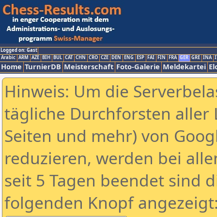
Logged on: Gast
Arabic
ARM
AZE
BIH
BUL
CAT
CHN
CRO
CZE
DEN
ENG
ESP
FAI
FIN
FRA
GER
GRE
INA
I
Home
TurnierDB
Meisterschaft
Foto-Galerie
Meldekartei
El
Hinweis: Um die Serverbela
tägliche Durchforsten aller 
Seiten und mehr) von Goog
reduzieren, werden bei alle
seit 5 Tagen beendet sind d
folgenden Knopf angezeigt