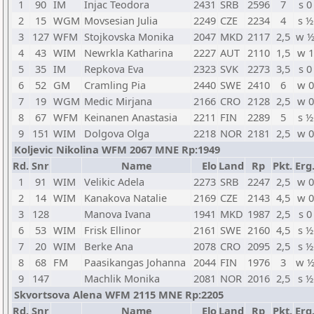
1
90
IM
Injac Teodora
2431
SRB
2596
7
s 0
2
15
WGM
Movsesian Julia
2249
CZE
2234
4
s ½
3
127
WFM
Stojkovska Monika
2047
MKD
2117
2,5
w 
4
43
WIM
Newrkla Katharina
2227
AUT
2110
1,5
w 1
5
35
IM
Repkova Eva
2323
SVK
2273
3,5
s 0
6
52
GM
Cramling Pia
2440
SWE
2410
6
w 0
7
19
WGM
Medic Mirjana
2166
CRO
2128
2,5
w 0
8
67
WFM
Keinanen Anastasia
2211
FIN
2289
5
s ½
9
151
WIM
Dolgova Olga
2218
NOR
2181
2,5
w 0
Koljevic Nikolina WFM 2067 MNE Rp:1949
Rd.
Snr
Name
Elo
Land
Rp
Pkt.
Erg
1
91
WIM
Velikic Adela
2273
SRB
2247
2,5
w 0
2
14
WIM
Kanakova Natalie
2169
CZE
2143
4,5
w 0
3
128
Manova Ivana
1941
MKD
1987
2,5
s 0
6
53
WIM
Frisk Ellinor
2161
SWE
2160
4,5
s ½
7
20
WIM
Berke Ana
2078
CRO
2095
2,5
s ½
8
68
FM
Paasikangas Johanna
2044
FIN
1976
3
w 
9
147
Machlik Monika
2081
NOR
2016
2,5
s ½
Skvortsova Alena WFM 2115 MNE Rp:2205
Rd.
Snr
Name
Elo
Land
Rp
Pkt.
Erg