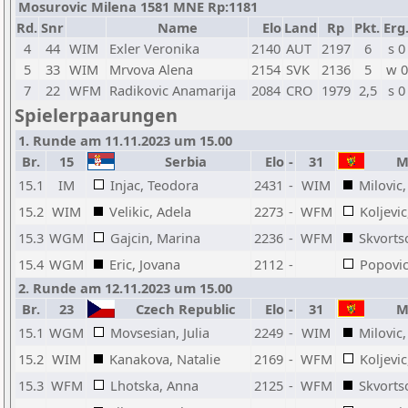
Mosurovic Milena 1581 MNE Rp:1181
Rd.
Snr
Name
Elo
Land
Rp
Pkt.
Erg
4
44
WIM
Exler Veronika
2140
AUT
2197
6
s 0
5
33
WIM
Mrvova Alena
2154
SVK
2136
5
w 0
7
22
WFM
Radikovic Anamarija
2084
CRO
1979
2,5
s 0
Spielerpaarungen
1. Runde am 11.11.2023 um 15.00
Br.
15
Serbia
Elo
-
31
Mo
15.1
IM
Injac, Teodora
2431
-
WIM
Milovic
15.2
WIM
Velikic, Adela
2273
-
WFM
Koljevic
15.3
WGM
Gajcin, Marina
2236
-
WFM
Skvorts
15.4
WGM
Eric, Jovana
2112
-
Popovic
2. Runde am 12.11.2023 um 15.00
Br.
23
Czech Republic
Elo
-
31
Mo
15.1
WGM
Movsesian, Julia
2249
-
WIM
Milovic
15.2
WIM
Kanakova, Natalie
2169
-
WFM
Koljevic
15.3
WFM
Lhotska, Anna
2125
-
WFM
Skvorts