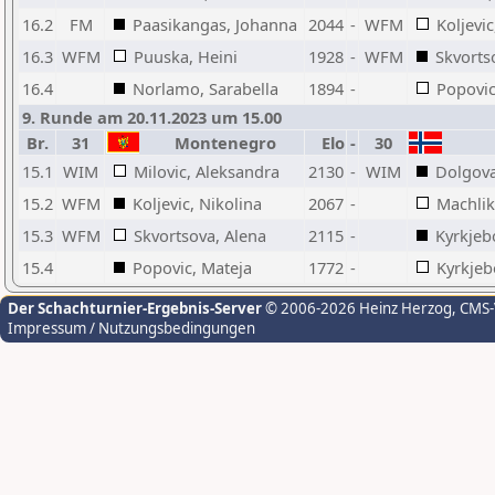
16.2
FM
Paasikangas, Johanna
2044
-
WFM
Koljevic
16.3
WFM
Puuska, Heini
1928
-
WFM
Skvorts
16.4
Norlamo, Sarabella
1894
-
Popovic
9. Runde am 20.11.2023 um 15.00
Br.
31
Montenegro
Elo
-
30
15.1
WIM
Milovic, Aleksandra
2130
-
WIM
Dolgova
15.2
WFM
Koljevic, Nikolina
2067
-
Machlik
15.3
WFM
Skvortsova, Alena
2115
-
Kyrkjeb
15.4
Popovic, Mateja
1772
-
Kyrkjeb
Der Schachturnier-Ergebnis-Server
© 2006-2026 Heinz Herzog
, CMS
Impressum / Nutzungsbedingungen