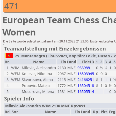
471
European Team Chess Cha
Women
Die Seite wurde zuletzt aktualisiert am 20.11.2023 21:33:06, Ersteller/Letzte
Teamaufstellung mit Einzelergebnissen
29. Montenegro (EloDS:2021, Kapitän: Lekic, Dusan / Wt
Br.
Name
Elo
Land
FideID
1
2
3
4
5
1
WIM
Milovic, Aleksandra
2130
MNE
933988
0
½
½
1
0
2
WFM
Koljevic, Nikolina
2067
MNE
16503945
0
0
0
3
WFM
Skvortsova, Alena
2115
MNE
24166251
½
1
1
1
½
4
Popovic, Mateja
1772
MNE
16504518
½
1
0
½
0
5
Mosurovic, Milena
1581
MNE
16505514
0
0
Spieler Info
Milovic Aleksandra WIM 2130 MNE Rp:2091
Rd.
Snr
Name
Elo
Land
Rp
Pkt.
Erg