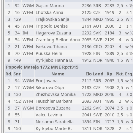
1
92
WGM
Gajcin Marina
2236
SRB
2233
2,5
s ½
2
16
WFM
Lhotska Anna
2125
CZE
1919
2
s 1
3
129
Trajkovska Sanja
1844
MKD
1965
2,5
w 1
4
45
WFM
Trippold Denise
2161
AUT
2030
2
s 1
5
34
IM
Hagarova Zuzana
2292
SVK
2184
3
w 
6
54
WFM
Cramling Bellon Anna
2085
SWE
2129
4
w 0
7
21
WFM
Ivekovic Tihana
2136
CRO
2207
4
w 
8
70
WFM
Puuska Heini
1928
FIN
1889
2,5
s ½
9
149
Kyrkjebo Hanna B.
1912
NOR
1840
1,5
w 1
Popovic Mateja 1772 MNE Rp:1915
Rd.
Snr
Name
Elo
Land
Rp
Pkt.
Erg
1
94
WGM
Eric Jovana
2112
SRB
2063
1,5
w 
2
17
WGM
Sikorova Olga
2183
CZE
1908
2,5
w 1
3
130
Zhezhovska Monika
1722
MKD
2046
4
s 0
4
152
WFM
Teuschler Barbara
2093
AUT
1899
2
w 
5
37
WGM
Borosova Zuzana
2262
SVK
2074
3,5
s 0
6
55
Valcu Lavinia
2041
SWE
2010
2,5
s 0
8
71
Norlamo Sarabella
1894
FIN
1717
1,5
w 0
9
150
Kyrkjebo Marte B.
1811
NOR
1828
2
s 1