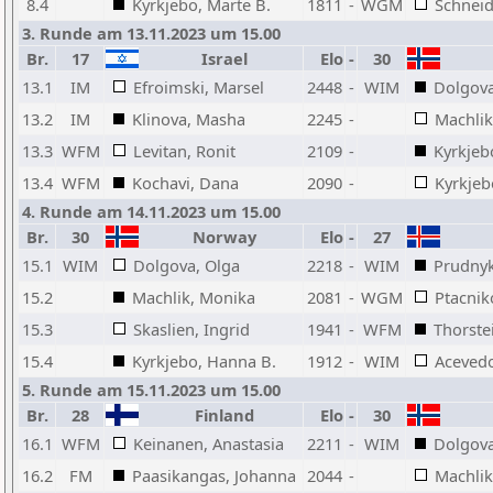
8.4
Kyrkjebo, Marte B.
1811
-
WGM
Schneid
3. Runde am 13.11.2023 um 15.00
Br.
17
Israel
Elo
-
30
13.1
IM
Efroimski, Marsel
2448
-
WIM
Dolgova
13.2
IM
Klinova, Masha
2245
-
Machlik
13.3
WFM
Levitan, Ronit
2109
-
Kyrkjeb
13.4
WFM
Kochavi, Dana
2090
-
Kyrkjeb
4. Runde am 14.11.2023 um 15.00
Br.
30
Norway
Elo
-
27
15.1
WIM
Dolgova, Olga
2218
-
WIM
Prudnyk
15.2
Machlik, Monika
2081
-
WGM
Ptacnik
15.3
Skaslien, Ingrid
1941
-
WFM
Thorste
15.4
Kyrkjebo, Hanna B.
1912
-
WIM
Acevedo
5. Runde am 15.11.2023 um 15.00
Br.
28
Finland
Elo
-
30
16.1
WFM
Keinanen, Anastasia
2211
-
WIM
Dolgova
16.2
FM
Paasikangas, Johanna
2044
-
Machlik