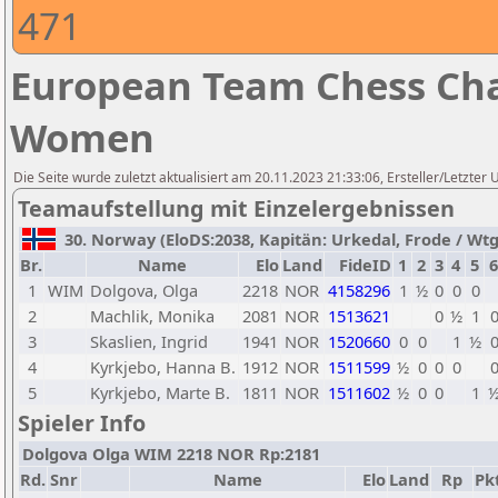
471
European Team Chess Cha
Women
Die Seite wurde zuletzt aktualisiert am 20.11.2023 21:33:06, Ersteller/Letzte
Teamaufstellung mit Einzelergebnissen
30. Norway (EloDS:2038, Kapitän: Urkedal, Frode / Wtg1
Br.
Name
Elo
Land
FideID
1
2
3
4
5
6
1
WIM
Dolgova, Olga
2218
NOR
4158296
1
½
0
0
0
2
Machlik, Monika
2081
NOR
1513621
0
½
1
3
Skaslien, Ingrid
1941
NOR
1520660
0
0
1
½
4
Kyrkjebo, Hanna B.
1912
NOR
1511599
½
0
0
0
5
Kyrkjebo, Marte B.
1811
NOR
1511602
½
0
0
1
Spieler Info
Dolgova Olga WIM 2218 NOR Rp:2181
Rd.
Snr
Name
Elo
Land
Rp
Pkt