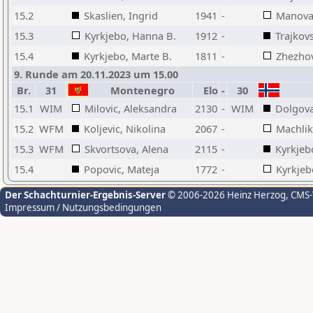
15.2
Skaslien, Ingrid
1941
-
Manova
15.3
Kyrkjebo, Hanna B.
1912
-
Trajkov
15.4
Kyrkjebo, Marte B.
1811
-
Zhezho
9. Runde am 20.11.2023 um 15.00
Br.
31
Montenegro
Elo
-
30
15.1
WIM
Milovic, Aleksandra
2130
-
WIM
Dolgova
15.2
WFM
Koljevic, Nikolina
2067
-
Machlik
15.3
WFM
Skvortsova, Alena
2115
-
Kyrkjeb
15.4
Popovic, Mateja
1772
-
Kyrkjeb
Der Schachturnier-Ergebnis-Server
© 2006-2026 Heinz Herzog
, CMS
Impressum / Nutzungsbedingungen