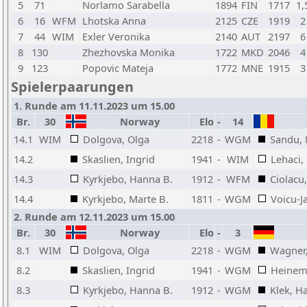
5
71
Norlamo Sarabella
1894
FIN
1717
1,
6
16
WFM
Lhotska Anna
2125
CZE
1919
2
7
44
WIM
Exler Veronika
2140
AUT
2197
6
8
130
Zhezhovska Monika
1722
MKD
2046
4
9
123
Popovic Mateja
1772
MNE
1915
3
Spielerpaarungen
1. Runde am 11.11.2023 um 15.00
Br.
30
Norway
Elo
-
14
14.1
WIM
Dolgova, Olga
2218
-
WGM
Sandu, 
14.2
Skaslien, Ingrid
1941
-
WIM
Lehaci,
14.3
Kyrkjebo, Hanna B.
1912
-
WFM
Ciolacu
14.4
Kyrkjebo, Marte B.
1811
-
WGM
Voicu-J
2. Runde am 12.11.2023 um 15.00
Br.
30
Norway
Elo
-
3
8.1
WIM
Dolgova, Olga
2218
-
WGM
Wagner,
8.2
Skaslien, Ingrid
1941
-
WGM
Heinema
8.3
Kyrkjebo, Hanna B.
1912
-
WGM
Klek, H