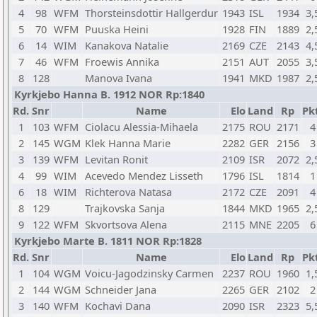
4
98
WFM
Thorsteinsdottir Hallgerdur
1943
ISL
1934
3,
5
70
WFM
Puuska Heini
1928
FIN
1889
2,
6
14
WIM
Kanakova Natalie
2169
CZE
2143
4,
7
46
WFM
Froewis Annika
2151
AUT
2055
3,
8
128
Manova Ivana
1941
MKD
1987
2,
Kyrkjebo Hanna B. 1912 NOR Rp:1840
Rd.
Snr
Name
Elo
Land
Rp
Pkt
1
103
WFM
Ciolacu Alessia-Mihaela
2175
ROU
2171
4
2
145
WGM
Klek Hanna Marie
2282
GER
2156
3
3
139
WFM
Levitan Ronit
2109
ISR
2072
2,
4
99
WIM
Acevedo Mendez Lisseth
1796
ISL
1814
1
6
18
WIM
Richterova Natasa
2172
CZE
2091
4
8
129
Trajkovska Sanja
1844
MKD
1965
2,
9
122
WFM
Skvortsova Alena
2115
MNE
2205
6
Kyrkjebo Marte B. 1811 NOR Rp:1828
Rd.
Snr
Name
Elo
Land
Rp
Pkt
1
104
WGM
Voicu-Jagodzinsky Carmen
2237
ROU
1960
1,
2
144
WGM
Schneider Jana
2265
GER
2102
2
3
140
WFM
Kochavi Dana
2090
ISR
2323
5,