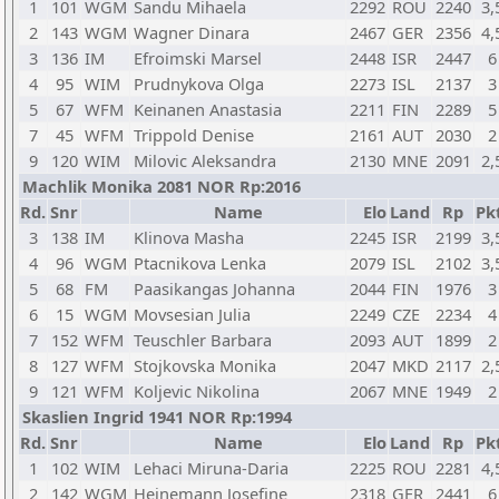
1
101
WGM
Sandu Mihaela
2292
ROU
2240
3,
2
143
WGM
Wagner Dinara
2467
GER
2356
4,
3
136
IM
Efroimski Marsel
2448
ISR
2447
6
4
95
WIM
Prudnykova Olga
2273
ISL
2137
3
5
67
WFM
Keinanen Anastasia
2211
FIN
2289
5
7
45
WFM
Trippold Denise
2161
AUT
2030
2
9
120
WIM
Milovic Aleksandra
2130
MNE
2091
2,
Machlik Monika 2081 NOR Rp:2016
Rd.
Snr
Name
Elo
Land
Rp
Pkt
3
138
IM
Klinova Masha
2245
ISR
2199
3,
4
96
WGM
Ptacnikova Lenka
2079
ISL
2102
3,
5
68
FM
Paasikangas Johanna
2044
FIN
1976
3
6
15
WGM
Movsesian Julia
2249
CZE
2234
4
7
152
WFM
Teuschler Barbara
2093
AUT
1899
2
8
127
WFM
Stojkovska Monika
2047
MKD
2117
2,
9
121
WFM
Koljevic Nikolina
2067
MNE
1949
2
Skaslien Ingrid 1941 NOR Rp:1994
Rd.
Snr
Name
Elo
Land
Rp
Pkt
1
102
WIM
Lehaci Miruna-Daria
2225
ROU
2281
4,
2
142
WGM
Heinemann Josefine
2318
GER
2441
6