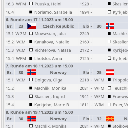
16.3
WFM
Puuska, Heini
1928
-
Skaslien
16.4
Norlamo, Sarabella
1894
-
Kyrkjeb
6. Runde am 17.11.2023 um 15.00
Br.
23
Czech Republic
Elo
-
30
15.1
WGM
Movsesian, Julia
2249
-
Machlik
15.2
WIM
Kanakova, Natalie
2169
-
Skaslien
15.3
WIM
Richterova, Natasa
2172
-
Kyrkjeb
15.4
WFM
Lhotska, Anna
2125
-
Kyrkjeb
7. Runde am 18.11.2023 um 15.00
Br.
30
Norway
Elo
-
25
15.1
WIM
Dolgova, Olga
2218
-
WFM
Trippol
15.2
Machlik, Monika
2081
-
WFM
Teuschl
15.3
Skaslien, Ingrid
1941
-
WFM
Froewis
15.4
Kyrkjebo, Marte B.
1811
-
WIM
Exler, 
8. Runde am 19.11.2023 um 15.00
Br.
30
Norway
Elo
-
32
No
15.1
Machlik, Monika
2081
-
WFM
Stojkov