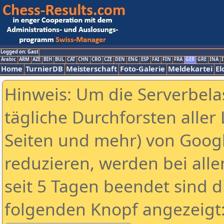
Logged on: Gast
Arabic
ARM
AZE
BIH
BUL
CAT
CHN
CRO
CZE
DEN
ENG
ESP
FAI
FIN
FRA
GER
GRE
INA
I
Home
TurnierDB
Meisterschaft
Foto-Galerie
Meldekartei
El
Hinweis: Um die Serverbela
tägliche Durchforsten aller 
Seiten und mehr) von Goog
reduzieren, werden bei alle
seit 5 Tagen beendet sind d
folgenden Knopf angezeigt