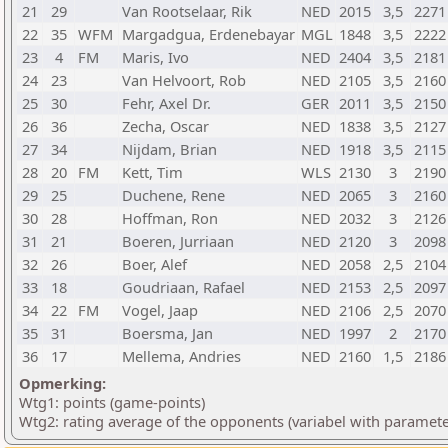
21
29
Van Rootselaar, Rik
NED
2015
3,5
2271
22
35
WFM
Margadgua, Erdenebayar
MGL
1848
3,5
2222
23
4
FM
Maris, Ivo
NED
2404
3,5
2181
24
23
Van Helvoort, Rob
NED
2105
3,5
2160
25
30
Fehr, Axel Dr.
GER
2011
3,5
2150
26
36
Zecha, Oscar
NED
1838
3,5
2127
27
34
Nijdam, Brian
NED
1918
3,5
2115
28
20
FM
Kett, Tim
WLS
2130
3
2190
29
25
Duchene, Rene
NED
2065
3
2160
30
28
Hoffman, Ron
NED
2032
3
2126
31
21
Boeren, Jurriaan
NED
2120
3
2098
32
26
Boer, Alef
NED
2058
2,5
2104
33
18
Goudriaan, Rafael
NED
2153
2,5
2097
34
22
FM
Vogel, Jaap
NED
2106
2,5
2070
35
31
Boersma, Jan
NED
1997
2
2170
36
17
Mellema, Andries
NED
2160
1,5
2186
Opmerking:
Wtg1: points (game-points)
Wtg2: rating average of the opponents (variabel with paramete