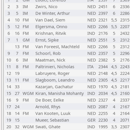
2
3
IM
Zwirs, Nico
NED
2451
6
2336
3
5
IM
De Winter, Arthur
NED
2397
6
2286
4
10
FM
Van Dael, Siem
NED
2321
5,5
2315
5
12
FM
Elgersma, Onno
NED
2266
5,5
2207
6
16
FM
Krishnan, Ritvik
IND
2176
5
2432
7
1
GM
Ernst, Sipke
NED
2551
5
2312
13
FM
Van Foreest, Machteld
NED
2266
5
2312
9
7
FM
Schoorl, Rob
NED
2357
5
2296
10
6
IM
Maatman, Nick
NED
2382
5
2176
11
8
FM
Paltrinieri, Nicholas
ITA
2344
4,5
2243
12
19
Labruyere, Roger
NED
2148
4,5
2224
13
11
FM
Slagboom, Leandro
NED
2305
4,5
2217
14
33
Kazarjan, Gachatur
NED
1970
4,5
2181
15
27
WGM
Kiran, Manisha Mohanty
IND
2034
4,5
2160
16
9
FM
De Boer, Eelke
NED
2327
4
2337
17
24
Arnold, Rhys
NED
2087
4
2167
18
14
FM
Van Kooten, Luuk
NED
2255
4
2164
19
15
Mueer, Sebastian
GER
2230
4
2071
20
32
WGM
Swati, Ghate
IND
1995
3,5
2307