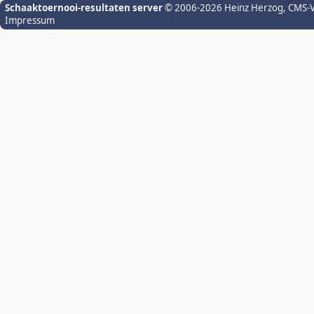
Schaaktoernooi-resultaten server
© 2006-2026 Heinz Herzog
, CMS-
Impressum