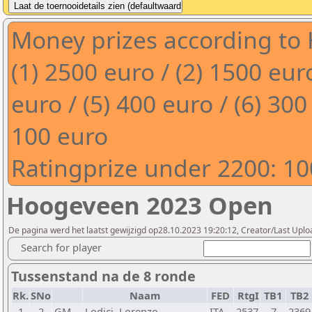
Money prizes according to 
(1) 2500 euro / (2) 1500 euro
euro / (5) 400 euro / (6) 300
100 euro
Ratingprize under 2200: 10
Hoogeveen 2023 Open
De pagina werd het laatst gewijzigd op28.10.2023 19:20:12, Creator/Last Uploa
Search for player
Tussenstand na de 8 ronde
Rk.
SNo
Naam
FED
RtgI
TB1
TB2
1
2
GM
Lodici, Lorenzo
ITA
2537
7
2369