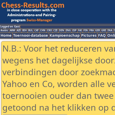
Logged on: Gast
Arabic
ARM
AZE
BIH
BUL
CAT
CHN
CRO
CZE
DEN
ENG
ESP
FAI
FIN
FRA
GER
GRE
INA
I
Home
Toernooi-database
Kampioenschap
Pictures
FAQ
Onli
N.B.: Voor het reduceren va
wegens het dagelijkse door
verbindingen door zoekmac
Yahoo en Co, worden alle v
toernooien ouder dan twee
getoond na het klikken op 