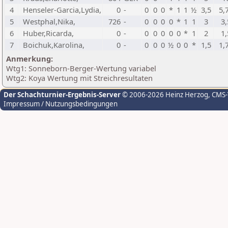
4
Henseler-Garcia,Lydia,
0
-
0
0
0
*
1
1
½
3,5
5,
5
Westphal,Nika,
726
-
0
0
0
0
*
1
1
3
3,
6
Huber,Ricarda,
0
-
0
0
0
0
0
*
1
2
1,
7
Boichuk,Karolina,
0
-
0
0
0
½
0
0
*
1,5
1,
Anmerkung:
Wtg1: Sonneborn-Berger-Wertung variabel
Wtg2: Koya Wertung mit Streichresultaten
Der Schachturnier-Ergebnis-Server
© 2006-2026 Heinz Herzog
, CMS
Impressum / Nutzungsbedingungen