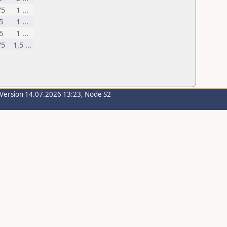
75
1 ...
5
1 ...
5
1 ...
75
1,5 ...
-Version 14.07.2026 13:23, Node S2