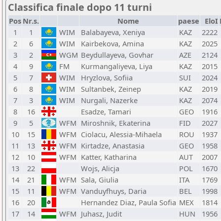
Classifica finale dopo 11 turni
Pos
Nr.s.
Nome
paese
EloI
1
1
WIM
Balabayeva, Xeniya
KAZ
2222
2
6
WIM
Kairbekova, Amina
KAZ
2025
3
2
WGM
Beydullayeva, Govhar
AZE
2124
4
9
FM
Kurmangaliyeva, Liya
KAZ
2015
5
7
WIM
Hryzlova, Sofiia
SUI
2024
6
8
WIM
Sultanbek, Zeinep
KAZ
2019
7
3
WIM
Nurgali, Nazerke
KAZ
2074
8
16
Esadze, Tamari
GEO
1916
9
5
WFM
Miroshnik, Ekaterina
FID
2027
10
15
WFM
Ciolacu, Alessia-Mihaela
ROU
1937
11
13
WFM
Kirtadze, Anastasia
GEO
1958
12
10
WFM
Katter, Katharina
AUT
2007
13
22
Wojs, Alicja
POL
1670
14
21
WFM
Sala, Giulia
ITA
1769
15
11
WFM
Vanduyfhuys, Daria
BEL
1998
16
20
Hernandez Diaz, Paula Sofia
MEX
1814
17
14
WFM
Juhasz, Judit
HUN
1956