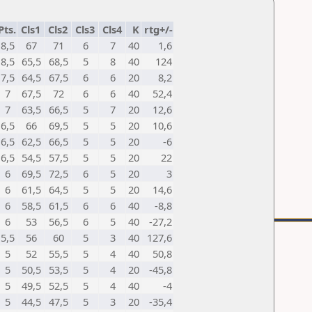
Pts.
Cls1
Cls2
Cls3
Cls4
K
rtg+/-
8,5
67
71
6
7
40
1,6
8,5
65,5
68,5
5
8
40
124
7,5
64,5
67,5
6
6
20
8,2
7
67,5
72
6
6
40
52,4
7
63,5
66,5
5
7
20
12,6
6,5
66
69,5
5
5
20
10,6
6,5
62,5
66,5
5
5
20
-6
6,5
54,5
57,5
5
5
20
22
6
69,5
72,5
6
5
20
3
6
61,5
64,5
5
5
20
14,6
6
58,5
61,5
6
6
40
-8,8
6
53
56,5
6
5
40
-27,2
5,5
56
60
5
3
40
127,6
5
52
55,5
5
4
40
50,8
5
50,5
53,5
5
4
20
-45,8
5
49,5
52,5
5
4
40
-4
5
44,5
47,5
5
3
20
-35,4