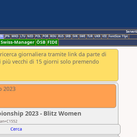
Servert
TA
JPN
MKD
LTU
NED
POL
POR
ROU
RUS
SRB
SVK
SWE
TUR
UKR
VIE
FontSize:11pt
Swiss-Manager
ÖSB
FIDE
ricerca giornaliera tramite link da parte di
nei più vecchi di 15 giorni solo premendo
p 2023
pionship 2023 - Blitz Women
erian+C1552
Cerca