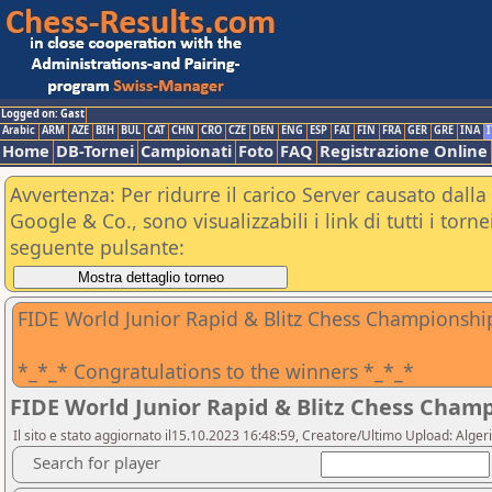
Logged on: Gast
Arabic
ARM
AZE
BIH
BUL
CAT
CHN
CRO
CZE
DEN
ENG
ESP
FAI
FIN
FRA
GER
GRE
INA
I
Home
DB-Tornei
Campionati
Foto
FAQ
Registrazione Online
Avvertenza: Per ridurre il carico Server causato dalla 
Google & Co., sono visualizzabili i link di tutti i tor
seguente pulsante:
FIDE World Junior Rapid & Blitz Chess Championshi
*_*_* Congratulations to the winners *_*_*
FIDE World Junior Rapid & Blitz Chess Cham
Il sito e stato aggiornato il15.10.2023 16:48:59, Creatore/Ultimo Upload: Alg
Search for player