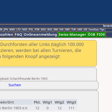
Servert
TA
JPN
MKD
LTU
NED
POL
POR
ROU
RUS
SRB
SVK
SWE
TUR
UKR
VIE
FontSize:11pt
ozahlen
FAQ
Onlineanmeldung
Swiss-Manager
ÖSB
FIDE
urchforsten aller Links (täglich 100.000
ieren, werden bei allen Turnieren, die
ch folgenden Knopf angezeigt:
 Upload: Schachfreunde Berlin 1903
Suchen
ein/Ort
Pkt.
Wtg1
Wtg2
Wtg3
Berlin 1903 e.V.
12
0
12
111