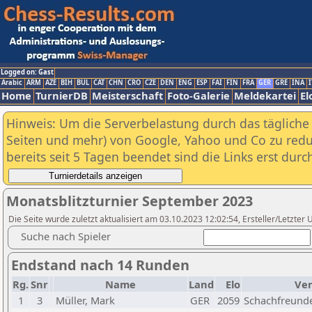
Logged on: Gast
Arabic
ARM
AZE
BIH
BUL
CAT
CHN
CRO
CZE
DEN
ENG
ESP
FAI
FIN
FRA
GER
GRE
INA
I
Home
TurnierDB
Meisterschaft
Foto-Galerie
Meldekartei
El
Hinweis: Um die Serverbelastung durch das tägliche D
Seiten und mehr) von Google, Yahoo und Co zu reduz
bereits seit 5 Tagen beendet sind die Links erst dur
Monatsblitzturnier September 2023
Die Seite wurde zuletzt aktualisiert am 03.10.2023 12:02:54, Ersteller/Letzter
Suche nach Spieler
Endstand nach 14 Runden
Rg.
Snr
Name
Land
Elo
Ver
1
3
Müller, Mark
GER
2059
Schachfreunde 