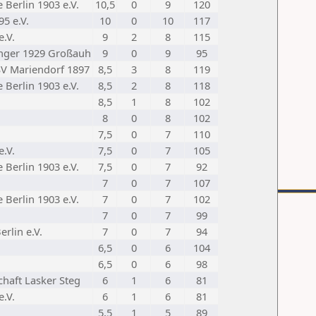
Berlin 1903 e.V.
10,5
0
9
120
5 e.V.
10
0
10
117
.V.
9
2
8
115
inger 1929 Großauh
9
0
9
95
V Mariendorf 1897
8,5
3
8
119
Berlin 1903 e.V.
8,5
2
8
118
8,5
1
8
102
8
0
8
102
7,5
0
7
110
.V.
7,5
0
7
105
Berlin 1903 e.V.
7,5
0
7
92
7
0
7
107
Berlin 1903 e.V.
7
0
7
102
7
0
7
99
rlin e.V.
7
0
7
94
6,5
0
6
104
6,5
0
6
98
chaft Lasker Steg
6
1
6
81
.V.
6
1
6
81
5,5
1
5
89