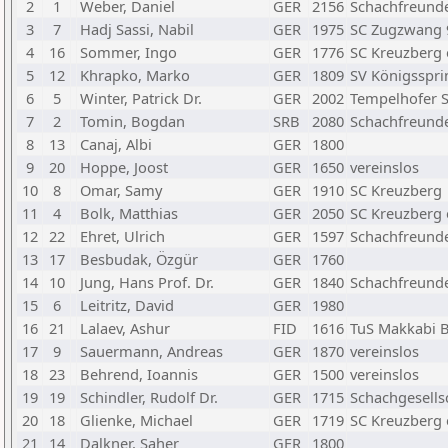
2
1
Weber, Daniel
GER
2156
Schachfreunde 
3
7
Hadj Sassi, Nabil
GER
1975
SC Zugzwang 9
4
16
Sommer, Ingo
GER
1776
SC Kreuzberg e
5
12
Khrapko, Marko
GER
1809
SV Königsspr
6
5
Winter, Patrick Dr.
GER
2002
Tempelhofer S
7
2
Tomin, Bogdan
SRB
2080
Schachfreunde 
8
13
Canaj, Albi
GER
1800
9
20
Hoppe, Joost
GER
1650
vereinslos
10
8
Omar, Samy
GER
1910
SC Kreuzberg
11
4
Bolk, Matthias
GER
2050
SC Kreuzberg e
12
22
Ehret, Ulrich
GER
1597
Schachfreunde 
13
17
Besbudak, Özgür
GER
1760
14
10
Jung, Hans Prof. Dr.
GER
1840
Schachfreunde 
15
6
Leitritz, David
GER
1980
16
21
Lalaev, Ashur
FID
1616
TuS Makkabi Be
17
9
Sauermann, Andreas
GER
1870
vereinslos
18
23
Behrend, Ioannis
GER
1500
vereinslos
19
19
Schindler, Rudolf Dr.
GER
1715
Schachgesells
20
18
Glienke, Michael
GER
1719
SC Kreuzberg e
21
14
Dalkner, Saher
GER
1800