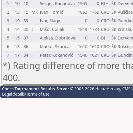
1
10
10
Sergej, Radanovic
1953
0
BIH
ŠK Derven
2
13
15
MK
Ivan, Tomić
1853
1769
CRO
ŠK Ruščica
3
19
39
Ivor, Nagy
0
0
CRO
ŠK Gundin
4
14
20
I
Mišo, Čuljak
1819
1784
CRO
ŠK Zrinski,
5
15
37
Aleksa, Dobrilovic
0
0
BIH
ŠK Derven
6
13
36
Matko, Škarica
1610
1610
CRO
ŠK Ruščica
7
17
34
Petar, Kokanović
1546
1621
CRO
ŠK Gundinc
*) Rating difference of more th
400.
Chess-Tournament-Results-Server
© 2006-2026 Heinz Herzog
, CMS-
Legal details/Terms of use