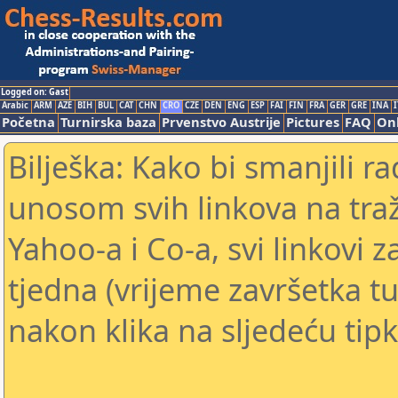
Logged on: Gast
Arabic
ARM
AZE
BIH
BUL
CAT
CHN
CRO
CZE
DEN
ENG
ESP
FAI
FIN
FRA
GER
GRE
INA
I
Početna
Turnirska baza
Prvenstvo Austrije
Pictures
FAQ
Onl
Bilješka: Kako bi smanjili 
unosom svih linkova na traž
Yahoo-a i Co-a, svi linkovi z
tjedna (vrijeme završetka tu
nakon klika na sljedeću tipk