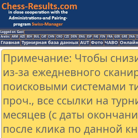
Logged on: Gast
Arabic
ARM
AZE
BIH
BUL
CAT
CHN
CRO
CZE
DEN
ENG
ESP
FAI
FIN
FRA
GER
GRE
INA
I
Главная
Турнирная база данных
AUT
Фото
ЧАВО
Онлайн
Примечание: Чтобы снизи
из-за ежедневного скани
поисковыми системами ти
проч., все ссылки на тур
месяцев (с даты окончан
после клика по данной кн