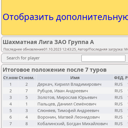
Отобразить дополнительну
Шахматная Лига ЗАО Группа А
Последнее обновление01.10.2023 12:43:25, Автор/Последняя загрузка: Mo
Search for player
Итоговое положение после 7 туров
Ст.ном
Ст.ном.
Имя
ФЕД.
Р
1
2
Деркач, Кирилл Владимирович
RUS
2
7
Рубцов, Иван Андреевич
RUS
3
5
Золотов, Мирослав Юрьевич
RUS
4
1
Пальцев, Даниил Семёнович
RUS
5
3
Слюняев, Тимофей Андреевич
RUS
6
4
Воронин, Матвей Леонидович
RUS
7
8
Кобалинский, Богдан Михайлович
RUS