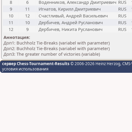
8
6
Воденников, Александр Дмитриевич
RUS
9
11
Игнатов, Кирилл Дмитриевич
RUS
10
12
Счастливый, Андрей Васильевич
RUS
11
10
Дербичев, Андрей Русланович
RUS
12
9
Дербичев, Никита Русланович
RUS
Аннотация:
Доп1: Buchholz Tie-Breaks (variabel with parameter)
Доп2: Buchholz Tie-Breaks (variabel with parameter)
Доп3: The greater number of victories (variable)
сервер Chess-Tournament-Results
© 2006-2026 Heinz Herzog
, CMS-
условия использования