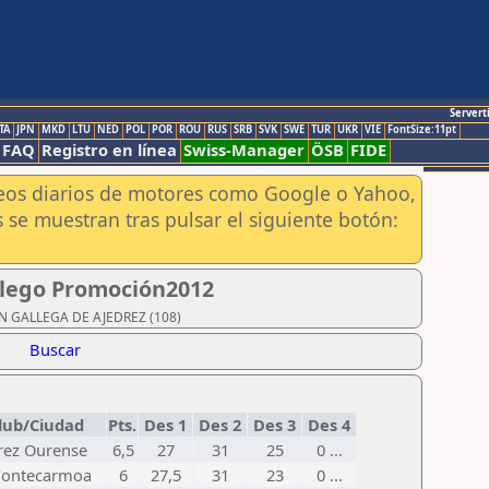
Servert
TA
JPN
MKD
LTU
NED
POL
POR
ROU
RUS
SRB
SVK
SWE
TUR
UKR
VIE
FontSize:11pt
FAQ
Registro en línea
Swiss-Manager
ÖSB
FIDE
aneos diarios de motores como Google o Yahoo,
 se muestran tras pulsar el siguiente botón:
alego Promoción2012
IÓN GALLEGA DE AJEDREZ (108)
Buscar
lub/Ciudad
Pts.
Des 1
Des 2
Des 3
Des 4
rez Ourense
6,5
27
31
25
0 ...
Fontecarmoa
6
27,5
31
23
0 ...