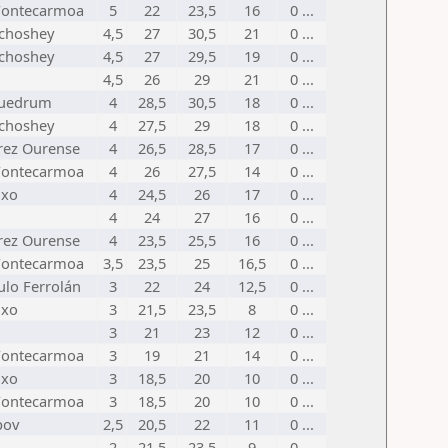
Fontecarmoa
5
22
23,5
16
0 ...
choshey
4,5
27
30,5
21
0 ...
choshey
4,5
27
29,5
19
0 ...
4,5
26
29
21
0 ...
uedrum
4
28,5
30,5
18
0 ...
choshey
4
27,5
29
18
0 ...
rez Ourense
4
26,5
28,5
17
0 ...
Fontecarmoa
4
26
27,5
14
0 ...
nxo
4
24,5
26
17
0 ...
4
24
27
16
0 ...
rez Ourense
4
23,5
25,5
16
0 ...
Fontecarmoa
3,5
23,5
25
16,5
0 ...
ulo Ferrolán
3
22
24
12,5
0 ...
nxo
3
21,5
23,5
8
0 ...
3
21
23
12
0 ...
Fontecarmoa
3
19
21
14
0 ...
nxo
3
18,5
20
10
0 ...
Fontecarmoa
3
18,5
20
10
0 ...
pov
2,5
20,5
22
11
0 ...
2
21,5
23,5
9
0 ...