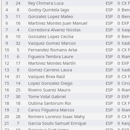
3
24
Rey Chimera Luca
ESP
0
CX 
4
8
Godoy Quintela Iago
ESP
0
Ben
5
11
Gonzalez Lopez Mateo
ESP
0
Ben
6
16
Martinez Montes Juan Manuel
ESP
0
EXP
7
4
Corredoira Alvarez Nicolas
ESP
0
Xaq
8
10
Gonzalez Lopez Cecilia
ESP
0
Ben
9
32
Vazquez Gomez Marcos
ESP
0
Xad
10
5
Fernandez Romano Artai
ESP
0
CX 
11
6
Figueira Tembra Laure
ESP
0
Ria
12
17
Martinez Montes Martín
ESP
0
EXP
13
9
Gomez Carreno Laura
ESP
0
Xad
14
31
Vazquez Brea Raúl
ESP
0
CX 
15
14
Lopez Gonzalez Diego
ESP
0
Circ
16
25
Riveiro Suarez Mauro
ESP
0
Ria
17
30
Tome Vidal Gabriel
ESP
0
EXP
18
18
Oubina Santorum Roi
ESP
0
CX 
19
3
Carou Filgueira Marcos
ESP
0
Ria
20
28
Romero Lorenzo Isaac Mahy
ESP
0
CX 
21
7
Garcia Souto Samuel Enrique
ESP
0
Kar
22
19
Paniagua Curt Jaime
ESP
0
EXP