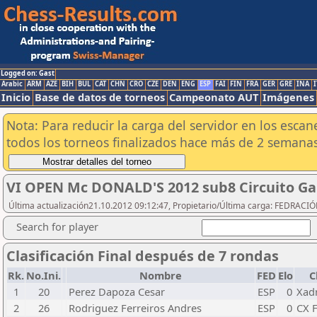
Logged on: Gast
Arabic
ARM
AZE
BIH
BUL
CAT
CHN
CRO
CZE
DEN
ENG
ESP
FAI
FIN
FRA
GER
GRE
INA
I
Inicio
Base de datos de torneos
Campeonato AUT
Imágenes
Nota: Para reducir la carga del servidor en los esc
todos los torneos finalizados hace más de 2 semanas
VI OPEN Mc DONALD'S 2012 sub8 Circuito G
Última actualización21.10.2012 09:12:47, Propietario/Última carga: FEDRAC
Search for player
Clasificación Final después de 7 rondas
Rk.
No.Ini.
Nombre
FED
Elo
C
1
20
Perez Dapoza Cesar
ESP
0
Xad
2
26
Rodriguez Ferreiros Andres
ESP
0
CX 