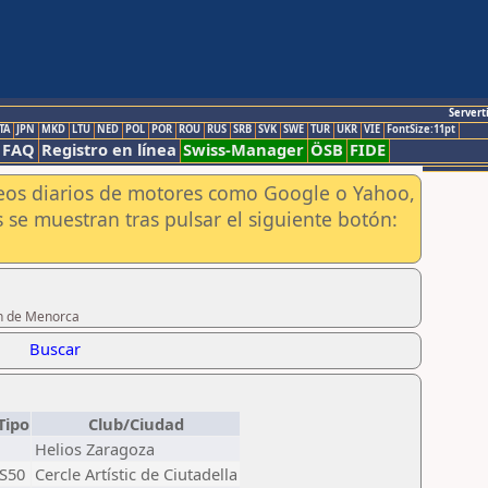
Servert
TA
JPN
MKD
LTU
NED
POL
POR
ROU
RUS
SRB
SVK
SWE
TUR
UKR
VIE
FontSize:11pt
FAQ
Registro en línea
Swiss-Manager
ÖSB
FIDE
aneos diarios de motores como Google o Yahoo,
 se muestran tras pulsar el siguiente botón:
ón de Menorca
Buscar
Tipo
Club/Ciudad
Helios Zaragoza
S50
Cercle Artístic de Ciutadella