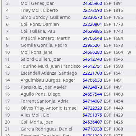
3
Moll Gener, Joan
24505960
ESP
1891
4
Triay Moll, Liberto
22272690
ESP
1816
5
Simo Bordoy, Guillermo
22230670
ESP
1786
6
Coll Pons, Damian
22220801
ESP
1770
7
Coll Fullana, Pau
24529885
ESP
1743
8
Krauchi Romero, Martin
54766648
ESP
1684
9
Gomila Gomila, Pedro
2299526
ESP
1678
10
Moll Pons, Jana
24596280
ESP
1664
w
11
Salord Guillen, Joan
54512743
ESP
1645
12
Tourino Muxi, Juan Francisco
54512751
ESP
1590
13
Escandell Atienza, Santiago
22221700
ESP
1541
14
Arguimbau Burgos, Roger
54766630
ESP
1491
15
Pons Ruiz, Joan Xavier
94724873
ESP
1491
16
Aguilo Pons, Diego
24557544
ESP
1460
17
Torrent Santonja, Adria
54714087
ESP
1454
18
Olives Triay, Antonio Ismael
94722323
ESP
1449
19
Alles Moll, Eloi
54791375
ESP
1429
20
Coll Morla, Joan
24536407
ESP
1425
21
Garcia Rodriguez, Daniel
94718938
ESP
1388
22
Benejam Gonalons, Pau
54791383
ESP
1375