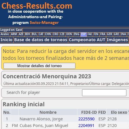
Logged on: Gast
Arabic
ARM
AZE
BIH
BUL
CAT
CHN
CRO
CZE
DEN
ENG
ESP
FAI
FIN
FRA
GER
GRE
INA
I
Inicio
Base de datos de torneos
Campeonato AUT
Imágenes
Nota: Para reducir la carga del servidor en los esc
todos los torneos finalizados hace más de 2 semanas
Concentració Menorquina 2023
Última actualización30.09.2023 21:54:11, Propietario/Última carga: Delegaci
Search for player
Ranking inicial
No.
Nombre
FIDE-ID
FED
Elo
sexo
1
Navarro Alonso, Jorge
2225590
ESP
2128
2
FM
Cubas Pons, Juan Miguel
2204991
ESP
2120